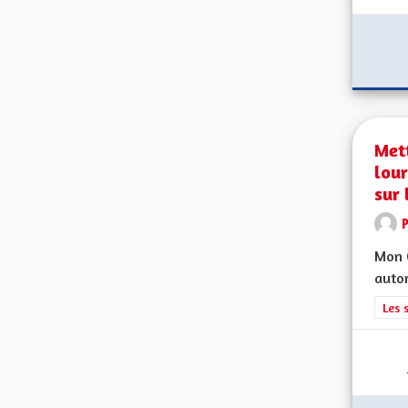
Mett
lour
sur 
Mon C
autor
Filt
Les 