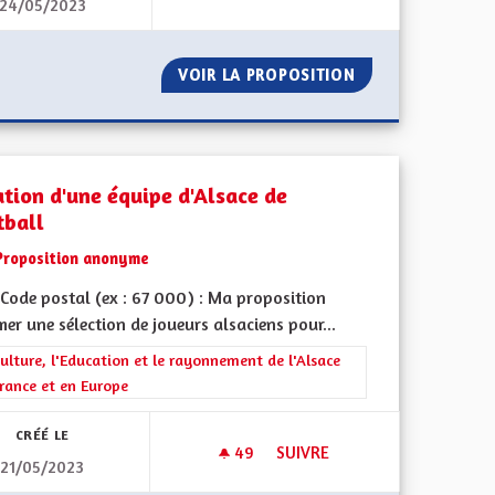
24/05/2023
RS
JEUNESSE - ÉDUCATION - INS
VEC SES PAIRS
VOIR LA PROPOSITION
JEUNESSE - ÉDUC
ation d'une équipe d'Alsace de
tball
Proposition anonyme
Code postal (ex : 67 000) : Ma proposition
mer une sélection de joueurs alsaciens pour...
ment de l'Alsace en France et en Europe
rer les résultats de la catégorie : La Culture, l'Education et le rayonne
ulture, l'Education et le rayonnement de l'Alsace
rance et en Europe
CRÉÉ LE
49
49 ABONNÉS
SUIVRE
21/05/2023
SELLE ?
CRÉATION D'UNE ÉQUIPE D'AL