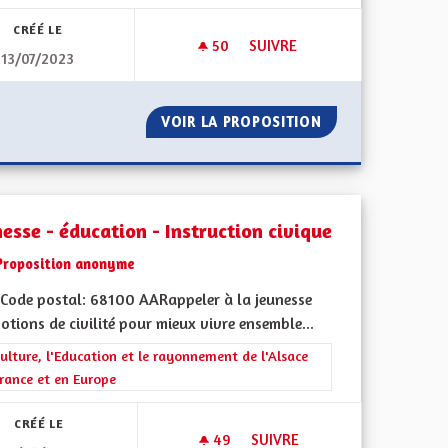
CRÉÉ LE
50
50 ABONNÉS
SUIVRE
13/07/2023
POLLUTION LUMINEUSE ET GA
UGALES
VOIR LA PROPOSITION
POLLUTION LUMI
esse - éducation - Instruction civique
Proposition anonyme
Code postal: 68100 AARappeler à la jeunesse
otions de civilité pour mieux vivre ensemble...
ment de l'Alsace en France et en Europe
rer les résultats de la catégorie : La Culture, l'Education et le rayonne
ulture, l'Education et le rayonnement de l'Alsace
rance et en Europe
CRÉÉ LE
49
49 ABONNÉS
SUIVRE