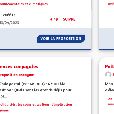
env
ronnementales et climatiques
CRÉÉ LE
49
49 ABONNÉS
SUIVRE
13/04/2023
LE TEMPS DES ÉCONOMIES D’É
VOIR LA PROPOSITION
LE TEMPS DES ÉC
lences conjugales
Pol
Proposition anonyme
ode postal (ex : 68 000) : 67100 Ma
Mon C
sition : Quels sont les grands défis pour
d’éle
ce...
Filt
Les 
env
rer les résultats de la catégorie : Les solidarités, les soins et les liens, 
solidarités, les soins et les liens, l'implication
yenne