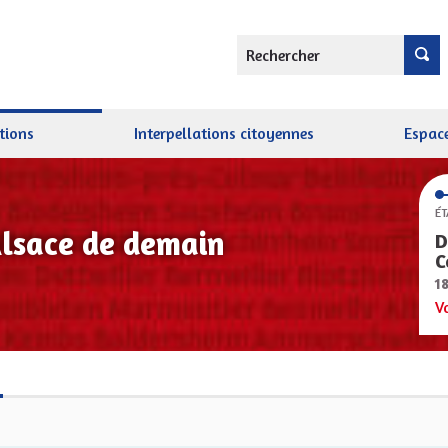
Rechercher
tions
Interpellations citoyennes
Espace
ÉT
Alsace de demain
D
C
1
V