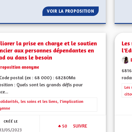
VOIR LA PROPOSITION
ET POURQUOI PA
iorer la prise en charge et le soutien
Les
ancier aux personnes dépendantes en
l'E
ad ou dans le besoin
Proposition anonyme
6816
Code postal (ex : 68 000) : 68280Ma
radar
sition : Quels sont les grands défis pour
Filt
Les 
ce...
cit
rer les résultats de la catégorie : Les solidarités, les soins et les liens, 
solidarités, les soins et les liens, l'implication
yenne
CRÉÉ LE
50
50 ABONNÉS
SUIVRE
13/05/2023
AMÉLIORER LA PRISE EN CHAR