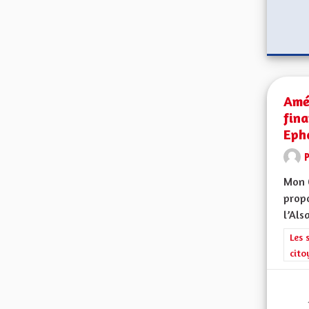
Amél
fin
Eph
Mon 
propo
l’Alsa
Filt
Les 
cito