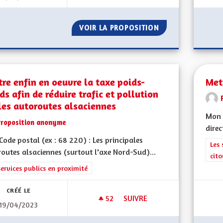
VOIR LA PROPOSITION
AMÉLIORER LA PR
re enfin en oeuvre la taxe poids-
Met
ds afin de réduire trafic et pollution
les autoroutes alsaciennes
Mon 
Proposition anonyme
direc
ode postal (ex : 68 220) : Les principales
Filt
Les 
outes alsaciennes (surtout l'axe Nord-Sud)...
cit
rer les résultats de la catégorie : Les services publics en proximité
services publics en proximité
CRÉÉ LE
52
52 ABONNÉS
SUIVRE
19/04/2023
METTRE ENFIN EN OEUVRE LA 