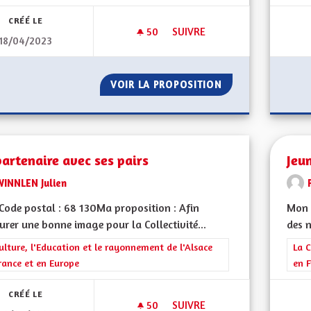
CRÉÉ LE
50
50 ABONNÉS
SUIVRE
18/04/2023
VIOLENCES CONJUGALES
VOIR LA PROPOSITION
VIOLENCES CONJ
artenaire avec ses pairs
Jeun
WINNLEN Julien
ode postal : 68 130Ma proposition : Afin
Mon 
urer une bonne image pour la Collectivité...
des n
rer les résultats de la catégorie : La Culture, l'Education et le rayonne
ulture, l'Education et le rayonnement de l'Alsace
Filt
La C
rance et en Europe
en F
CRÉÉ LE
50
50 ABONNÉS
SUIVRE