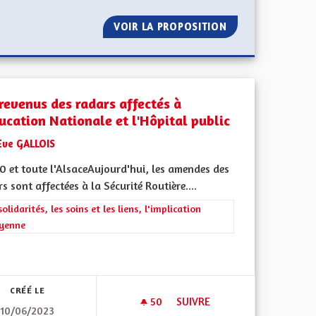
S ALSACE-MOSELLE ?
VOIR LA PROPOSITION
CRÉATION D'UNE
 revenus des radars affectés à
ducation Nationale et l'Hôpital public
Eve GALLOIS
0 et toute l'AlsaceAujourd'hui, les amendes des
s sont affectées à la Sécurité Routière....
rer les résultats de la catégorie : Les solidarités, les soins et les liens, 
solidarités, les soins et les liens, l'implication
oyenne
l'implication citoyenne
CRÉÉ LE
50
50 ABONNÉS
SUIVRE
10/06/2023
GE ET LE SOUTIEN FINANCIER AUX PERSONNES DÉPENDANTES EN E
LES REVENUS DES RADARS AFF