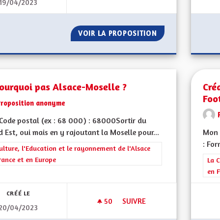
19/04/2023
UN PARTENAIRE AVEC SES PAI
VOIR LA PROPOSITION
UN PARTENAIRE A
ourquoi pas Alsace-Moselle ?
Cré
Foo
Proposition anonyme
ode postal (ex : 68 000) : 68000Sortir du
 Est, oui mais en y rajoutant la Moselle pour...
Mon 
: For
rer les résultats de la catégorie : La Culture, l'Education et le rayonne
ulture, l'Education et le rayonnement de l'Alsace
rance et en Europe
Filt
La C
en F
CRÉÉ LE
50
50 ABONNÉS
SUIVRE
20/04/2023
ET POURQUOI PAS ALSACE-MO