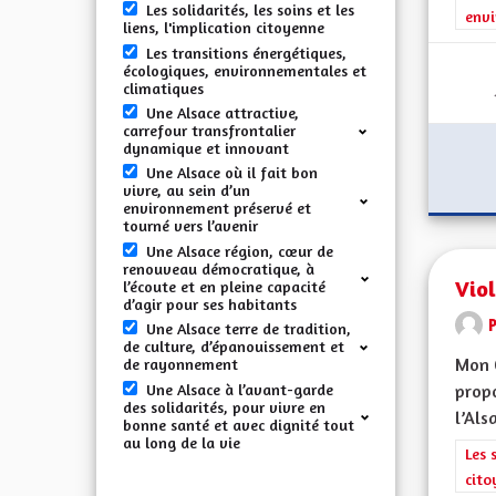
Les solidarités, les soins et les
envi
liens, l'implication citoyenne
Les transitions énergétiques,
écologiques, environnementales et
climatiques
Une Alsace attractive,
carrefour transfrontalier
dynamique et innovant
Une Alsace où il fait bon
vivre, au sein d’un
environnement préservé et
tourné vers l’avenir
Une Alsace région, cœur de
renouveau démocratique, à
Vio
l’écoute et en pleine capacité
d’agir pour ses habitants
Une Alsace terre de tradition,
de culture, d’épanouissement et
Mon C
de rayonnement
Une Alsace à l’avant-garde
propo
des solidarités, pour vivre en
l’Alsa
bonne santé et avec dignité tout
au long de la vie
Filt
Les 
cito