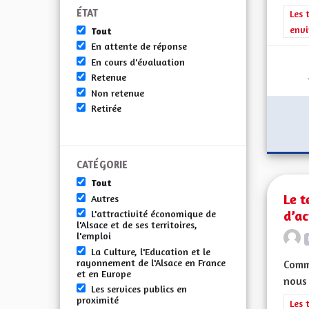
ÉTAT
Filt
Les 
envi
Tout
En attente de réponse
En cours d'évaluation
Retenue
Non retenue
Retirée
CATÉGORIE
Tout
Le t
Autres
d’ac
L'attractivité économique de
l'Alsace et de ses territoires,
l'emploi
La Culture, l'Education et le
rayonnement de l'Alsace en France
Comme
et en Europe
nous 
Les services publics en
proximité
Filt
Les 