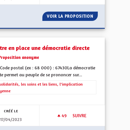
ISE EN CHARGE ET LE SOUTIEN FINANCIER AUX PERSONNES D
VOIR LA PROPOSITION
LES REVENUS DES
tre en place une démocratie directe
Proposition anonyme
Code postal (ex : 68 000) : 67430La démocratie
te permet au peuple de se prononcer sur...
rer les résultats de la catégorie : Les solidarités, les soins et les liens, 
solidarités, les soins et les liens, l'implication
oyenne
CRÉÉ LE
49
49 ABONNÉS
SUIVRE
17/04/2023
TAXE POIDS-LOURDS AFIN DE RÉDUIRE TRAFIC ET POLLUTION SUR 
METTRE EN PLACE UNE DÉMOC