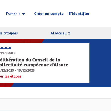
Créer un compte
S'identifier
Français
Choisir la langue
Sprache wählen
s citoyens
Alsace.eu
(Lien externe)
APE 4 SUR 4
élibération du Conseil de la
ollectivité européenne d'Alsace
8/12/2023 - 19/12/2023
oir les étapes