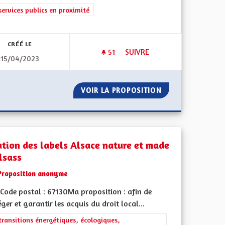
iques, environnementales et climatiques
rer les résultats de la catégorie : Les services publics en proximité
services publics en proximité
CRÉÉ LE
51
51 ABONNÉS
SUIVRE
15/04/2023
ES ÉNERGÉTIQUES DES MAISONS À COLOMBAGES
DÉVELOPPER L'ENGAGEMENT 
PERFORMANCES ÉNERGÉTIQUES DES MAISONS À COLOMBAGES
VOIR LA PROPOSITION
DÉVELOPPER L'E
ation des labels Alsace nature et made
lsass
Proposition anonyme
Code postal : 67130Ma proposition : afin de
ger et garantir les acquis du droit local...
rer les résultats de la catégorie : Les transitions énergétiques, écolog
transitions énergétiques, écologiques,
iques, environnementales et climatiques