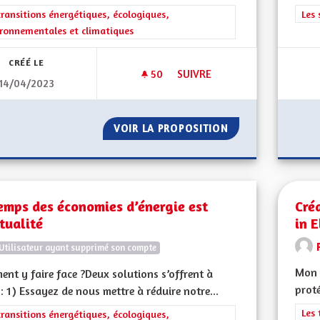
rer les résultats de la catégorie : Les transitions énergétiques, écolog
transitions énergétiques, écologiques,
Filt
Les 
ronnementales et climatiques
CRÉÉ LE
50
50 ABONNÉS
SUIVRE
14/04/2023
AMÉLIORER LES PERFORMANC
VOIR LA PROPOSITION
AMÉLIORER LES 
emps des économies d’énergie est
Cré
tualité
in E
Utilisateur ayant supprimé son compte
Mon 
nt y faire face ?Deux solutions s’offrent à
proté
: 1) Essayez de nous mettre à réduire notre...
Filt
Les 
rer les résultats de la catégorie : Les transitions énergétiques, écolog
transitions énergétiques, écologiques,