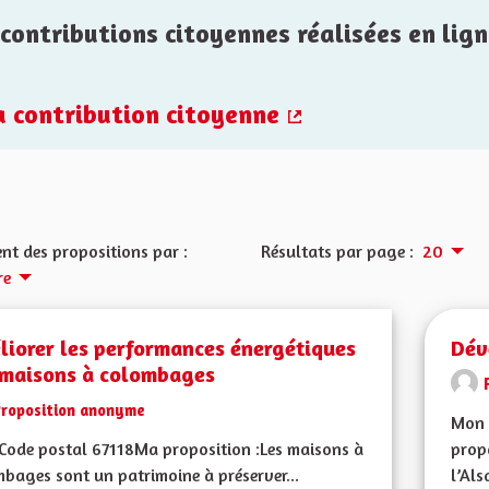
contributions citoyennes réalisées en lign
la contribution citoyenne
(Lien externe)
nt des propositions par :
Résultats par page :
20
re
liorer les performances énergétiques
Dév
 maisons à colombages
Proposition anonyme
Mon 
ode postal 67118Ma proposition :Les maisons à
propo
bages sont un patrimoine à préserver...
l’Als