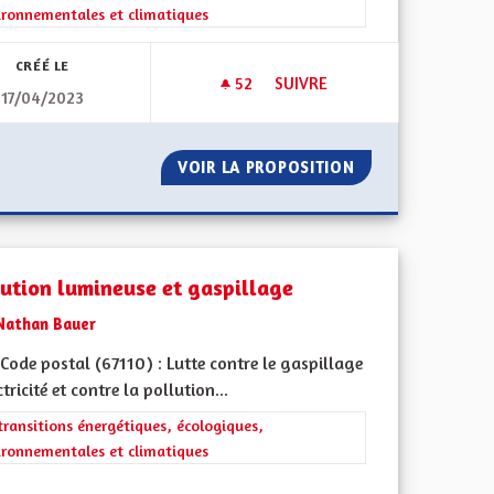
ironnementales et climatiques
CRÉÉ LE
52
52 ABONNÉS
SUIVRE
17/04/2023
NERGIE EST D’ACTUALITÉ
CRÉATION DES LABELS ALSACE
ONOMIES D’ÉNERGIE EST D’ACTUALITÉ
VOIR LA PROPOSITION
CRÉATION DES LA
lution lumineuse et gaspillage
Nathan Bauer
ode postal (67110) : Lutte contre le gaspillage
ctricité et contre la pollution...
rer les résultats de la catégorie : Les transitions énergétiques, écolog
transitions énergétiques, écologiques,
ironnementales et climatiques
l'implication citoyenne