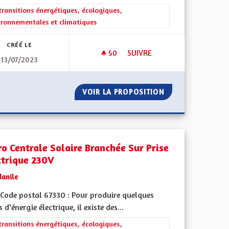
ment de l'Alsace en France et en Europe
rer les résultats de la catégorie : Les transitions énergétiques, écolog
transitions énergétiques, écologiques,
ironnementales et climatiques
CRÉÉ LE
50
50 ABONNÉS
SUIVRE
13/07/2023
CHELLE ALSACIENNE
ENQUÊTE ET RAPPORT SUR L
EMENT À L'ÉCHELLE ALSACIENNE
VOIR LA PROPOSITION
ENQUÊTE ET RAP
ro Centrale Solaire Branchée Sur Prise
ctrique 230V
danile
Code postal 67330 : Pour produire quelques
 d'énergie électrique, il existe des...
rer les résultats de la catégorie : Les transitions énergétiques, écolog
transitions énergétiques, écologiques,