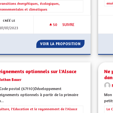
env
rer les résultats de la catégorie : Les transitions énergétiques, écolog
transitions énergétiques, écologiques,
ronnementales et climatiques
CRÉÉ LE
50
50 ABONNÉS
SUIVRE
07/07/2023
SAUVEGARDER LES RIVIÈRES E
VOIR LA PROPOSITION
SAUVEGARDER LES
ignements optionnels sur l'Alsace
Ne 
dan
Nathan Bauer
Code postal (67110)Développement
eignements optionnels à partir de la primaire
Mon 
...
petit
rer les résultats de la catégorie : La Culture, l'Education et le rayonne
ulture, l'Education et le rayonnement de l'Alsace
Filt
La C