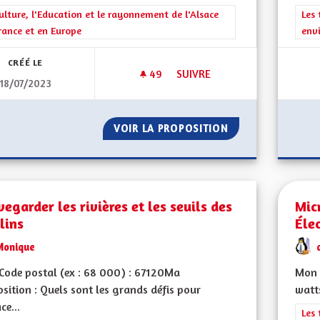
rer les résultats de la catégorie : La Culture, l'Education et le rayonne
ulture, l'Education et le rayonnement de l'Alsace
Filt
Les 
rance et en Europe
env
CRÉÉ LE
49
49 ABONNÉS
SUIVRE
18/07/2023
GÉRER L'ENSEIGNEMENT À L'É
VOIR LA PROPOSITION
GÉRER L'ENSEIGN
egarder les rivières et les seuils des
Mic
lins
Éle
Monique
Code postal (ex : 68 000) : 67120Ma
Mon 
sition : Quels sont les grands défis pour
watts
ce...
Filt
Les 