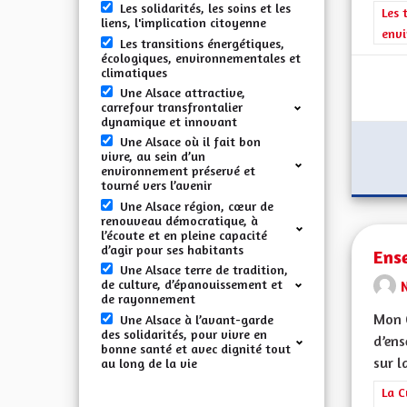
Les solidarités, les soins et les
Filt
Les 
liens, l'implication citoyenne
envi
Les transitions énergétiques,
écologiques, environnementales et
climatiques
Une Alsace attractive,
carrefour transfrontalier
dynamique et innovant
Une Alsace où il fait bon
vivre, au sein d’un
environnement préservé et
tourné vers l’avenir
Une Alsace région, cœur de
renouveau démocratique, à
l’écoute et en pleine capacité
d’agir pour ses habitants
Ense
Une Alsace terre de tradition,
de culture, d’épanouissement et
de rayonnement
Mon 
Une Alsace à l’avant-garde
des solidarités, pour vivre en
d’ens
bonne santé et avec dignité tout
sur la
au long de la vie
Filt
La C