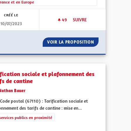
rance et en Europe
CRÉÉ LE
49
49 ABONNÉS
SUIVRE
10/07/2023
SUR L'ALSACE
NE PAS LAISSER MOURIR LA M
OPTIONNELS SUR L'ALSACE
VOIR LA PROPOSITION
NE PAS LAISSER 
ification sociale et plafonnement des
fs de cantine
Nathan Bauer
ode postal (67110) : Tarification sociale et
nnement des tarifs de cantine : mise en...
 de ses territoires, l'emploi
rer les résultats de la catégorie : Les services publics en proximité
services publics en proximité