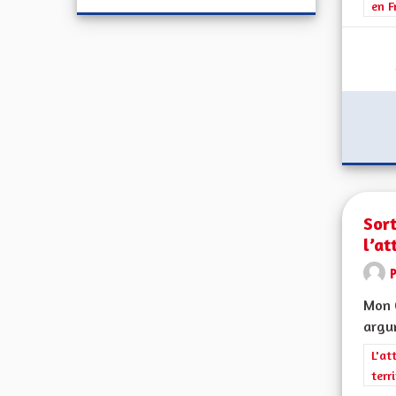
en F
Sort
l’at
Mon C
argum
Filt
L'at
terr