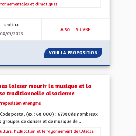
ironnementales et climatiques
iques, environnementales et climatiques
CRÉÉ LE
50
50 ABONNÉS
SUIVRE
08/07/2023
T LES SEUILS DES MOULINS
MICRO CENTRALE SOLAIRE BR
 RIVIÈRES ET LES SEUILS DES MOULINS
VOIR LA PROPOSITION
MICRO CENTRALE 
pas laisser mourir la musique et la
se traditionnelle alsacienne
Proposition anonyme
Code postal (ex : 68 000) : 67380de nombreux
s groupes de danses et de musique de...
ment de l'Alsace en France et en Europe
rer les résultats de la catégorie : La Culture, l'Education et le rayonne
ulture, l'Education et le rayonnement de l'Alsace