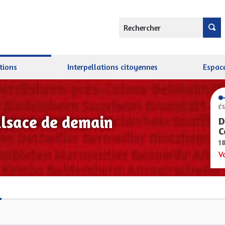
Rechercher
tions
Interpellations citoyennes
Espace
ÉT
Alsace de demain
D
C
1
V