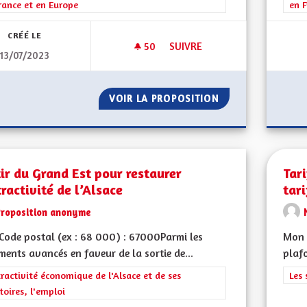
rance et en Europe
en F
CRÉÉ LE
50
50 ABONNÉS
SUIVRE
13/07/2023
ENSEIGNEMENTS OPTIONNELS 
VOIR LA PROPOSITION
ENSEIGNEMENTS 
ir du Grand Est pour restaurer
Tar
tractivité de l’Alsace
tari
Proposition anonyme
ode postal (ex : 68 000) : 67000Parmi les
Mon C
ents avancés en faveur de la sortie de...
plafo
rer les résultats de la catégorie : L'attractivité économique de l'Alsace et
tractivité économique de l'Alsace et de ses
Filt
Les 
itoires, l'emploi