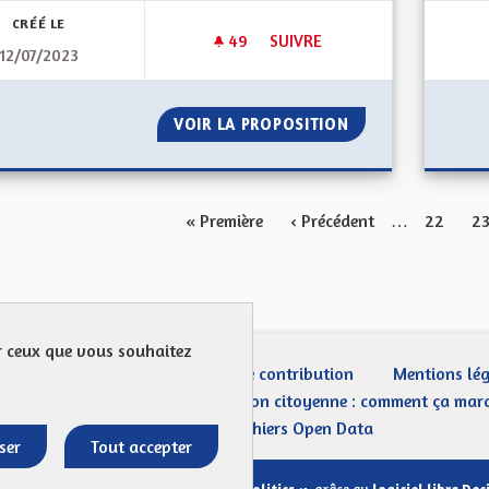
CRÉÉ LE
49
49 ABONNÉS
SUIVRE
12/07/2023
SORTIR DU GRAND EST POUR R
VOIR LA PROPOSITION
SORTIR DU GRAND
« Première
‹ Précédent
…
22
2
ur ceux que vous souhaitez
ection des Données
Charte de contribution
Mentions lé
CGU
Droit d’interpellation citoyenne : comment ça mar
Télécharger les fichiers Open Data
ser
Tout accepter