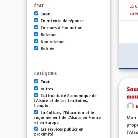
ÉTAT
Filt
La C
en F
Tout
En attente de réponse
En cours d'évaluation
Retenue
Non retenue
Retirée
CATÉGORIE
Tout
Sauv
Autres
mou
L'attractivité économique de
l'Alsace et de ses territoires,
l'emploi
La Culture, l'Education et le
Mon 
rayonnement de l'Alsace en France
et en Europe
propo
Les services publics en
l’Alsa
proximité