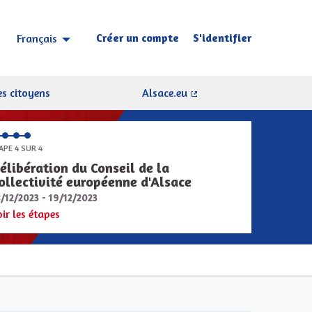
Créer un compte
S'identifier
Français
Choisir la langue
Sprache wählen
s citoyens
Alsace.eu
(Lien externe)
APE 4 SUR 4
élibération du Conseil de la
ollectivité européenne d'Alsace
8/12/2023 - 19/12/2023
oir les étapes