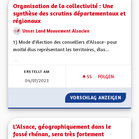
Organisation de la collectivité : Une
synthèse des scrutins départementaux et
régionaux
Unser Land Mouvement Alsacien
1) Mode d'élection des conseillers d'Alsace- pour
moitié élus représentant les territoires, élus...
Ergebnisse nach Kategorie filtern:
ERSTELLT AM
55
55 FOLLOWER
FOLGEN
04/07/2023
ORGANISATION DE 
VORSCHLAG ANZEIGEN
ORGANI
L’Alsace, géographiquement dans le
fossé rhénan, sera très fortement