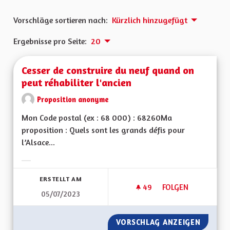
Vorschläge sortieren nach:
Kürzlich hinzugefügt
Ergebnisse pro Seite:
20
Cesser de construire du neuf quand on
peut réhabiliter l'ancien
Proposition anonyme
Mon Code postal (ex : 68 000) : 68260Ma
proposition : Quels sont les grands défis pour
l’Alsace...
Ergebnisse nach Kategorie filtern:
ERSTELLT AM
49
49 FOLLOWER
FOLGEN
05/07/2023
CESSER DE CONSTRU
VORSCHLAG ANZEIGEN
CESSER