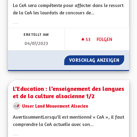
La CeA sera compétente pour affecter dans le ressort
de la CeA les lauréats de concours de...
Ergebnisse nach Kategorie filtern:
ERSTELLT AM
53
53 FOLLOWER
FOLGEN
04/07/2023
L’EDUCATION : L’E
VORSCHLAG ANZEIGEN
L’EDUC
L’Education : l’enseignement des langues
et de la culture alsacienne 1/2
Unser Land Mouvement Alsacien
AvertissementLorsqu’il est mentionné « CeA », il faut
comprendre la CeA actuelle avec son...