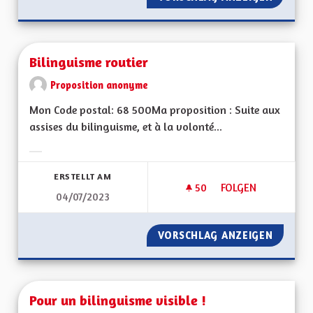
Bilinguisme routier
Proposition anonyme
Mon Code postal: 68 500Ma proposition : Suite aux
assises du bilinguisme, et à la volonté...
Ergebnisse nach Kategorie filtern:
ERSTELLT AM
50
50 FOLLOWER
FOLGEN
04/07/2023
BILINGUISME ROUT
VORSCHLAG ANZEIGEN
BILING
Pour un bilinguisme visible !