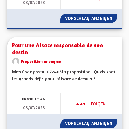
03/07/2023
ENSEIGNEMENT EN 
VORSCHLAG ANZEIGEN
ENSEIG
Pour une Alsace responsable de son
destin
Proposition anonyme
Mon Code postal 67240Ma proposition : Quels sont
les grands défis pour l’Alsace de demain ?...
Ergebnisse nach Kategorie filtern:
ERSTELLT AM
49
49 FOLLOWER
FOLGEN
03/07/2023
POUR UNE ALSACE 
VORSCHLAG ANZEIGEN
POUR U