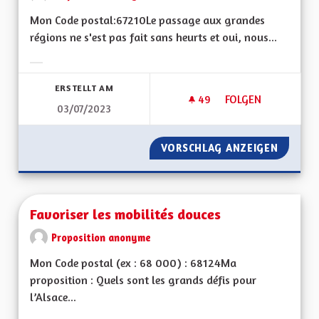
Mon Code postal:67210Le passage aux grandes
régions ne s'est pas fait sans heurts et oui, nous...
Ergebnisse nach Kategorie filtern:
ERSTELLT AM
49
49 FOLLOWER
FOLGEN
03/07/2023
LA STABILITÉ INSTI
VORSCHLAG ANZEIGEN
LA STAB
Favoriser les mobilités douces
Proposition anonyme
Mon Code postal (ex : 68 000) : 68124Ma
proposition : Quels sont les grands défis pour
l’Alsace...