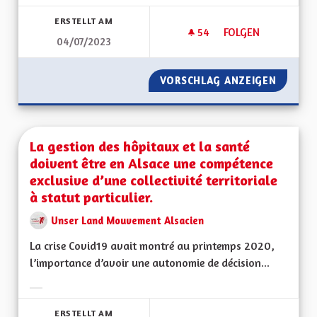
Ergebnisse nach Kategorie filtern:
ERSTELLT AM
54
54 FOLLOWER
FOLGEN
04/07/2023
L’EDUCATION : L’E
VORSCHLAG ANZEIGEN
L’EDUC
La gestion des hôpitaux et la santé
doivent être en Alsace une compétence
exclusive d’une collectivité territoriale
à statut particulier.
Unser Land Mouvement Alsacien
La crise Covid19 avait montré au printemps 2020,
l’importance d’avoir une autonomie de décision...
Ergebnisse nach Kategorie filtern:
ERSTELLT AM