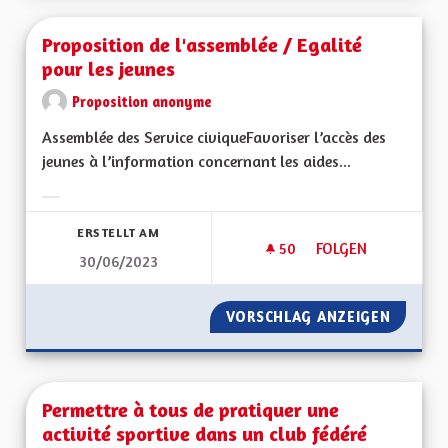
Proposition de l'assemblée / Egalité
pour les jeunes
Proposition anonyme
Assemblée des Service civiqueFavoriser l’accès des
jeunes à l’information concernant les aides...
Ergebnisse nach Kategorie filtern:
ERSTELLT AM
50
50 FOLLOWER
FOLGEN
30/06/2023
PROPOSITION DE L'
VORSCHLAG ANZEIGEN
PROPOS
Permettre à tous de pratiquer une
activité sportive dans un club fédéré