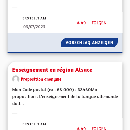
Ergebnisse nach Kategorie filtern:
ERSTELLT AM
49
49 FOLLOWER
FOLGEN
03/07/2023
UNE RÉGION AYANT
VORSCHLAG ANZEIGEN
UNE RÉ
Enseignement en région Alsace
Proposition anonyme
Mon Code postal (ex : 68 000) : 68460Ma
proposition : L'enseignement de la langue allemande
doit...
Ergebnisse nach Kategorie filtern:
ERSTELLT AM
49
49 FOLLOWER
FOLGEN