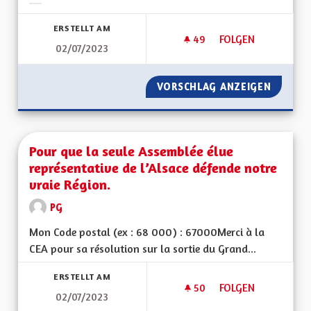
Ergebnisse nach Kategorie filtern:
ERSTELLT AM
49
49 FOLLOWER
FOLGEN
02/07/2023
FAVORISER LES MOB
VORSCHLAG ANZEIGEN
FAVORI
Pour que la seule Assemblée élue
représentative de l’Alsace défende notre
vraie Région.
PG
Mon Code postal (ex : 68 000) : 67000Merci à la
CEA pour sa résolution sur la sortie du Grand...
ERSTELLT AM
50
50 FOLLOWER
FOLGEN
02/07/2023
POUR QUE LA SEULE