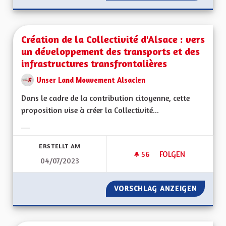
Création de la Collectivité d'Alsace : vers
un développement des transports et des
infrastructures transfrontalières
Unser Land Mouvement Alsacien
Dans le cadre de la contribution citoyenne, cette
proposition vise à créer la Collectivité...
Ergebnisse nach Kategorie filtern:
ERSTELLT AM
56
56 FOLLOWER
FOLGEN
04/07/2023
CRÉATION DE LA CO
VORSCHLAG ANZEIGEN
CRÉATI