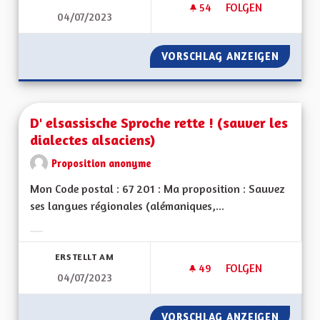
54
54 FOLLOWER
FOLGEN
04/07/2023
LA GESTION DES HÔ
VORSCHLAG ANZEIGEN
LA GES
D' elsassische Sproche rette ! (sauver les
dialectes alsaciens)
Proposition anonyme
Mon Code postal : 67 201 : Ma proposition : Sauvez
ses langues régionales (alémaniques,...
Ergebnisse nach Kategorie filtern:
ERSTELLT AM
49
49 FOLLOWER
FOLGEN
04/07/2023
D' ELSASSISCHE SP
VORSCHLAG ANZEIGEN
D' ELSA