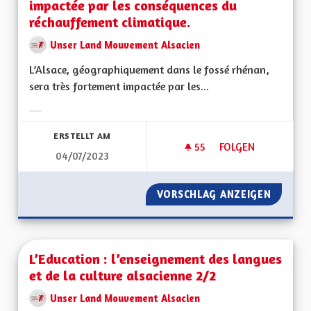
impactée par les conséquences du
réchauffement climatique.
Unser Land Mouvement Alsacien
L’Alsace, géographiquement dans le fossé rhénan,
sera très fortement impactée par les...
Ergebnisse nach Kategorie filtern:
ERSTELLT AM
55
55 FOLLOWER
FOLGEN
04/07/2023
L’ALSACE, GÉOGRA
VORSCHLAG ANZEIGEN
L’ALSA
L’Education : l’enseignement des langues
et de la culture alsacienne 2/2
Unser Land Mouvement Alsacien