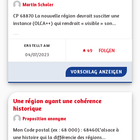
Martin Scholer
CP 68870 La nouvelle région devrait susciter une
instance (OLCA++) qui rendrait « visible » son...
Ergebnisse nach Kategorie filtern:
ERSTELLT AM
49
49 FOLLOWER
FOLGEN
04/07/2023
POUR UN BILINGUISM
VORSCHLAG ANZEIGEN
POUR UN
Une région ayant une cohérence
historique
Proposition anonyme
Mon Code postal (ex : 68 000) : 68460L'alsace à
une histoire qui la différencie des régions...