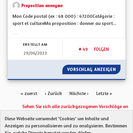
Proposition anonyme
Mon Code postal (ex : 68 000) : 67200Catégorie :
sport et cultureMa proposition : donner au sport...
Ergebnisse nach Kategorie filtern:
ERSTELLT AM
49
49 FOLLOWER
FOLGEN
29/06/2023
PERMETTRE À TOUS 
VORSCHLAG ANZEIGEN
PERMET
« zuerst
‹ Zurück
Nächste ›
Letzte »
Sehen Sie sich alle zurückgezogenen Vorschläge an
Diese Webseite verwendet 'Cookies' um Inhalte und
Anzeigen zu personalisieren und zu analysieren. Bestimmen
Protection des Données
Charte de contribution
Sie, welche Dienste benutzt werden dürfen