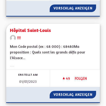
VORSCHLAG ANZEIGEN
POUR Q
Hôpital Saint-Louis
TT
Mon Code postal (ex : 68 000) : 68480Ma
proposition : Quels sont les grands défis pour
l’Alsace...
Ergebnisse nach Kategorie filtern:
ERSTELLT AM
49
49 FOLLOWER
FOLGEN
01/07/2023
HÔPITAL SAINT-LOU
VORSCHLAG ANZEIGEN
HÔPITA