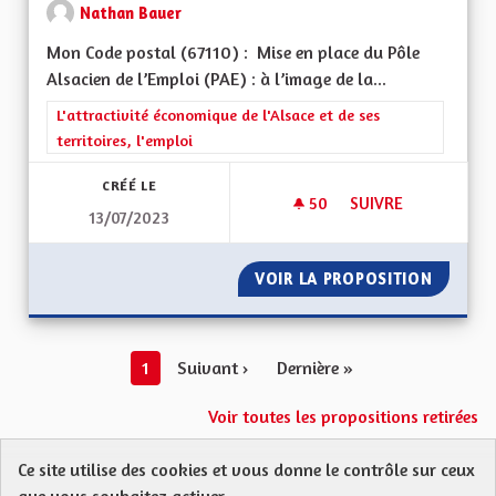
Nathan Bauer
Mon Code postal (67110) : Mise en place du Pôle
Alsacien de l’Emploi (PAE) : à l’image de la...
Filtrer les résultats de la catégorie : L'attractivité économique 
L'attractivité économique de l'Alsace et de ses
territoires, l'emploi
CRÉÉ LE
50
50 ABONNÉS
SUIVRE
13/07/2023
MISE EN PLACE DU P
VOIR LA PROPOSITION
MISE EN
1
Suivant ›
Dernière »
Voir toutes les propositions retirées
Ce site utilise des cookies et vous donne le contrôle sur ceux
Protection des Données
Charte de contribution