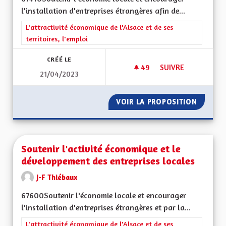
l'installation d'entreprises étrangères afin de...
Filtrer les résultats de la catégorie : L'attractivité économique 
L'attractivité économique de l'Alsace et de ses
territoires, l'emploi
CRÉÉ LE
49
49 ABONNÉS
SUIVRE
21/04/2023
VOIR LA PROPOSITION
SOUTEN
Soutenir l'activité économique et le
développement des entreprises locales
J-F Thiébaux
67600Soutenir l'économie locale et encourager
l'installation d'entreprises étrangères et par la...
Filtrer les résultats de la catégorie : L'attractivité économique 
L'attractivité économique de l'Alsace et de ses