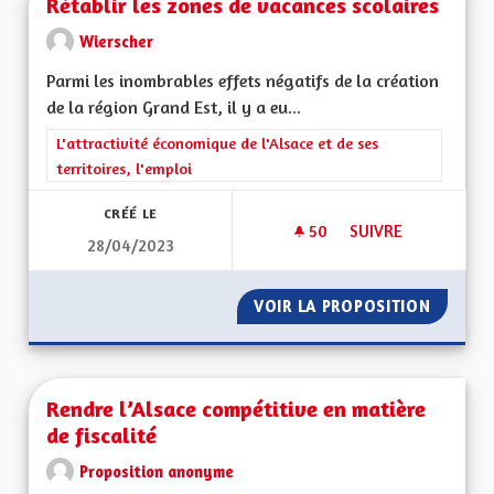
Rétablir les zones de vacances scolaires
Wierscher
Parmi les inombrables effets négatifs de la création
de la région Grand Est, il y a eu...
Filtrer les résultats de la catégorie : L'attractivité économique 
L'attractivité économique de l'Alsace et de ses
territoires, l'emploi
CRÉÉ LE
50
50 ABONNÉS
SUIVRE
28/04/2023
RÉTABLIR LES ZONE
VOIR LA PROPOSITION
RÉTABL
Rendre l’Alsace compétitive en matière
de fiscalité
Proposition anonyme