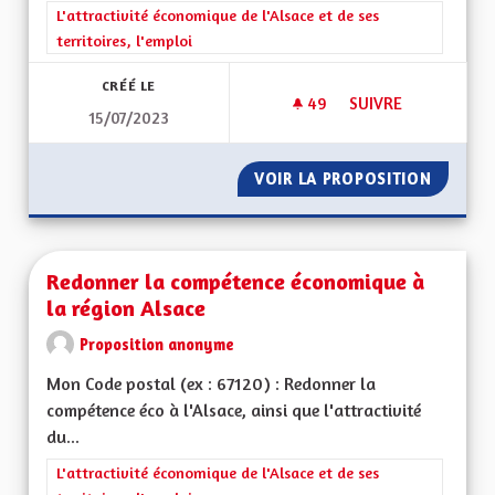
Filtrer les résultats de la catégorie : L'attractivité économique 
L'attractivité économique de l'Alsace et de ses
territoires, l'emploi
CRÉÉ LE
49
49 ABONNÉS
SUIVRE
15/07/2023
REDYNAMISATION 
VOIR LA PROPOSITION
REDYNA
Redonner la compétence économique à
la région Alsace
Proposition anonyme
Mon Code postal (ex : 67120) : Redonner la
compétence éco à l'Alsace, ainsi que l'attractivité
du...
Filtrer les résultats de la catégorie : L'attractivité économique 
L'attractivité économique de l'Alsace et de ses