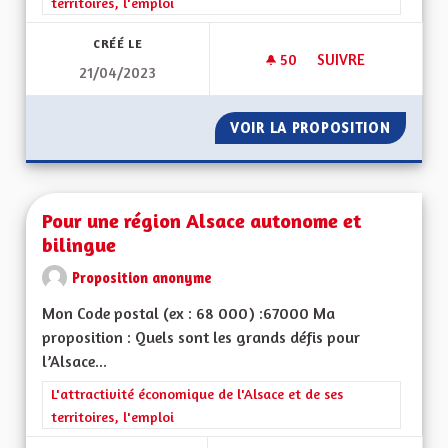
territoires, l'emploi
CRÉÉ LE
50
50 ABONNÉS
SUIVRE
21/04/2023
REDONNER LA COMP
VOIR LA PROPOSITION
REDONN
Pour une région Alsace autonome et
bilingue
Proposition anonyme
Mon Code postal (ex : 68 000) :67000 Ma
proposition : Quels sont les grands défis pour
l’Alsace...
Filtrer les résultats de la catégorie : L'attractivité économique 
L'attractivité économique de l'Alsace et de ses
territoires, l'emploi