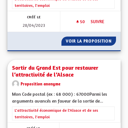
territoires, l'emploi
CRÉÉ LE
50
50 ABONNÉS
SUIVRE
28/04/2023
SOUTENIR L'ACTIV
VOIR LA PROPOSITION
SOUTEN
Sortir du Grand Est pour restaurer
l’attractivité de l’Alsace
Proposition anonyme
Mon Code postal (ex : 68 000) : 67000Parmi les
arguments avancés en faveur de la sortie de...
Filtrer les résultats de la catégorie : L'attractivité économique 
L'attractivité économique de l'Alsace et de ses
territoires, l'emploi