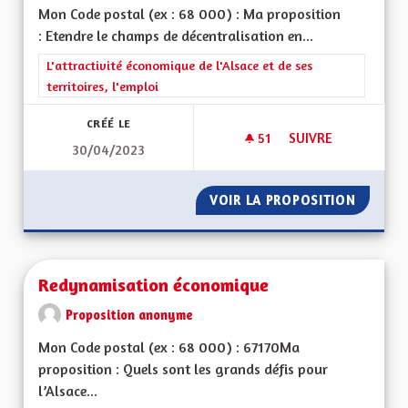
Mon Code postal (ex : 68 000) : Ma proposition
: Etendre le champs de décentralisation en...
Filtrer les résultats de la catégorie : L'attractivité économique 
L'attractivité économique de l'Alsace et de ses
territoires, l'emploi
CRÉÉ LE
51
51 ABONNÉS
SUIVRE
30/04/2023
RENDRE L’ALSACE C
VOIR LA PROPOSITION
RENDRE 
Redynamisation économique
Proposition anonyme
Mon Code postal (ex : 68 000) : 67170Ma
proposition : Quels sont les grands défis pour
l’Alsace...