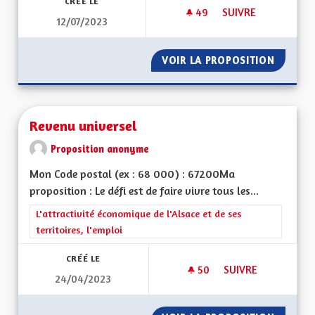
CRÉÉ LE
49
49 ABONNÉS
SUIVRE
12/07/2023
SORTIR DU GRAND E
VOIR LA PROPOSITION
SORTIR 
Revenu universel
Proposition anonyme
Mon Code postal (ex : 68 000) : 67200Ma
proposition : Le défi est de faire vivre tous les...
Filtrer les résultats de la catégorie : L'attractivité économique 
L'attractivité économique de l'Alsace et de ses
territoires, l'emploi
CRÉÉ LE
50
50 ABONNÉS
SUIVRE
24/04/2023
REVENU UNIVERSEL