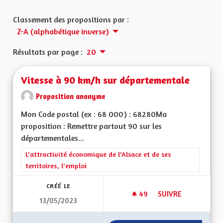
Classement des propositions par :
Z-A (alphabétique inverse)
Résultats par page :
20
Vitesse à 90 km/h sur départementale
Proposition anonyme
Mon Code postal (ex : 68 000) : 68280Ma
proposition : Remettre partout 90 sur les
départementales...
Filtrer les résultats de la catégorie : L'attractivité économique 
L'attractivité économique de l'Alsace et de ses
territoires, l'emploi
CRÉÉ LE
49
49 ABONNÉS
SUIVRE
13/05/2023
VITESSE À 90 KM/