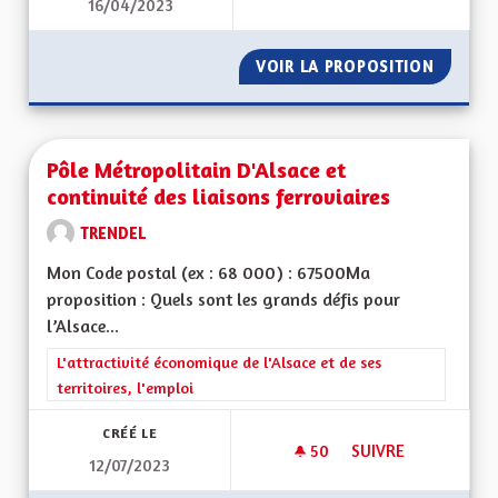
16/04/2023
POUR UNE ALSACE
VOIR LA PROPOSITION
POUR U
Pôle Métropolitain D'Alsace et
continuité des liaisons ferroviaires
TRENDEL
Mon Code postal (ex : 68 000) : 67500Ma
proposition : Quels sont les grands défis pour
l’Alsace...
Filtrer les résultats de la catégorie : L'attractivité économique 
L'attractivité économique de l'Alsace et de ses
territoires, l'emploi
CRÉÉ LE
50
50 ABONNÉS
SUIVRE
12/07/2023