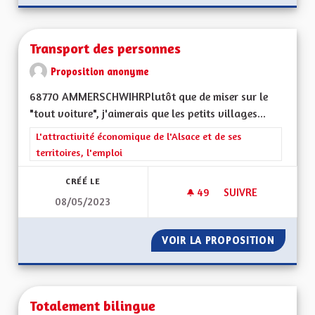
Transport des personnes
Proposition anonyme
68770 AMMERSCHWIHRPlutôt que de miser sur le
"tout voiture", j'aimerais que les petits villages...
Filtrer les résultats de la catégorie : L'attractivité économique 
L'attractivité économique de l'Alsace et de ses
territoires, l'emploi
CRÉÉ LE
49
49 ABONNÉS
SUIVRE
08/05/2023
TRANSPORT DES P
VOIR LA PROPOSITION
TRANSP
Totalement bilingue