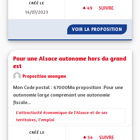
CRÉÉ LE
49
49 ABONNÉS
SUIVRE
14/07/2023
POUR UNE RÉGION 
VOIR LA PROPOSITION
POUR U
Pour une Alsace autonome hors du grand
est
Proposition anonyme
Mon Code postal : 67000Ma proposition :Pour une
autonomie large comprenant une autonomie
fiscale...
Filtrer les résultats de la catégorie : L'attractivité économique 
L'attractivité économique de l'Alsace et de ses
territoires, l'emploi
CRÉÉ LE
54
54 ABONNÉS
SUIVRE