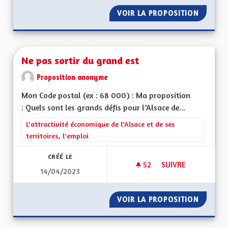
VOIR LA PROPOSITION
PÔLE M
Ne pas sortir du grand est
Proposition anonyme
Mon Code postal (ex : 68 000) : Ma proposition
: Quels sont les grands défis pour l’Alsace de...
Filtrer les résultats de la catégorie : L'attractivité économique 
L'attractivité économique de l'Alsace et de ses
territoires, l'emploi
CRÉÉ LE
52
52 ABONNÉS
SUIVRE
14/04/2023
NE PAS SORTIR DU 
VOIR LA PROPOSITION
NE PAS