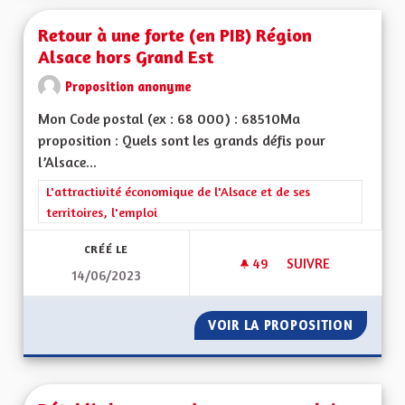
Retour à une forte (en PIB) Région
Alsace hors Grand Est
Proposition anonyme
Mon Code postal (ex : 68 000) : 68510Ma
proposition : Quels sont les grands défis pour
l’Alsace...
Filtrer les résultats de la catégorie : L'attractivité économique 
L'attractivité économique de l'Alsace et de ses
territoires, l'emploi
CRÉÉ LE
49
49 ABONNÉS
SUIVRE
14/06/2023
RETOUR À UNE FORT
VOIR LA PROPOSITION
RETOUR