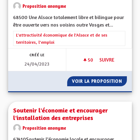
Proposition anonyme
68500 Une Alsace totalement libre et bilingue pour
être ouverte vers nos voisins outre Vosges et...
Filtrer les résultats de la catégorie : L'attractivité économique 
L'attractivité économique de l'Alsace et de ses
territoires, l'emploi
CRÉÉ LE
50
50 ABONNÉS
SUIVRE
24/04/2023
TOTALEMENT BILIN
VOIR LA PROPOSITION
TOTALE
Soutenir l'économie et encourager
l'installation des entreprises
Proposition anonyme
67410Soutenir l'économie locale et encourager