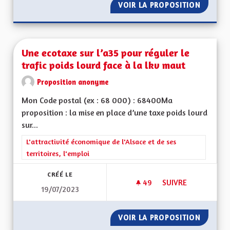
VOIR LA PROPOSITION
VITESS
Une ecotaxe sur l’a35 pour réguler le
trafic poids lourd face à la lkv maut
Proposition anonyme
Mon Code postal (ex : 68 000) : 68400Ma
proposition : la mise en place d’une taxe poids lourd
sur...
Filtrer les résultats de la catégorie : L'attractivité économique 
L'attractivité économique de l'Alsace et de ses
territoires, l'emploi
CRÉÉ LE
49
49 ABONNÉS
SUIVRE
19/07/2023
UNE ECOTAXE SUR L
VOIR LA PROPOSITION
UNE EC