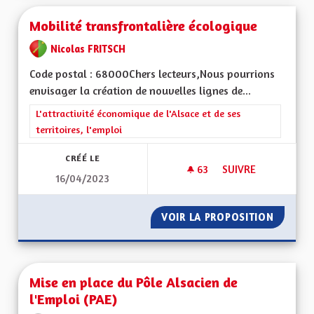
Mobilité transfrontalière écologique
Nicolas FRITSCH
Code postal : 68000Chers lecteurs,Nous pourrions
envisager la création de nouvelles lignes de...
Filtrer les résultats de la catégorie : L'attractivité économique 
L'attractivité économique de l'Alsace et de ses
territoires, l'emploi
CRÉÉ LE
63
63 ABONNÉS
SUIVRE
16/04/2023
MOBILITÉ TRANSFR
VOIR LA PROPOSITION
MOBILI
Mise en place du Pôle Alsacien de
l'Emploi (PAE)