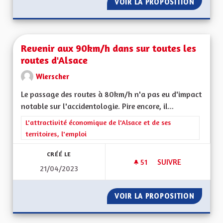
VOIR LA PROPOSITION
REVENU
Revenir aux 90km/h dans sur toutes les
routes d'Alsace
Wierscher
Le passage des routes à 80km/h n'a pas eu d'impact
notable sur l'accidentologie. Pire encore, il...
Filtrer les résultats de la catégorie : L'attractivité économique 
L'attractivité économique de l'Alsace et de ses
territoires, l'emploi
CRÉÉ LE
51
51 ABONNÉS
SUIVRE
21/04/2023
REVENIR AUX 90KM
VOIR LA PROPOSITION
REVENI