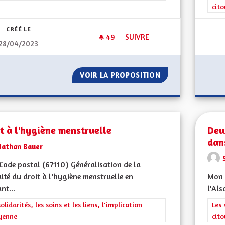
cit
CRÉÉ LE
49
49 ABONNÉS
SUIVRE
28/04/2023
PERTE D'AUTONOMIE DES PE
VOIR LA PROPOSITION
PERTE D'AUTONO
t à l'hygiène menstruelle
Deu
dan
Nathan Bauer
ode postal (67110) Généralisation de la
ité du droit à l'hygiène menstruelle en
Mon C
nt...
l'Als
rer les résultats de la catégorie : Les solidarités, les soins et les liens, 
solidarités, les soins et les liens, l'implication
Filt
Les 
yenne
cit