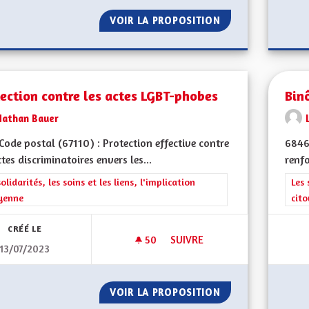
VOIR LA PROPOSITION
CRÉER UN RÉGIME
ection contre les actes LGBT-phobes
Bin
Nathan Bauer
ode postal (67110) : Protection effective contre
6846
ctes discriminatoires envers les...
renfo
rer les résultats de la catégorie : Les solidarités, les soins et les liens, 
solidarités, les soins et les liens, l'implication
Filt
Les 
yenne
cit
CRÉÉ LE
50
50 ABONNÉS
SUIVRE
13/07/2023
PROTECTION CONTRE LES ACT
VOIR LA PROPOSITION
PROTECTION CON