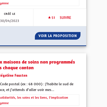
oyenne
CRÉÉ LE
51
51 ABONNÉS
SUIVRE
30/04/2023
RSONNES ÂGÉES
DÉCENTRALISATION OBLIGATO
MIE DES PERSONNES ÂGÉES
VOIR LA PROPOSITION
DÉCENTRALISATI
x maisons de soins non programmés
s chaque canton
Ségolène Fausten
ode postal (ex : 68 000) : J'habite le sud de
ace, et j'attends d'aller voir mes...
l'implication citoyenne
rer les résultats de la catégorie : Les solidarités, les soins et les liens, 
solidarités, les soins et les liens, l'implication
oyenne