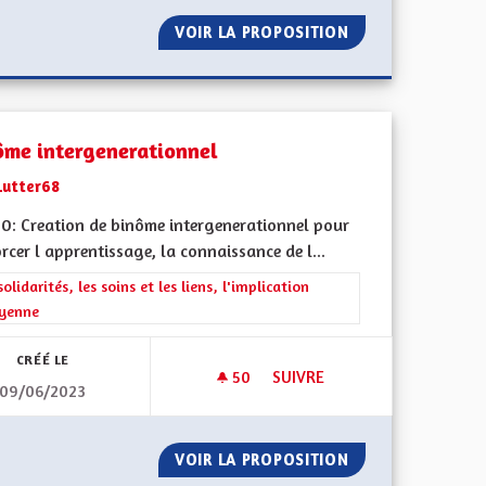
 DE RETRAITE LOCAL ALSACIEN (1/2)
VOIR LA PROPOSITION
MODÈLE INTÉGRÉ
ôme intergenerationnel
Lutter68
0: Creation de binôme intergenerationnel pour
rcer l apprentissage, la connaissance de l...
l'implication citoyenne
rer les résultats de la catégorie : Les solidarités, les soins et les liens, 
solidarités, les soins et les liens, l'implication
oyenne
CRÉÉ LE
50
50 ABONNÉS
SUIVRE
09/06/2023
ES LGBT-PHOBES
BINÔME INTERGENERATIONN
TRE LES ACTES LGBT-PHOBES
VOIR LA PROPOSITION
BINÔME INTERGE