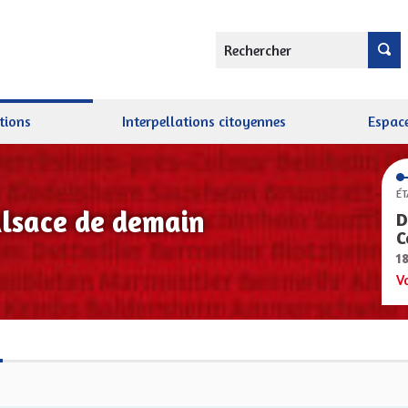
Rechercher
tions
Interpellations citoyennes
Espace
ÉT
Alsace de demain
D
C
1
V