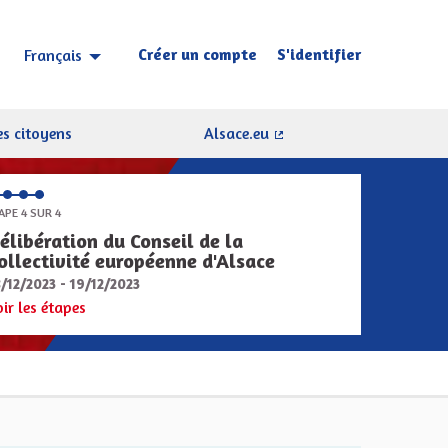
Créer un compte
S'identifier
Français
Choisir la langue
Sprache wählen
s citoyens
Alsace.eu
(Lien externe)
APE 4 SUR 4
élibération du Conseil de la
ollectivité européenne d'Alsace
8/12/2023 - 19/12/2023
oir les étapes