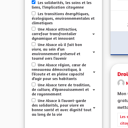
Les solidarités, les soins et les
liens, l'implication citoyenne
Les transitions énergétiques,
écologiques, environnementales et
climatiques
Une Alsace attractive,
carrefour transfrontalier
dynamique et innovant
Une Alsace où il fait bon
vivre, au sein d’un
environnement préservé et
tourné vers l’avenir
Une Alsace région, cœur de
renouveau démocratique, à
Droi
l’écoute et en pleine capacité
d’agir pour ses habitants
Une Alsace terre de tradition,
de culture, d’épanouissement et
Mon C
de rayonnement
gratu
Une Alsace à l’avant-garde
des solidarités, pour vivre en
metta
bonne santé et avec dignité tout
au long de la vie
Filt
Les 
cito