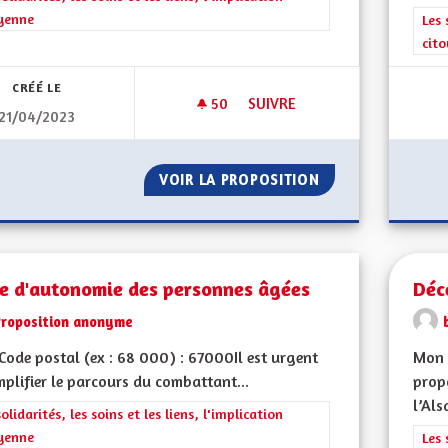
yenne
Filt
Les 
cit
CRÉÉ LE
50
50 ABONNÉS
SUIVRE
21/04/2023
DES LIVRES ET VOUS
VOIR LA PROPOSITION
DES LIVRES ET V
te d'autonomie des personnes âgées
Déc
Proposition anonyme
ode postal (ex : 68 000) : 67000Il est urgent
Mon 
mplifier le parcours du combattant...
propo
l’Als
rer les résultats de la catégorie : Les solidarités, les soins et les liens, 
solidarités, les soins et les liens, l'implication
yenne
Filt
Les 