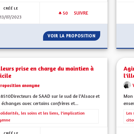
CRÉÉ LE
50
50 ABONNÉS
SUIVRE
13/07/2023
DROIT À L'HYGIÈNE MENSTRUE
VOIR LA PROPOSITION
DROIT À L'HYGIÈ
leurs prise en charge du maintien à
Agi
icile
l'il
Proposition anonyme
68510Directeurs de SAAD sur le sud de l'Alsace et
Mon 
 échanges avec certains confrères et...
ensem
rer les résultats de la catégorie : Les solidarités, les soins et les liens, 
solidarités, les soins et les liens, l'implication
Filt
Les 
yenne
cit
CRÉÉ LE