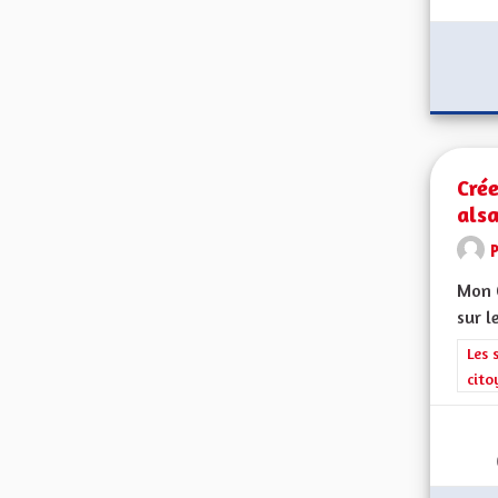
Crée
alsa
Mon C
sur l
Filt
Les 
cito