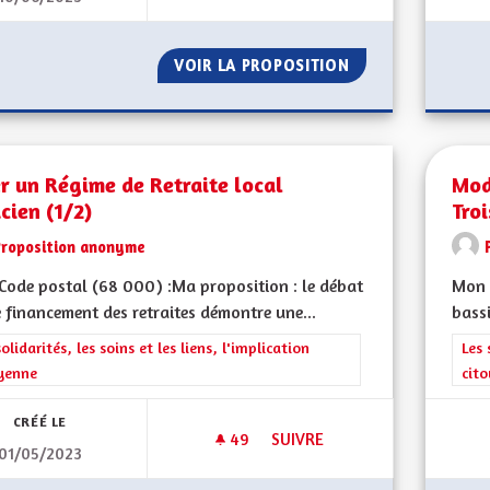
VOIR LA PROPOSITION
LES REVENUS DES
r un Régime de Retraite local
Mod
cien (1/2)
Troi
Proposition anonyme
ode postal (68 000) :Ma proposition : le débat
Mon 
e financement des retraites démontre une...
bassi
rer les résultats de la catégorie : Les solidarités, les soins et les liens, 
solidarités, les soins et les liens, l'implication
Filt
Les 
yenne
cit
CRÉÉ LE
49
49 ABONNÉS
SUIVRE
01/05/2023
CRÉER UN RÉGIME DE RETRAITE