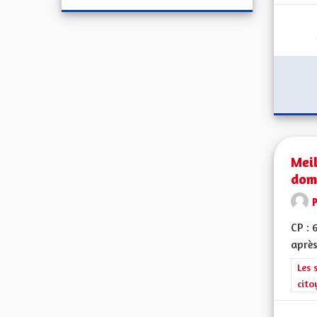
Meil
dom
CP : 
après
Filt
Les 
cito