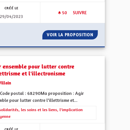
CRÉÉ LE
50
50 ABONNÉS
SUIVRE
29/04/2023
LLE
DEUX MAISONS DE SOINS N
NE MENSTRUELLE
VOIR LA PROPOSITION
DEUX MAISONS 
r ensemble pour lutter contre
lettrisme et l'illectronisme
Villain
Code postal : 68290Ma proposition : Agir
ble pour lutter contre l'illettrisme et...
l'implication citoyenne
rer les résultats de la catégorie : Les solidarités, les soins et les liens, 
solidarités, les soins et les liens, l'implication
oyenne
CRÉÉ LE