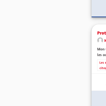
Prot
Mon C
les a
Filt
Les 
cito