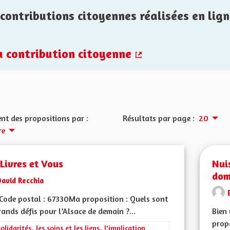
contributions citoyennes réalisées en lign
la contribution citoyenne
(Lien externe)
nt des propositions par :
Résultats par page :
20
re
Livres et Vous
Nui
domi
David Recchia
ode postal : 67330Ma proposition : Quels sont
rands défis pour l’Alsace de demain ?...
Bien 
propo
rer les résultats de la catégorie : Les solidarités, les soins et les liens, 
solidarités, les soins et les liens, l'implication