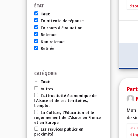
ÉTAT
cito
Tout
En attente de réponse
En cours d'évaluation
Retenue
Non retenue
Retirée
CATÉGORIE
Tout
Per
Autres
L'attractivité économique de
l'Alsace et de ses territoires,
l'emploi
Mon C
La Culture, l'Education et le
de si
rayonnement de l'Alsace en France
et en Europe
Filt
Les 
Les services publics en
proximité
cito