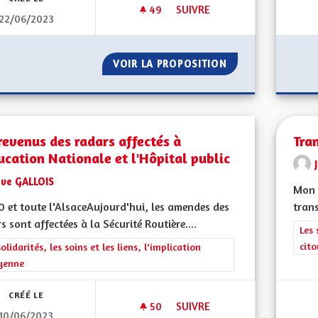
49
49 ABONNÉS
SUIVRE
22/06/2023
MEILLEURS PRISE EN CHARGE 
VOIR LA PROPOSITION
MEILLEURS PRISE
revenus des radars affectés à
Tra
ucation Nationale et l'Hôpital public
Eve GALLOIS
Mon 
 et toute l'AlsaceAujourd'hui, les amendes des
trans
s sont affectées à la Sécurité Routière....
Filt
Les 
cit
rer les résultats de la catégorie : Les solidarités, les soins et les liens, 
solidarités, les soins et les liens, l'implication
yenne
CRÉÉ LE
50
50 ABONNÉS
SUIVRE
10/06/2023
LES REVENUS DES RADARS AFF