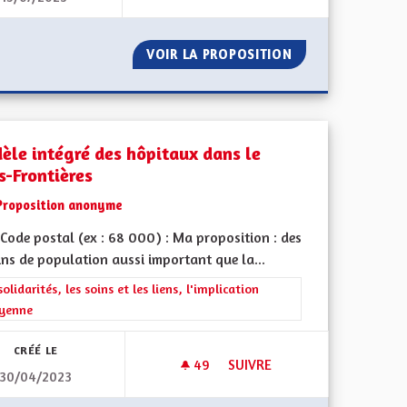
 RADARS AFFECTÉS À L'EDUCATION NATIONALE ET L'HÔPITAL 
VOIR LA PROPOSITION
TRANSMISSION D
èle intégré des hôpitaux dans le
s-Frontières
Proposition anonyme
Code postal (ex : 68 000) : Ma proposition : des
ns de population aussi important que la...
l'implication citoyenne
rer les résultats de la catégorie : Les solidarités, les soins et les liens, 
solidarités, les soins et les liens, l'implication
oyenne
CRÉÉ LE
49
49 ABONNÉS
SUIVRE
30/04/2023
 LOCAL ALSACIEN (1/2)
MODÈLE INTÉGRÉ DES HÔPITA