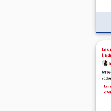
Les 
l'Ed
68160
radar
Filt
Les 
cito