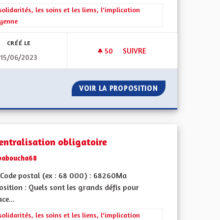
rer les résultats de la catégorie : Les solidarités, les soins et les liens, 
solidarités, les soins et les liens, l'implication
oyenne
CRÉÉ LE
50
50 ABONNÉS
SUIVRE
15/06/2023
NUISANCES SONORES NOCTURN
OUS
VOIR LA PROPOSITION
NUISANCES SONO
entralisation obligatoire
baboucha68
Code postal (ex : 68 000) : 68260Ma
sition : Quels sont les grands défis pour
ace...
l'implication citoyenne
rer les résultats de la catégorie : Les solidarités, les soins et les liens, 
solidarités, les soins et les liens, l'implication