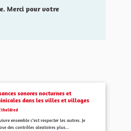
e. Merci pour votre
sances sonores nocturnes et
nicales dans les villes et villages
Etheldred
vivre ensemble c'est respecter les autres. Je
se des contrôles aleatoires plus...
l'implication citoyenne