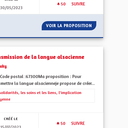
50
50 ABONNÉS
SUIVRE
30/05/2023
DU MAINTIEN À DOMICILE
AGIR ENSEMBLE POUR LUTTER 
 EN CHARGE DU MAINTIEN À DOMICILE
VOIR LA PROPOSITION
AGIR ENSEMBLE P
nsmission de la langue alsacienne
Jaky
Code postal :67300Ma proposition : Pour
mettre la langue alsacienneje propose de créer...
rer les résultats de la catégorie : Les solidarités, les soins et les liens, 
solidarités, les soins et les liens, l'implication
oyenne
l'implication citoyenne
CRÉÉ LE
50
50 ABONNÉS
SUIVRE
15/07/2023
ECTÉS À L'EDUCATION NATIONALE ET L'HÔPITAL PUBLIC
TRANSMISSION DE LA LANGUE