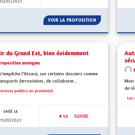
13/05/2023
ECONOMIE LOCALE
VOIR LA PROPOSITION
ECONOMIE LOCAL
ir du Grand Est, bien évidemment
Aut
sécu
Proposition anonyme
n'empêche l'Alsace, sur certains dossiers comme
ransports ferroviaires, de collaborer...
Mon 
de ré
rer les résultats de la catégorie : Les services publics en proximité
services publics en proximité
Filt
Les 
CRÉÉ LE
50
50 ABONNÉS
SUIVRE
11/07/2023
SORTIR DU GRAND EST, BIEN 