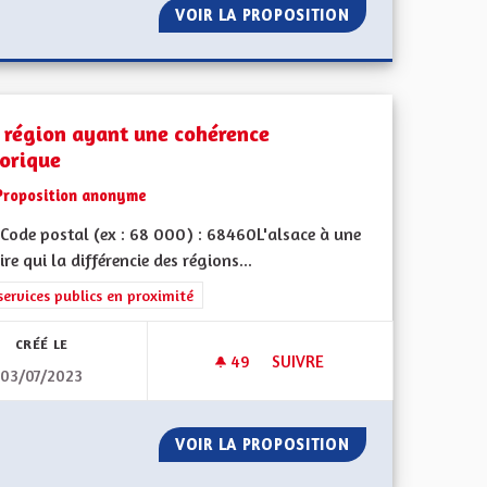
 EST, BIEN ÉVIDEMMENT
VOIR LA PROPOSITION
AUTORISATION D
 région ayant une cohérence
torique
Proposition anonyme
Code postal (ex : 68 000) : 68460L'alsace à une
ire qui la différencie des régions...
l'implication citoyenne
rer les résultats de la catégorie : Les services publics en proximité
services publics en proximité
CRÉÉ LE
49
49 ABONNÉS
SUIVRE
03/07/2023
A
UNE RÉGION AYANT UNE COH
EN DE LA CEA
VOIR LA PROPOSITION
UNE RÉGION AYA