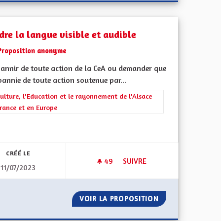
dre la langue visible et audible
Proposition anonyme
annir de toute action de la CeA ou demander que
bannie de toute action soutenue par...
rer les résultats de la catégorie : La Culture, l'Education et le rayonne
ulture, l'Education et le rayonnement de l'Alsace
rance et en Europe
iques, environnementales et climatiques
CRÉÉ LE
49
49 ABONNÉS
SUIVRE
11/07/2023
S LOURDS EN ALSACE
RENDRE LA LANGUE VISIBLE E
TRANSIT POIDS LOURDS EN ALSACE
VOIR LA PROPOSITION
RENDRE LA LANGU