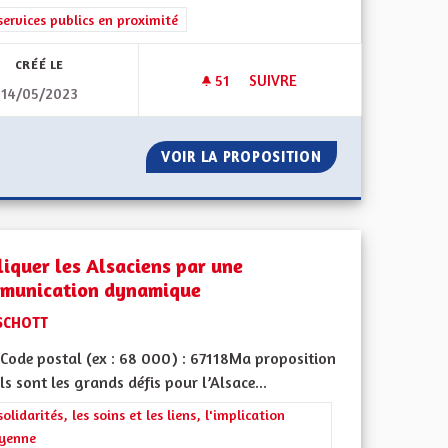
rer les résultats de la catégorie : Les services publics en proximité
services publics en proximité
CRÉÉ LE
51
51 ABONNÉS
SUIVRE
14/05/2023
TURELLE
TRANSPORTS EN COMMUN : DES
NISATION NATURELLE
VOIR LA PROPOSITION
TRANSPORTS EN C
liquer les Alsaciens par une
munication dynamique
SCHOTT
Code postal (ex : 68 000) : 67118Ma proposition
ls sont les grands défis pour l’Alsace...
rer les résultats de la catégorie : Les solidarités, les soins et les liens, 
solidarités, les soins et les liens, l'implication
oyenne