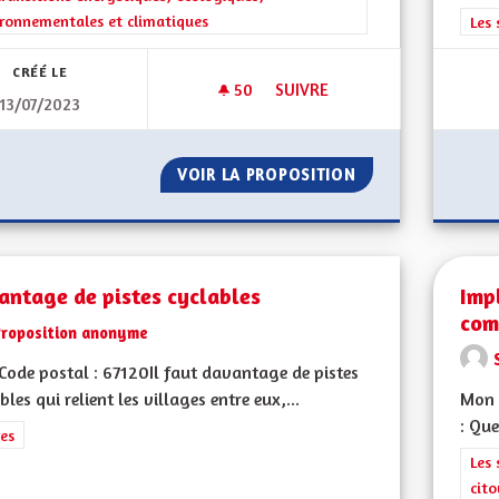
ronnementales et climatiques
Filt
Les 
CRÉÉ LE
50
50 ABONNÉS
SUIVRE
13/07/2023
SAUVER LA POLLINISATION NA
VOIR LA PROPOSITION
SAUVER LA POLLI
antage de pistes cyclables
Imp
com
Proposition anonyme
ode postal : 67120Il faut davantage de pistes
bles qui relient les villages entre eux,...
Mon 
: Que
rer les résultats de la catégorie : Autres
es
Filt
Les 
cit