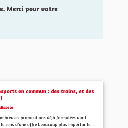
e. Merci pour votre
nsports en commun : des trains, et des
!
Missele
ombreuses propositions déjà formulées vont
le sens d'une offre beaucoup plus importante...
iques, environnementales et climatiques