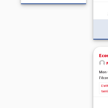
Eco
Mon 
l'éco
Filt
L'at
terr