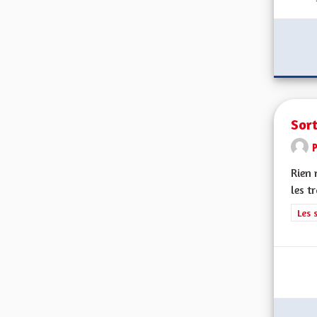
Sort
Rien 
les t
Filt
Les 