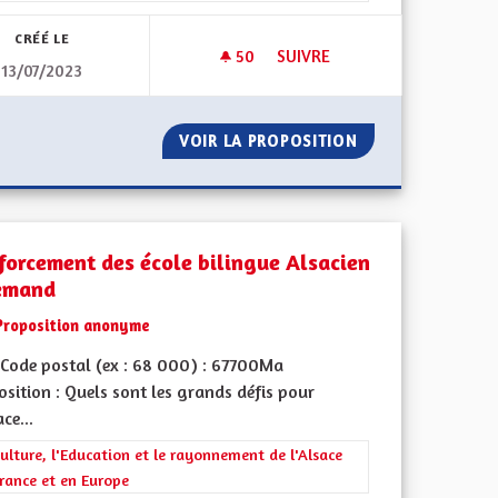
CRÉÉ LE
50
50 ABONNÉS
SUIVRE
13/07/2023
LES
IMPLIQUER LES ALSACIENS 
STES CYCLABLES
VOIR LA PROPOSITION
IMPLIQUER LES 
forcement des école bilingue Alsacien
emand
Proposition anonyme
Code postal (ex : 68 000) : 67700Ma
sition : Quels sont les grands défis pour
ace...
iques, environnementales et climatiques
rer les résultats de la catégorie : La Culture, l'Education et le rayonne
ulture, l'Education et le rayonnement de l'Alsace
rance et en Europe