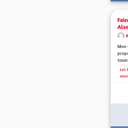
Fair
Als
Mon 
propo
taxer.
Filt
Les 
envi