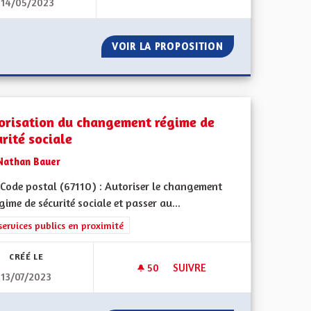
14/05/2023
CRÉER UNE COLLECTIVITÉ À S
E
VOIR LA PROPOSITION
CRÉER UNE COLLE
orisation du changement régime de
rité sociale
Nathan Bauer
Code postal (67110) : Autoriser le changement
gime de sécurité sociale et passer au...
rer les résultats de la catégorie : Les services publics en proximité
services publics en proximité
CRÉÉ LE
50
50 ABONNÉS
SUIVRE
13/07/2023
ÉVIDEMMENT
AUTORISATION DU CHANGEMEN