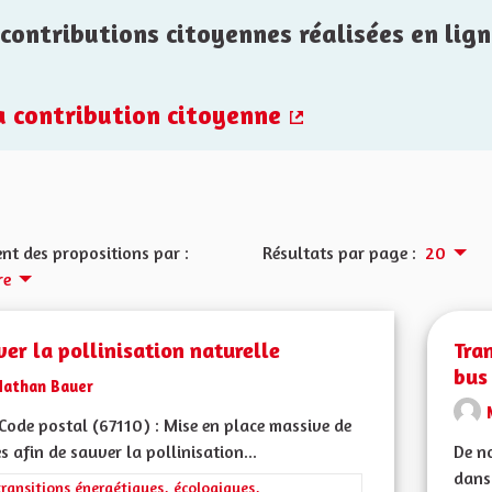
contributions citoyennes réalisées en lign
la contribution citoyenne
(Lien externe)
nt des propositions par :
Résultats par page :
20
re
er la pollinisation naturelle
Tra
bus 
Nathan Bauer
ode postal (67110) : Mise en place massive de
s afin de sauver la pollinisation...
De n
dans 
rer les résultats de la catégorie : Les transitions énergétiques, écolog
transitions énergétiques, écologiques,