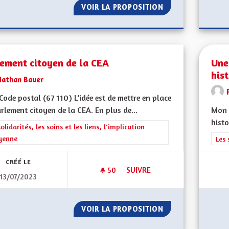
VOIR LA PROPOSITION
SORTIR DU GRAND
lement citoyen de la CEA
Une
his
Nathan Bauer
ode postal (67 110) L'idée est de mettre en place
rlement citoyen de la CEA. En plus de...
Mon 
histo
rer les résultats de la catégorie : Les solidarités, les soins et les liens, 
solidarités, les soins et les liens, l'implication
yenne
Filt
Les 
CRÉÉ LE
50
50 ABONNÉS
SUIVRE
13/07/2023
PARLEMENT CITOYEN DE LA CE
VOIR LA PROPOSITION
PARLEMENT CITOY