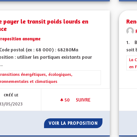
e payer le transit poids lourds en
Ren
ace
Proposition anonyme
1. B
Code postal (ex : 68 000) : 68280Ma
soit 
sition : utiliser les portiques existants pour
Filt
La C
..
en F
rer les résultats de la catégorie : Les transitions énergétiques, écolog
transitions énergétiques, écologiques,
ronnementales et climatiques
CRÉÉ LE
50
50 ABONNÉS
SUIVRE
13/05/2023
FAIRE PAYER LE TRANSIT POID
VOIR LA PROPOSITION
FAIRE PAYER LE 