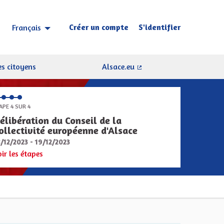
Créer un compte
S'identifier
Français
Choisir la langue
Sprache wählen
s citoyens
Alsace.eu
(Lien externe)
APE 4 SUR 4
élibération du Conseil de la
ollectivité européenne d'Alsace
8/12/2023 - 19/12/2023
oir les étapes