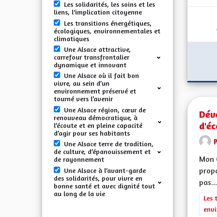
Les solidarités, les soins et les
liens, l'implication citoyenne
Les transitions énergétiques,
écologiques, environnementales et
climatiques
Une Alsace attractive,
carrefour transfrontalier
dynamique et innovant
Une Alsace où il fait bon
vivre, au sein d’un
environnement préservé et
tourné vers l’avenir
Une Alsace région, cœur de
Déve
renouveau démocratique, à
d'éc
l’écoute et en pleine capacité
d’agir pour ses habitants
Une Alsace terre de tradition,
de culture, d’épanouissement et
Mon 
de rayonnement
propo
Une Alsace à l’avant-garde
des solidarités, pour vivre en
pas...
bonne santé et avec dignité tout
au long de la vie
Filt
Les 
envi