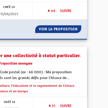
CRÉÉ LE
49
49 ABONNÉS
SUIVRE
11/06/2023
ORTE EN MATIÈRE D'ÉCOLOGIE, POUR UNE ALSACE VERTE
RENFORCEMENT DES ÉCOLE BI
POLITIQUE FORTE EN MATIÈRE D'ÉCOLOGIE, POUR UNE ALSAC
VOIR LA PROPOSITION
RENFORCEMENT D
r une collectivité à statut particulier.
Proposition anonyme
Code postal (ex : 68 000) : Ma proposition
ls sont les grands défis pour l’Alsace de...
 de ses territoires, l'emploi
rer les résultats de la catégorie : La Culture, l'Education et le rayonne
ulture, l'Education et le rayonnement de l'Alsace
rance et en Europe
CRÉÉ LE
51
51 ABONNÉS
SUIVRE