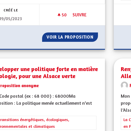
CRÉÉ LE
50
50 ABONNÉS
SUIVRE
19/05/2023
DAVANTAGE DE PISTES CYCLAB
VOIR LA PROPOSITION
DAVANTAGE DE PI
lopper une politique forte en matière
Ren
ologie, pour une Alsace verte
All
Proposition anonyme
Code postal (ex : 68 000) : 68000Ma
Mon 
sition : La politique menée actuellement n'est
propo
l’Als
rer les résultats de la catégorie : Les transitions énergétiques, écolog
transitions énergétiques, écologiques,
Filt
La C
ronnementales et climatiques
en F