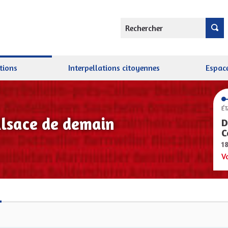
Rechercher
tions
Interpellations citoyennes
Espace
ÉT
Alsace de demain
D
C
1
V