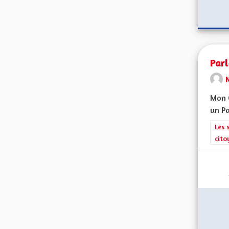
Par
Mon C
un Pa
Filt
Les 
cito