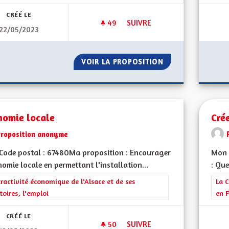
CRÉÉ LE
49
49 ABONNÉS
SUIVRE
22/05/2023
DÉVELOPPER UNE POLITIQUE F
VOIR LA PROPOSITION
DÉVELOPPER UNE 
nomie locale
Crée
Proposition anonyme
Code postal : 67480Ma proposition : Encourager
Mon 
nomie locale en permettant l'installation...
: Que
rer les résultats de la catégorie : L'attractivité économique de l'Alsace et
tractivité économique de l'Alsace et de ses
Filt
La C
itoires, l'emploi
en F
CRÉÉ LE
50
50 ABONNÉS
SUIVRE