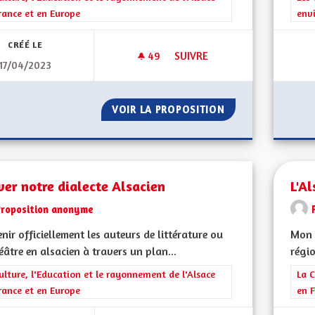
rance et en Europe
env
CRÉÉ LE
49
49 ABONNÉS
SUIVRE
17/04/2023
ACCOMPAGNEMENT ARTISTIQU
VOIR LA PROPOSITION
ACCOMPAGNEMENT
er notre dialecte Alsacien
L'Al
Proposition anonyme
nir officiellement les auteurs de littérature ou
Mon C
éâtre en alsacien à travers un plan...
régi
rer les résultats de la catégorie : La Culture, l'Education et le rayonne
ulture, l'Education et le rayonnement de l'Alsace
Filt
La C
rance et en Europe
en F