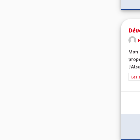
Dév
F
Mon 
propo
l’Alsa
Filt
Les 