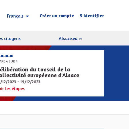
Créer un compte
S'identifier
Français
Choisir la langue
Sprache wählen
s citoyens
Alsace.eu
(Lien externe)
APE 4 SUR 4
élibération du Conseil de la
ollectivité européenne d'Alsace
8/12/2023 - 19/12/2023
oir les étapes