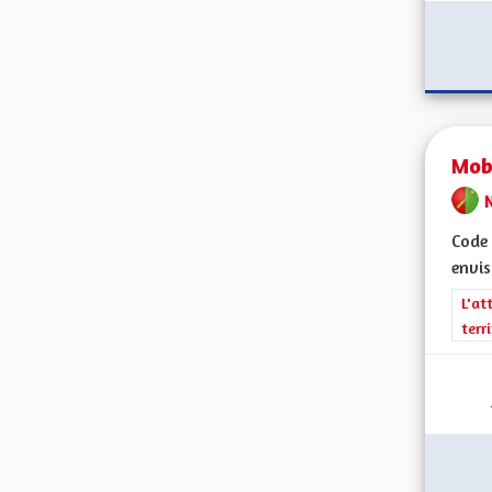
Mobi
Code 
envis
Filt
L'at
terr