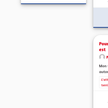
Pou
est
Mon 
auton
Filt
L'at
terr