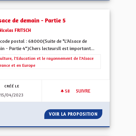
sace de demain - Partie 5
Nicolas FRITSCH
code postal : 68000(Suite de "L’Alsace de
n - Partie 4")Chers lecteursIl est important...
rer les résultats de la catégorie : La Culture, l'Education et le rayonne
ulture, l'Education et le rayonnement de l'Alsace
rance et en Europe
 de ses territoires, l'emploi
CRÉÉ LE
58
58 ABONNÉS
SUIVRE
15/04/2023
TES ET TOUS
L'ALSACE DE DEMAIN - PARTIE 
L POUR TOUTES ET TOUS
VOIR LA PROPOSITION
L'ALSACE DE DEMA