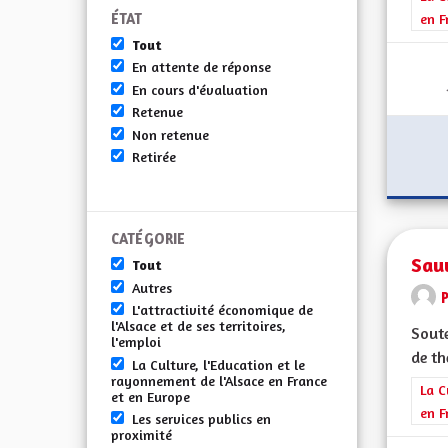
ÉTAT
en F
Tout
En attente de réponse
En cours d'évaluation
Retenue
Non retenue
Retirée
CATÉGORIE
Sauv
Tout
Autres
L'attractivité économique de
l'Alsace et de ses territoires,
Soute
l'emploi
de th
La Culture, l'Education et le
rayonnement de l'Alsace en France
Filt
La C
et en Europe
en F
Les services publics en
proximité