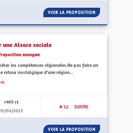
E AUTONOME HORS DU GRAND EST
VOIR LA PROPOSITION
UNE COLLECTIVIT
r une Alsace sociale
Proposition anonyme
pérer les compétences régionales.Ne pas faire un
e retour nostalgique d'une région...
 de ses territoires, l'emploi
rer les résultats de la catégorie : Autres
res
CRÉÉ LE
52
52 ABONNÉS
SUIVRE
15/04/2023
E ÉCOLOGIQUE
POUR UNE ALSACE SOCIALE
FRONTALIÈRE ÉCOLOGIQUE
VOIR LA PROPOSITION
POUR UNE ALSAC