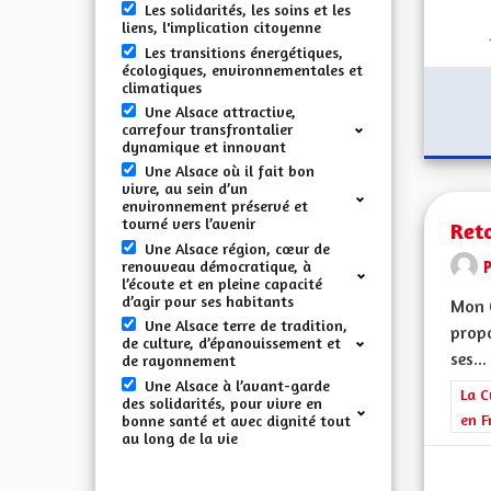
Les solidarités, les soins et les
liens, l'implication citoyenne
Les transitions énergétiques,
écologiques, environnementales et
climatiques
Une Alsace attractive,
carrefour transfrontalier
dynamique et innovant
Une Alsace où il fait bon
vivre, au sein d’un
environnement préservé et
tourné vers l’avenir
Reto
Une Alsace région, cœur de
renouveau démocratique, à
l’écoute et en pleine capacité
d’agir pour ses habitants
Mon 
Une Alsace terre de tradition,
propo
de culture, d’épanouissement et
ses...
de rayonnement
Une Alsace à l’avant-garde
Filt
La C
des solidarités, pour vivre en
en F
bonne santé et avec dignité tout
au long de la vie