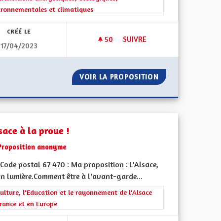
ironnementales et climatiques
CRÉÉ LE
50
50 ABONNÉS
SUIVRE
17/04/2023
E ET CULTUREL
DÉSENGORGER L A35
 ARTISTIQUE ET CULTUREL
VOIR LA PROPOSITION
DÉSENGORGER L 
sace à la proue !
Proposition anonyme
ode postal 67 470 : Ma proposition : L'Alsace,
on lumière.Comment être à l'avant-garde...
ment de l'Alsace en France et en Europe
rer les résultats de la catégorie : La Culture, l'Education et le rayonne
ulture, l'Education et le rayonnement de l'Alsace
rance et en Europe