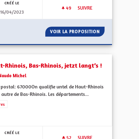
CRÉÉ LE
49
49 ABONNÉS
SUIVRE
16/04/2023
ACIEN
L'ALSACE À LA PROUE !
ALECTE ALSACIEN
VOIR LA PROPOSITION
L'ALSACE À LA PR
-Rhinois, Bas-Rhinois, jetzt langt’s !
Naudo Michel
 postal: 67000On qualifie untel de Haut-Rhinois
l autre de Bas-Rhinois. Les départements...
rer les résultats de la catégorie : Autres
res
ment de l'Alsace en France et en Europe
CRÉÉ LE
52
52 ABONNÉS
SUIVRE