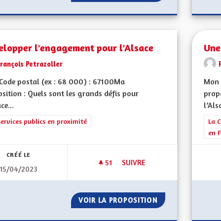
elopper l'engagement pour l'Alsace
Une
rançois Petrazoller
Code postal (ex : 68 000) : 67100Ma
Mon 
sition : Quels sont les grands défis pour
propo
ce...
l’Als
rer les résultats de la catégorie : Les services publics en proximité
services publics en proximité
Filt
La C
en F
CRÉÉ LE
51
51 ABONNÉS
SUIVRE
15/04/2023
DÉVELOPPER L'ENGAGEMENT P
VOIR LA PROPOSITION
DÉVELOPPER L'E