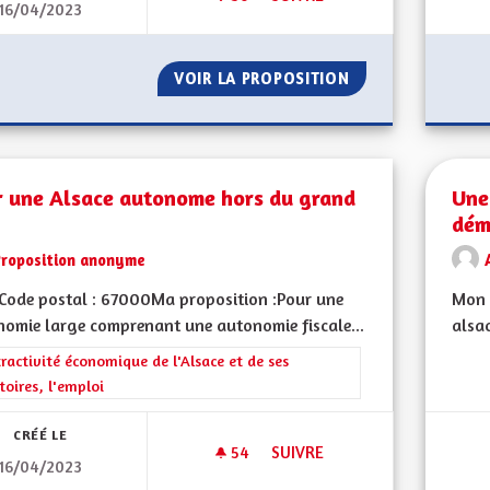
16/04/2023
RETOUR AUX VRAIES COULEUR
VOIR LA PROPOSITION
RETOUR AUX VRAI
r une Alsace autonome hors du grand
Une 
dém
Proposition anonyme
Code postal : 67000Ma proposition :Pour une
Mon 
omie large comprenant une autonomie fiscale...
alsac
rer les résultats de la catégorie : L'attractivité économique de l'Alsace et
tractivité économique de l'Alsace et de ses
itoires, l'emploi
CRÉÉ LE
54
54 ABONNÉS
SUIVRE
16/04/2023
POUR UNE ALSACE AUTONOME