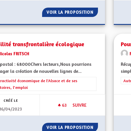
VOIR LA PROPOSITION
POUR UNE ALSAC
lité transfrontalière écologique
Pou
Nicolas FRITSCH
postal : 68000Chers lecteurs,Nous pourrions
Récu
ager la création de nouvelles lignes de...
simpl
rer les résultats de la catégorie : L'attractivité économique de l'Alsace et
tractivité économique de l'Alsace et de ses
Filt
Aut
itoires, l'emploi
CRÉÉ LE
63
63 ABONNÉS
SUIVRE
16/04/2023
MOBILITÉ TRANSFRONTALIÈR
VOIR LA PROPOSITION
MOBILITÉ TRANS