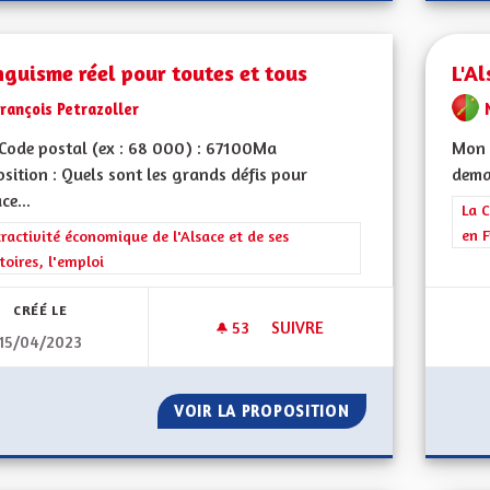
nguisme réel pour toutes et tous
L'Al
rançois Petrazoller
Code postal (ex : 68 000) : 67100Ma
Mon 
sition : Quels sont les grands défis pour
demai
ce...
Filt
La C
en F
rer les résultats de la catégorie : L'attractivité économique de l'Alsace et
tractivité économique de l'Alsace et de ses
itoires, l'emploi
CRÉÉ LE
53
53 ABONNÉS
SUIVRE
15/04/2023
BILINGUISME RÉEL POUR TOU
VOIR LA PROPOSITION
BILINGUISME RÉE