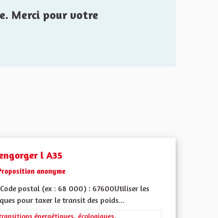
e. Merci pour votre
engorger l A35
Proposition anonyme
ode postal (ex : 68 000) : 67600Utiliser les
ques pour taxer le transit des poids...
ment de l'Alsace en France et en Europe
rer les résultats de la catégorie : Les transitions énergétiques, écolog
transitions énergétiques, écologiques,