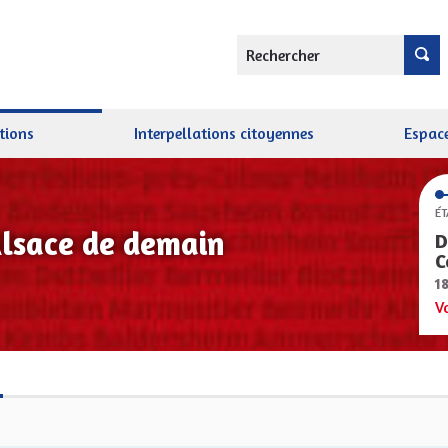
Rechercher
tions
Interpellations citoyennes
Espace
ÉT
Alsace de demain
D
C
1
V