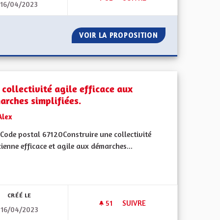
16/04/2023
S DE L'ALSACE
HAUT-RHINOIS, BAS-RHINOIS, 
ES COULEURS DE L'ALSACE
VOIR LA PROPOSITION
HAUT-RHINOIS, B
collectivité agile efficace aux
arches simplifiées.
Alex
Code postal 67120Construire une collectivité
ienne efficace et agile aux démarches...
 de ses territoires, l'emploi
CRÉÉ LE
51
51 ABONNÉS
SUIVRE
16/04/2023
 HORS DU GRAND EST
UNE COLLECTIVITÉ AGILE EFF