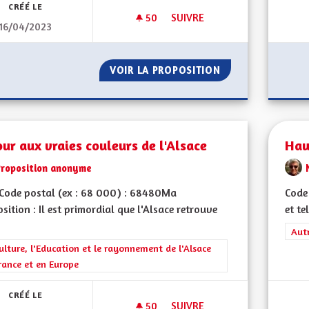
CRÉÉ LE
50
50 ABONNÉS
SUIVRE
16/04/2023
SAUVER NOTRE DIALECTE ALS
VOIR LA PROPOSITION
SAUVER NOTRE DI
ur aux vraies couleurs de l'Alsace
Haut
Proposition anonyme
Code postal (ex : 68 000) : 68480Ma
Code
sition : Il est primordial que l'Alsace retrouve
et te
Filt
Aut
rer les résultats de la catégorie : La Culture, l'Education et le rayonne
ulture, l'Education et le rayonnement de l'Alsace
rance et en Europe
CRÉÉ LE
50
50 ABONNÉS
SUIVRE