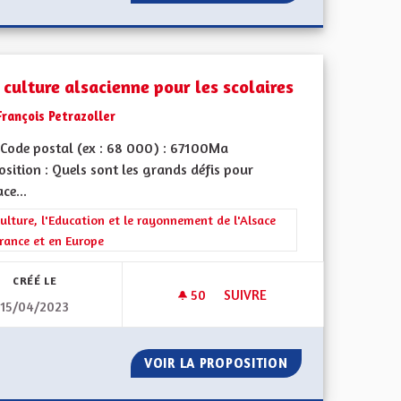
 culture alsacienne pour les scolaires
François Petrazoller
Code postal (ex : 68 000) : 67100Ma
sition : Quels sont les grands défis pour
ace...
rer les résultats de la catégorie : La Culture, l'Education et le rayonne
ulture, l'Education et le rayonnement de l'Alsace
rance et en Europe
CRÉÉ LE
50
50 ABONNÉS
SUIVRE
15/04/2023
OUR L'ALSACE
UNE CULTURE ALSACIENNE PO
NGAGEMENT POUR L'ALSACE
VOIR LA PROPOSITION
UNE CULTURE AL