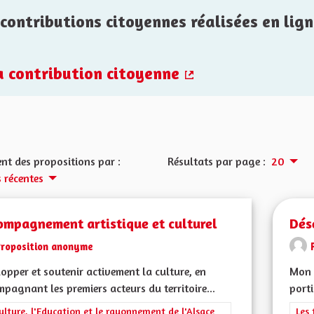
contributions citoyennes réalisées en lign
la contribution citoyenne
(Lien externe)
nt des propositions par :
Résultats par page :
20
s récentes
ompagnement artistique et culturel
Dés
Proposition anonyme
opper et soutenir activement la culture, en
Mon C
pagnant les premiers acteurs du territoire...
porti
rer les résultats de la catégorie : La Culture, l'Education et le rayonne
ulture, l'Education et le rayonnement de l'Alsace
Filt
Les 