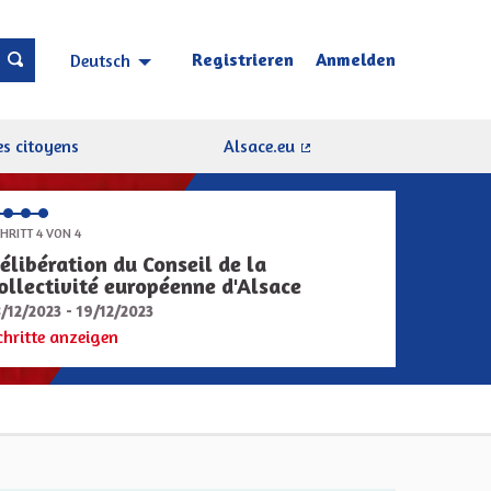
Registrieren
Anmelden
Deutsch
Choisir la langue
Sprache wählen
s citoyens
Alsace.eu
(Externer Link)
HRITT 4 VON 4
élibération du Conseil de la
ollectivité européenne d'Alsace
8/12/2023 - 19/12/2023
chritte anzeigen