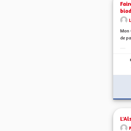
Fair
biod
L
Mon C
de pa
Erge
L'Al