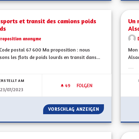
sports et transit des camions poids
Un 
rds
Als
Proposition anonyme
Code postal 67 600 Ma proposition : nous
Mon C
sons les flots de poids lourds en transit dans...
Alsac
bnisse nach Kategorie filtern:
Erge
ERSTELLT AM
49
49 FOLLOWER
FOLGEN
23/07/2023
TRANSPORTS ET TRANSIT DES
VORSCHLAG ANZEIGEN
TRANSPORTS ET 