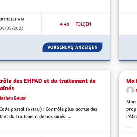
Erge
bnisse nach Kategorie filtern:
ERSTELLT AM
49
49 FOLLOWER
FOLGEN
08/05/2023
PANNEAUX PHOTOVOLTAÏQUE
VORSCHLAG ANZEIGEN
PANNEAUX PHOT
rôle des EHPAD et du traitement de
Ma 
aînés
Nathan Bauer
Mon 
ode postal (67110) : Contrôle plus accrue des
propo
 et du traitement de nos ainés :...
l’Als
bnisse nach Kategorie filtern:
Erge