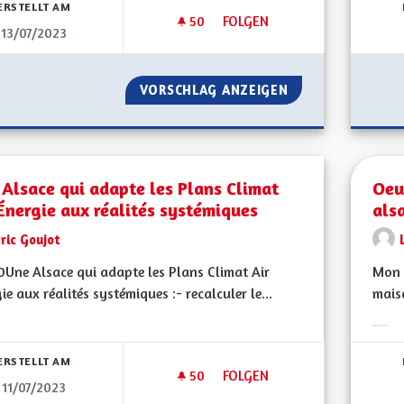
ERSTELLT AM
50
50 FOLLOWER
FOLGEN
13/07/2023
CONTRÔLE DES EHPAD ET DU 
VORSCHLAG ANZEIGEN
CONTRÔLE DES E
Alsace qui adapte les Plans Climat
Oeu
Énergie aux réalités systémiques
als
ric Goujot
Une Alsace qui adapte les Plans Climat Air
Mon C
ie aux réalités systémiques :- recalculer le...
mais
bnisse nach Kategorie filtern:
Erge
ERSTELLT AM
50
50 FOLLOWER
FOLGEN
11/07/2023
UNE ALSACE QUI ADAPTE LES 