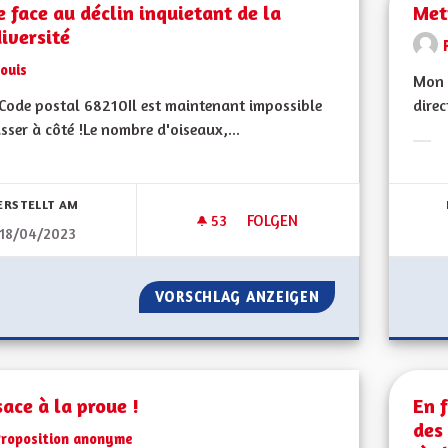
e face au déclin inquietant de la
Met
iversité
ouis
Mon 
ode postal 68210Il est maintenant impossible
direc
sser à côté !Le nombre d'oiseaux,...
Erge
bnisse nach Kategorie filtern:
ERSTELLT AM
53
53 FOLLOWER
FOLGEN
18/04/2023
FAIRE FACE AU DÉCLIN INQUIE
VORSCHLAG ANZEIGEN
FAIRE FACE AU D
sace à la proue !
En 
des
Proposition anonyme