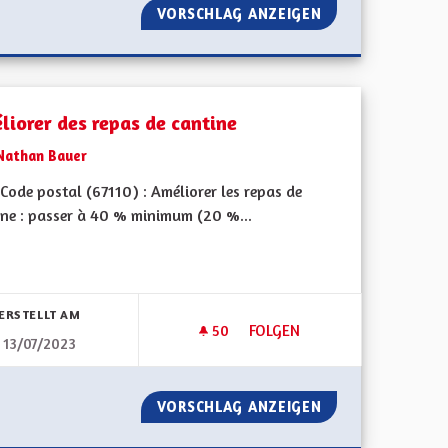
R UNE POLITIQUE JEUNESSE AMBITIEUSE (1/3) PAR LA FÉDÉR
VORSCHLAG ANZEIGEN
CROISSANCE VERT
liorer des repas de cantine
Nathan Bauer
ode postal (67110) : Améliorer les repas de
ne : passer à 40 % minimum (20 %...
bnisse nach Kategorie filtern:
ERSTELLT AM
50
50 FOLLOWER
FOLGEN
13/07/2023
!
AMÉLIORER DES REPAS DE CA
EST, ENFIN !
VORSCHLAG ANZEIGEN
AMÉLIORER DES 