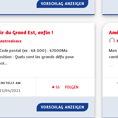
VORSCHLAG ANZEIGEN
PROPOSITION POU
ir du Grand Est, enfin !
Amé
Anotrealsace
Code postal (ex : 68 000) : 67000Ma
Mon C
sition : Quels sont les grands défis pour
canti
ce...
Erge
bnisse nach Kategorie filtern:
ERSTELLT AM
55
55 FOLLOWER
FOLGEN
23/04/2023
SORTIR DU GRAND EST, ENFIN 
VORSCHLAG ANZEIGEN
SORTIR DU GRAND 