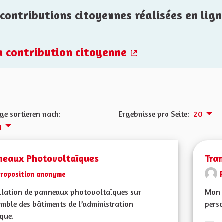
contributions citoyennes réalisées en lign
la contribution citoyenne
(Externer Link)
ge sortieren nach:
Ergebnisse pro Seite:
20
g
neaux Photovoltaïques
Tra
Proposition anonyme
llation de panneaux photovoltaïques sur
Mon C
emble des bâtiments de l’administration
perso
que.