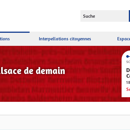
Suche
tions
Interpellations citoyennes
Espace
SC
Alsace de demain
D
C
1
S