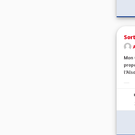
Sort
Mon 
propo
l’Alsa
Erge