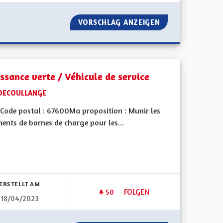
ADAPTE LES PLANS CLIMAT AIR ÉNERGIE AUX RÉALITÉS SYSTÉ
VORSCHLAG ANZEIGEN
OEUVRER POUR L
issance verte / Véhicule de service
DECOULLANGE
Code postal : 67600Ma proposition : Munir les
ents de bornes de charge pour les...
bnisse nach Kategorie filtern:
ERSTELLT AM
50
50 FOLLOWER
FOLGEN
18/04/2023
IQUE JEUNESSE AMBITIEUSE (1/3) PAR LA FÉDÉRATION DES MJC D’A
CROISSANCE VERTE / VÉHICUL