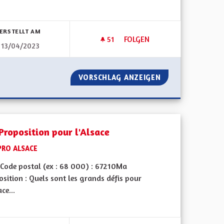
bnisse nach Kategorie filtern:
ERSTELLT AM
51
51 FOLLOWER
FOLGEN
13/04/2023
S
TRANSPORT : DÉVELOPPER L
OVOLTAÏQUES
VORSCHLAG ANZEIGEN
TRANSPORT : DÉ
Proposition pour l'Alsace
PRO ALSACE
Code postal (ex : 68 000) : 67210Ma
sition : Quels sont les grands défis pour
ace...
bnisse nach Kategorie filtern: