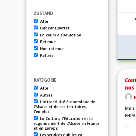
Erge
ZUSTAND
Alle
Unbeantwortet
En cours d'évaluation
Retenue
Non retenue
Retirée
Cont
KATEGORIE
nos 
Alle
Autres
L'attractivité économique de
l'Alsace et de ses territoires,
Mon C
l'emploi
EHPAD
La Culture, l'Education et le
rayonnement de l'Alsace en France
et en Europe
Erge
Les services publics en