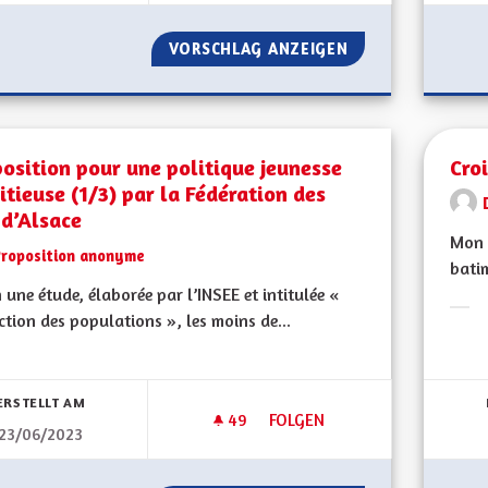
VORSCHLAG ANZEIGEN
UNE ALSACE QUI 
osition pour une politique jeunesse
Cro
tieuse (1/3) par la Fédération des
 d’Alsace
Mon 
Proposition anonyme
batim
 une étude, élaborée par l’INSEE et intitulée «
ction des populations », les moins de...
Erge
bnisse nach Kategorie filtern:
ERSTELLT AM
49
49 FOLLOWER
FOLGEN
23/06/2023
PROPOSITION POUR UNE POLIT