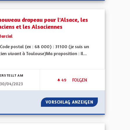
nouveau drapeau pour l'Alsace, les
aciens et les Alsaciennes
Darcial
ode postal (ex : 68 000) : 31100 (je suis un
ien vivant à Toulouse)Ma proposition : Il...
bnisse nach Kategorie filtern:
ERSTELLT AM
49
49 FOLLOWER
FOLGEN
30/04/2023
 CAMIONS POIDS LOURDS
UN NOUVEAU DRAPEAU POUR L
TRANSIT DES CAMIONS POIDS LOURDS
VORSCHLAG ANZEIGEN
UN NOUVEAU DRAP