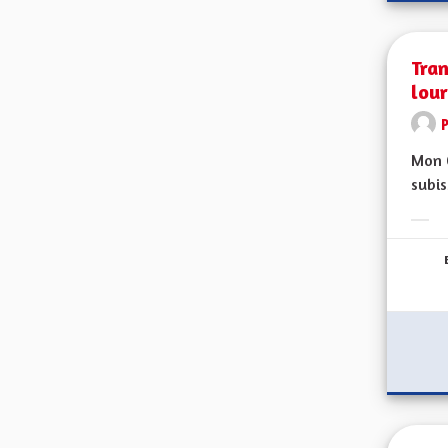
Tran
lou
Mon 
subis
Erge