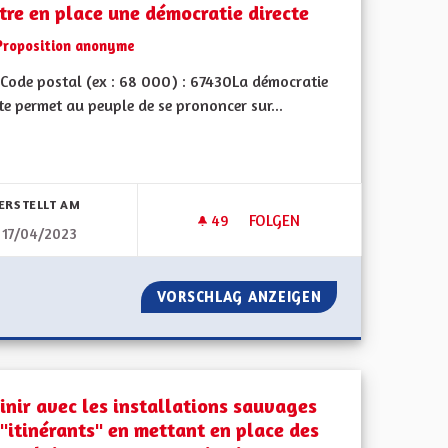
tre en place une démocratie directe
Proposition anonyme
Code postal (ex : 68 000) : 67430La démocratie
te permet au peuple de se prononcer sur...
bnisse nach Kategorie filtern:
ERSTELLT AM
49
49 FOLLOWER
FOLGEN
17/04/2023
TANT DE LA BIODIVERSITÉ
METTRE EN PLACE UNE DÉMOC
ÉCLIN INQUIETANT DE LA BIODIVERSITÉ
VORSCHLAG ANZEIGEN
METTRE EN PLAC
finir avec les installations sauvages
 "itinérants" en mettant en place des