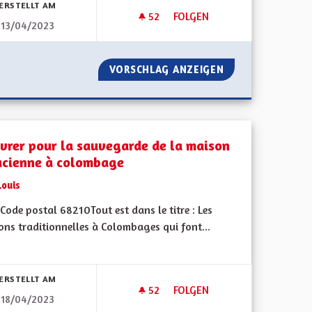
ERSTELLT AM
52
52 FOLLOWER
FOLGEN
13/04/2023
TRAITEMENT DE NOS AÎNÉS
MA PROPOSITION POUR L'ALS
HPAD ET DU TRAITEMENT DE NOS AÎNÉS
VORSCHLAG ANZEIGEN
MA PROPOSITION
vrer pour la sauvegarde de la maison
acienne à colombage
Louis
ode postal 68210Tout est dans le titre : Les
ons traditionnelles à Colombages qui font...
bnisse nach Kategorie filtern:
ERSTELLT AM
52
52 FOLLOWER
FOLGEN
18/04/2023
PLANS CLIMAT AIR ÉNERGIE AUX RÉALITÉS SYSTÉMIQUES
OEUVRER POUR LA SAUVEGAR