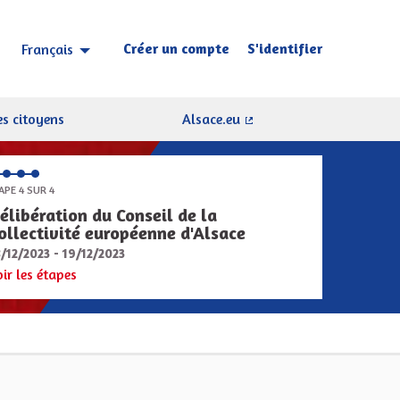
Créer un compte
S'identifier
Français
Choisir la langue
Sprache wählen
s citoyens
Alsace.eu
(Lien externe)
APE 4 SUR 4
élibération du Conseil de la
ollectivité européenne d'Alsace
8/12/2023 - 19/12/2023
oir les étapes