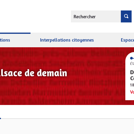
Rechercher
tions
Interpellations citoyennes
Espace
ÉT
Alsace de demain
D
C
1
V