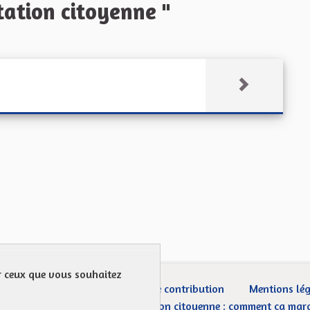
ation citoyenne "
ur ceux que vous souhaitez
ection des Données
Charte de contribution
Mentions lé
CGU
Droit d’interpellation citoyenne : comment ça mar