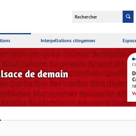
Rechercher
tions
Interpellations citoyennes
Espace
ÉT
Alsace de demain
D
C
1
V