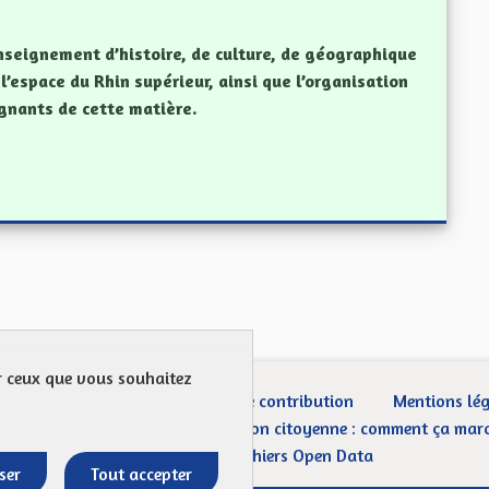
enseignement d’histoire, de culture, de géographique
l’espace du Rhin supérieur, ainsi que l’organisation
ignants de cette matière.
ur ceux que vous souhaitez
ection des Données
Charte de contribution
Mentions lé
CGU
Droit d’interpellation citoyenne : comment ça mar
Télécharger les fichiers Open Data
ser
Tout accepter