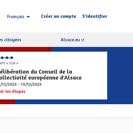
Créer un compte
S'identifier
Français
Choisir la langue
Sprache wählen
s citoyens
Alsace.eu
(Lien externe)
APE 4 SUR 4
élibération du Conseil de la
ollectivité européenne d'Alsace
8/12/2023 - 19/12/2023
oir les étapes