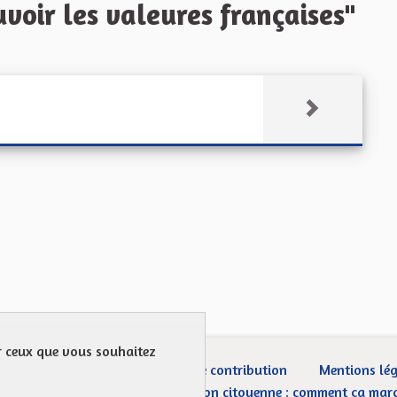
oir les valeures françaises"
ur ceux que vous souhaitez
ection des Données
Charte de contribution
Mentions lé
CGU
Droit d’interpellation citoyenne : comment ça mar