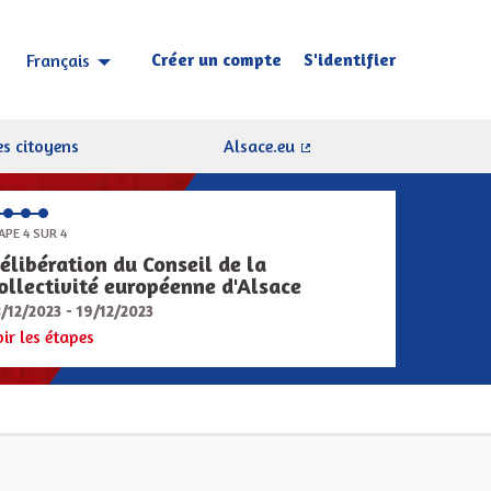
Créer un compte
S'identifier
Français
Choisir la langue
Sprache wählen
s citoyens
Alsace.eu
(Lien externe)
APE 4 SUR 4
élibération du Conseil de la
ollectivité européenne d'Alsace
8/12/2023 - 19/12/2023
oir les étapes