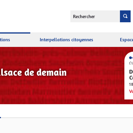
Rechercher
tions
Interpellations citoyennes
Espace
ÉT
Alsace de demain
D
C
1
V