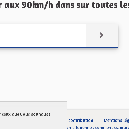
 aux 90km/h dans sur toutes les
ur ceux que vous souhaitez
ection des Données
Charte de contribution
Mentions lé
CGU
Droit d’interpellation citoyenne : comment ça mar