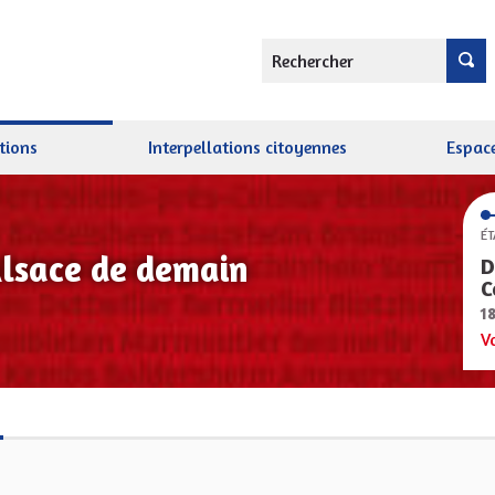
Rechercher
tions
Interpellations citoyennes
Espace
ÉT
Alsace de demain
D
C
1
V