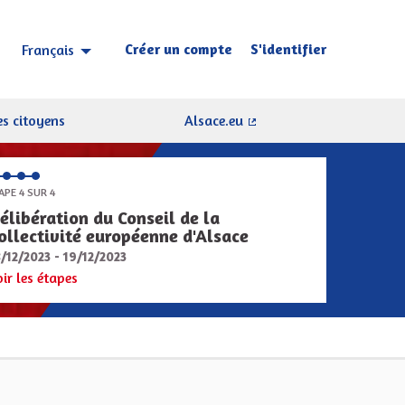
Créer un compte
S'identifier
Français
Choisir la langue
Sprache wählen
s citoyens
Alsace.eu
(Lien externe)
APE 4 SUR 4
élibération du Conseil de la
ollectivité européenne d'Alsace
8/12/2023 - 19/12/2023
oir les étapes