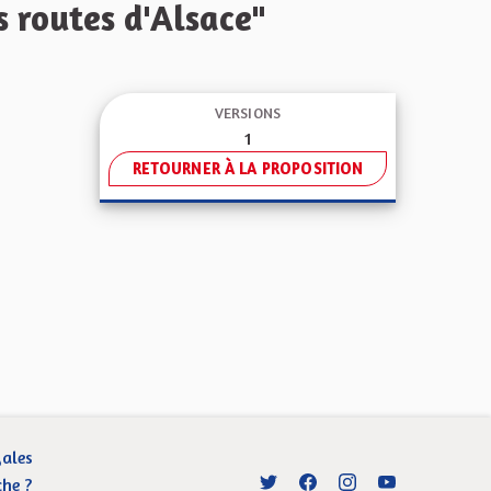
 routes d'Alsace"
VERSIONS
1
RETOURNER À LA PROPOSITION
gales
che ?
Entre vos mains - Collectivité
Entre vos mains - Collect
Entre vos mains - C
Entre vos main