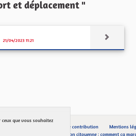
rt et déplacement "
21/04/2023 11:21
ur ceux que vous souhaitez
ection des Données
Charte de contribution
Mentions lé
CGU
Droit d’interpellation citoyenne : comment ça mar