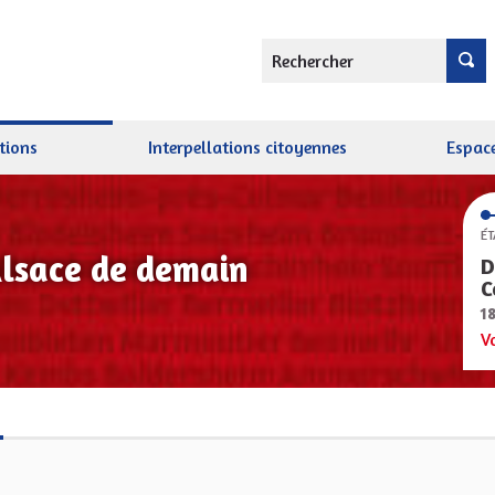
Rechercher
tions
Interpellations citoyennes
Espace
ÉT
Alsace de demain
D
C
1
V