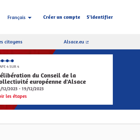
Créer un compte
S'identifier
Français
Choisir la langue
Sprache wählen
s citoyens
Alsace.eu
(Lien externe)
APE 4 SUR 4
élibération du Conseil de la
ollectivité européenne d'Alsace
8/12/2023 - 19/12/2023
oir les étapes