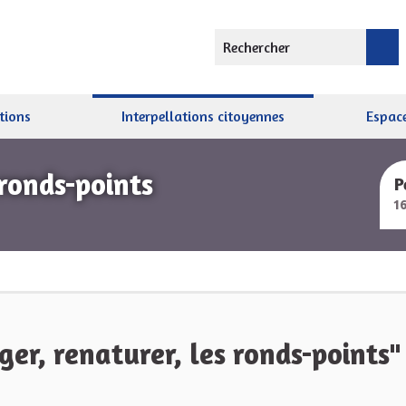
Rechercher
tions
Interpellations citoyennes
Espace
ronds-points
P
1
r, renaturer, les ronds-points"