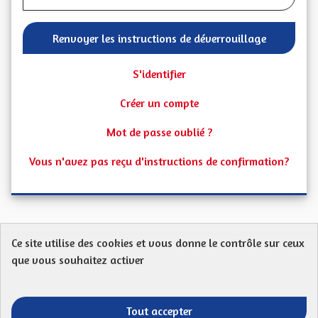
Renvoyer les instructions de déverrouillage
S'identifier
Créer un compte
Mot de passe oublié ?
Vous n'avez pas reçu d'instructions de confirmation?
Ce site utilise des cookies et vous donne le contrôle sur ceux
Protection des Données
Charte de contribution
que vous souhaitez activer
Mentions légales
FAQ
CGU
Droit d’interpellation citoyenne : comment ça marche ?
Télécharger les fichiers Open Data
Tout accepter