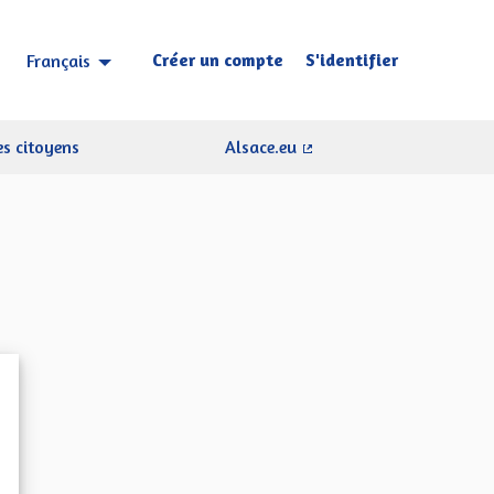
Créer un compte
S'identifier
Français
Choisir la langue
Sprache wählen
s citoyens
Alsace.eu
(Lien externe)