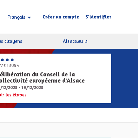
Créer un compte
S'identifier
Français
Choisir la langue
Sprache wählen
s citoyens
Alsace.eu
(Lien externe)
APE 4 SUR 4
élibération du Conseil de la
ollectivité européenne d'Alsace
8/12/2023 - 19/12/2023
oir les étapes