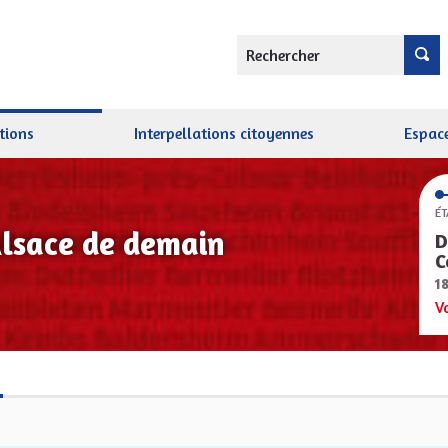
Rechercher
tions
Interpellations citoyennes
Espace
ÉT
Alsace de demain
D
C
1
V