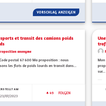
VORSCHLAG ANZEIGEN
APPRENTISSAGE D
sports et transit des camions poids
Une
rds
traf
Proposition anonyme
Code postal 67 600 Ma proposition : nous
Mon 
sons les flots de poids lourds en transit dans...
propo
sur...
bnisse nach Kategorie filtern:
Erge
ERSTELLT AM
49
49 FOLLOWER
FOLGEN
23/07/2023
TRANSPORTS ET TRANSIT DES