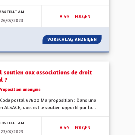
bnisse nach Kategorie filtern:
ERSTELLT AM
49
49 FOLLOWER
FOLGEN
26/07/2023
MÉDECINS DOMAINE MÉDICAL
SON HISTOIREZZZZZZZ
VORSCHLAG ANZEIGEN
MÉDECINS DOMAI
l soutien aux associations de droit
l ?
Proposition anonyme
Code postal 67600 Ma proposition : Dans une
n ALSACE, quel est le soutien apporté par la...
ERSTELLT AM
49
49 FOLLOWER
FOLGEN
23/07/2023
N
QUEL SOUTIEN AUX ASSOCIAT