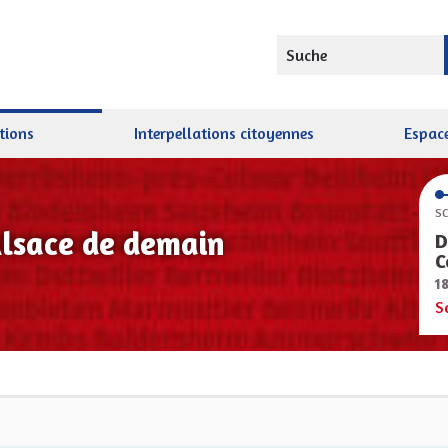
Suche
tions
Interpellations citoyennes
Espace
SC
Alsace de demain
D
C
1
S