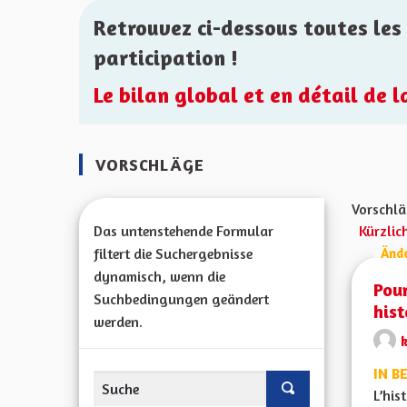
Retrouvez ci-dessous toutes les 
participation !
Le bilan global et en détail de 
VORSCHLÄGE
Vorschlä
Das untenstehende Formular
Kürzlic
filtert die Suchergebnisse
Änd
dynamisch, wenn die
Pour
Suchbedingungen geändert
hist
werden.
IN 
L’his