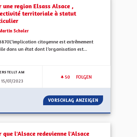
r une region Elsass Alsace ,
ectivité territoriale à statut
iculier
Martin Scholer
8870L'implication citoyenne est extrêmement
cile dans un état dont l’organisation est...
bnisse nach Kategorie filtern:
ERSTELLT AM
50
50 FOLLOWER
FOLGEN
15/07/2023
 AVEC UN STATUT PARTICULIER, BILINGUISME ET PAVOISEMENT DU 
POUR UNE REGION ELSASS ALS
GION ALSACE AVEC UN STATUT PARTICULIER, BILINGUISME ET
VORSCHLAG ANZEIGEN
POUR UNE REGION
r que l'Alsace redevienne l'Alsace