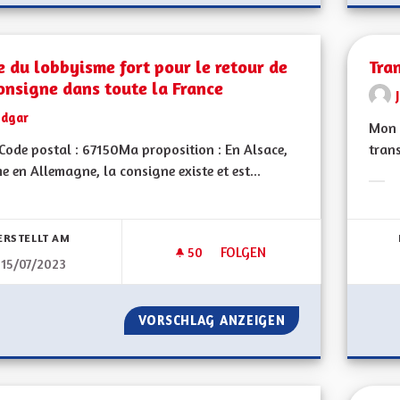
e du lobbyisme fort pour le retour de
Tra
onsigne dans toute la France
Edgar
Mon 
ode postal : 67150Ma proposition : En Alsace,
trans
 en Allemagne, la consigne existe et est...
Erge
bnisse nach Kategorie filtern:
ERSTELLT AM
50
50 FOLLOWER
FOLGEN
15/07/2023
FAIRE DU LOBBYISME FORT PO
VORSCHLAG ANZEIGEN
FAIRE DU LOBBYI