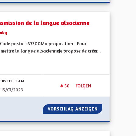
nsmission de la langue alsacienne
Jaky
Code postal :67300Ma proposition : Pour
mettre la langue alsacienneje propose de créer...
bnisse nach Kategorie filtern:
ERSTELLT AM
50
50 FOLLOWER
FOLGEN
15/07/2023
UR LE RETOUR DE LA CONSIGNE DANS TOUTE LA FRANCE
TRANSMISSION DE LA LANGUE
SME FORT POUR LE RETOUR DE LA CONSIGNE DANS TOUTE LA 
VORSCHLAG ANZEIGEN
TRANSMISSION D