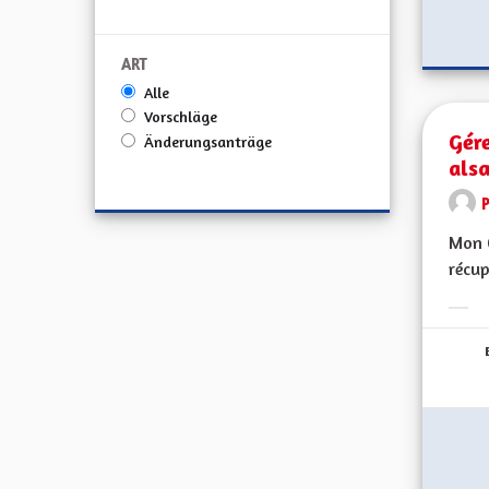
ART
Alle
Vorschläge
Gére
Änderungsanträge
als
Mon C
récup
Erge