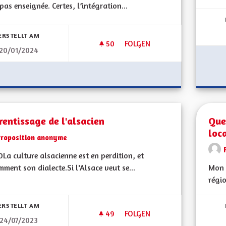
 pas enseignée. Certes, l’intégration...
Erge
ERSTELLT AM
50
50 FOLLOWER
FOLGEN
20/01/2024
POUR UNE ALSACE RICHE DE 
entissage de l'alsacien
Que
loca
Proposition anonyme
La culture alsacienne est en perdition, et
ment son dialecte.Si l'Alsace veut se...
Mon 
régio
bnisse nach Kategorie filtern:
ERSTELLT AM
49
49 FOLLOWER
FOLGEN
24/07/2023
APPRENTISSAGE DE L'ALSACIE