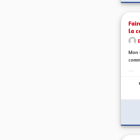
Fair
la c
Mon C
comme
Erge