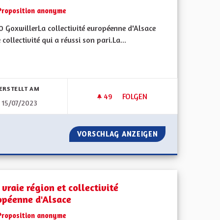
Proposition anonyme
0 GoxwillerLa collectivité européenne d'Alsace
 collectivité qui a réussi son pari.La...
ERSTELLT AM
49
49 FOLLOWER
FOLGEN
15/07/2023
CTION LOCAL ET TRANSFROTALIÈRE
POUR QUE L'ALSACE REDEVIEN
O DE PRODUCTION LOCAL ET TRANSFROTALIÈRE
VORSCHLAG ANZEIGEN
POUR QUE L'ALSA
vraie région et collectivité
opéenne d'Alsace
Proposition anonyme