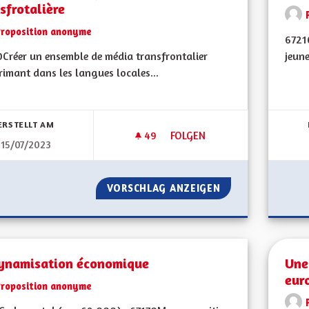
sfrotalière
Proposition anonyme
6721
Créer un ensemble de média transfrontalier
jeune
rimant dans les langues locales...
bnisse nach Kategorie filtern:
ERSTELLT AM
49
49 FOLLOWER
FOLGEN
15/07/2023
CHAINE ET STUDIO DE PRODU
VORSCHLAG ANZEIGEN
CHAINE ET STUDI
ynamisation économique
Une 
eur
Proposition anonyme