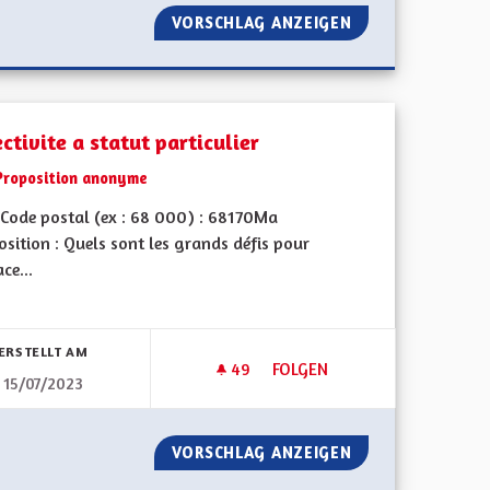
TRANSIT DES CAMIONS POIDS LOURDS
VORSCHLAG ANZEIGEN
UNE ECOTAXE SUR
ctivite a statut particulier
Proposition anonyme
Code postal (ex : 68 000) : 68170Ma
sition : Quels sont les grands défis pour
ace...
ERSTELLT AM
49
49 FOLLOWER
FOLGEN
15/07/2023
CHELLE ALSACIENNE
COLECTIVITE A STATUT PARTIC
EMENT À L'ÉCHELLE ALSACIENNE
VORSCHLAG ANZEIGEN
COLECTIVITE A S