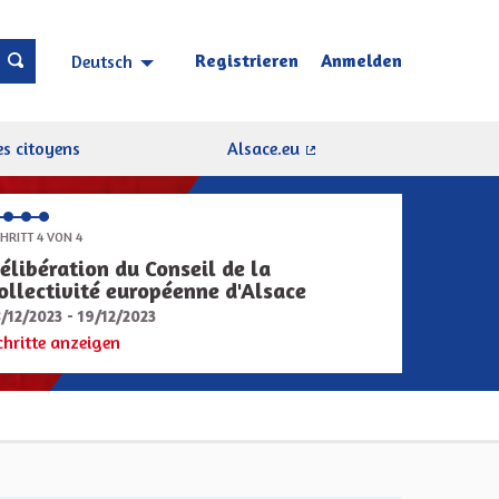
Registrieren
Anmelden
Deutsch
Choisir la langue
Sprache wählen
s citoyens
Alsace.eu
(Externer Link)
HRITT 4 VON 4
élibération du Conseil de la
ollectivité européenne d'Alsace
8/12/2023 - 19/12/2023
chritte anzeigen