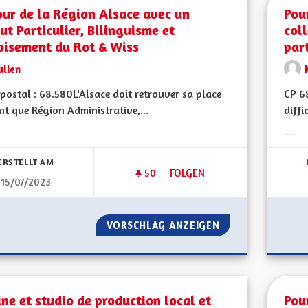
ur de la Région Alsace avec un
Pou
ut Particulier, Bilinguisme et
coll
oisement du Rot & Wiss
part
ulien
postal : 68.580L'Alsace doit retrouver sa place
CP 6
nt que Région Administrative,...
diffi
bnisse nach Kategorie filtern:
Erge
ERSTELLT AM
50
50 FOLLOWER
FOLGEN
15/07/2023
RETOUR DE LA RÉGION ALSACE
VORSCHLAG ANZEIGEN
RETOUR DE LA RÉ
ne et studio de production local et
Pou