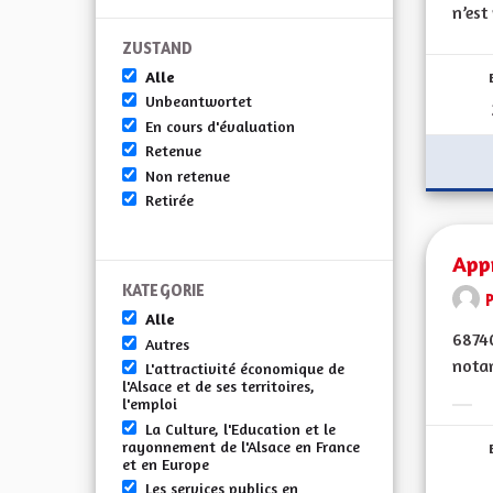
n’est
ZUSTAND
Alle
Unbeantwortet
En cours d'évaluation
Retenue
Non retenue
Retirée
Appr
KATEGORIE
Alle
68740
Autres
notam
L'attractivité économique de
l'Alsace et de ses territoires,
l'emploi
Erge
La Culture, l'Education et le
rayonnement de l'Alsace en France
et en Europe
Les services publics en