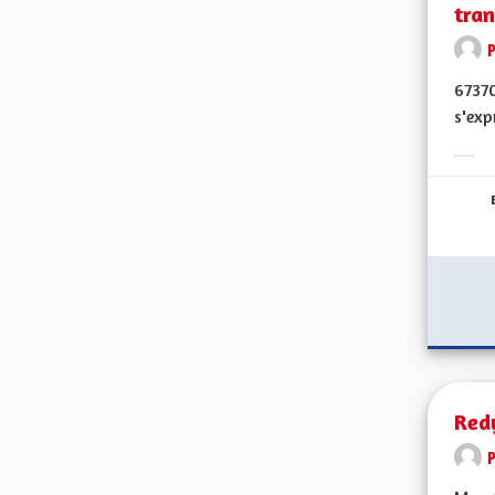
tran
67370
s'exp
Erge
Red