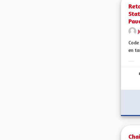
Reto
Stat
Pav
J
Code 
en ta
Erge
Chai