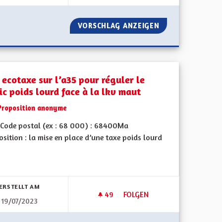
E L'ALSACIEN
VORSCHLAG ANZEIGEN
QUEL SOUTIEN A
 ecotaxe sur l’a35 pour réguler le
ic poids lourd face à la lkv maut
Proposition anonyme
Code postal (ex : 68 000) : 68400Ma
sition : la mise en place d’une taxe poids lourd
bnisse nach Kategorie filtern:
ERSTELLT AM
49
49 FOLLOWER
FOLGEN
19/07/2023
 CAMIONS POIDS LOURDS
UNE ECOTAXE SUR L’A35 POUR