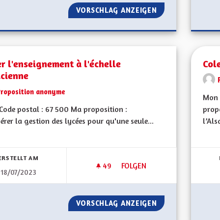
VORSCHLAG ANZEIGEN
TRANSPORTS ET 
r l'enseignement à l'échelle
Cole
acienne
Proposition anonyme
Mon 
ode postal : 67 500 Ma proposition :
propo
érer la gestion des lycées pour qu'une seule...
l’Als
bnisse nach Kategorie filtern:
ERSTELLT AM
49
49 FOLLOWER
FOLGEN
18/07/2023
GÉRER L'ENSEIGNEMENT À L'É
VORSCHLAG ANZEIGEN
GÉRER L'ENSEIGN