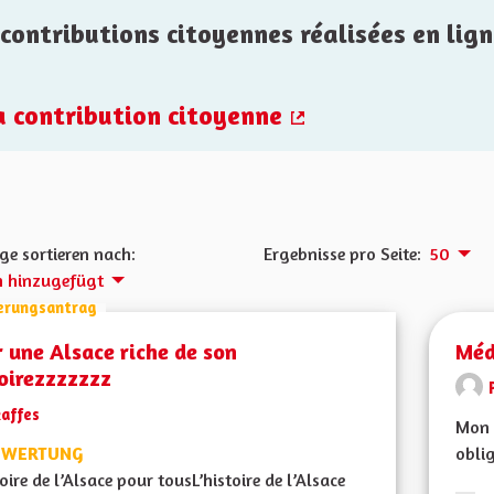
contributions citoyennes réalisées en lign
la contribution citoyenne
(Externer Link)
ge sortieren nach:
Ergebnisse pro Seite:
50
h hinzugefügt
erungsantrag
 une Alsace riche de son
Méd
oirezzzzzzz
kaffes
Mon 
BEWERTUNG
oblig
toire de l’Alsace pour tousL’histoire de l’Alsace