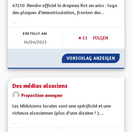
67210 :Rendre officiel le drapeau Rot un wiss : logo
des plaques d'immatriculation, fronton des...
Ergebnisse nach Kategorie filtern:
ERSTELLT AM
53
53 FOLLOWER
FOLGEN
14/04/2023
DRAPEAU ALSACIEN
VORSCHLAG ANZEIGEN
DRAPEA
Des médias alsaciens
Proposition anonyme
Les télévisions locales sont une spécificité et une
richesse alsaciennes (plus d'une dizaine ! )....
Ergebnisse nach Kategorie filtern: