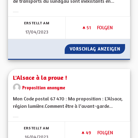
de transports du sundgau sont inexistants en...
Ergebnisse nach Kategorie filtern:
ERSTELLT AM
51
51 FOLLOWER
FOLGEN
17/04/2023
RÉSEAUX CYCLABLE
VORSCHLAG ANZEIGEN
RÉSEAU
L'Alsace à la proue !
Proposition anonyme
Mon Code postal 67 470 : Ma proposition : L'Alsace,
région lumière.Comment être à l'avant-garde...
Ergebnisse nach Kategorie filtern:
ERSTELLT AM
49
49 FOLLOWER
FOLGEN
16/04/2023
L'ALSACE À LA PROU