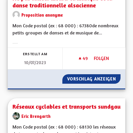
danse traditionnelle alsacienne
Proposition anonyme
Mon Code postal (ex : 68 000) : 67380de nombreux
petits groupes de danses et de musique de...
Ergebnisse nach Kategorie filtern:
ERSTELLT AM
49
49 FOLLOWER
FOLGEN
10/07/2023
NE PAS LAISSER MO
VORSCHLAG ANZEIGEN
NE PAS
Réseaux cyclables et transports sundgau
Eric Brengarth
Mon Code postal (ex : 68 000) : 68130 les réseaux