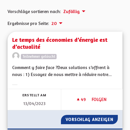
Vorschläge sortieren nach:
Zufällig
Ergebnisse pro Seite:
20
Le temps des économies d’énergie est
d’actualité
Teilnehmer gelöscht
Comment y faire face ?Deux solutions s’offrent à
nous : 1) Essayez de nous mettre à réduire notre...
Ergebnisse nach Kategorie filtern:
ERSTELLT AM
49
49 FOLLOWER
FOLGEN
13/04/2023
LE TEMPS DES ÉCON
VORSCHLAG ANZEIGEN
LE TEM