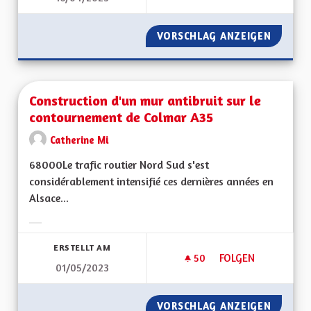
VORSCHLAG ANZEIGEN
L'ALSAC
Construction d'un mur antibruit sur le
contournement de Colmar A35
Catherine Mi
68000Le trafic routier Nord Sud s'est
considérablement intensifié ces dernières années en
Alsace...
Ergebnisse nach Kategorie filtern:
ERSTELLT AM
50
50 FOLLOWER
FOLGEN
01/05/2023
CONSTRUCTION D'U
VORSCHLAG ANZEIGEN
CONSTR