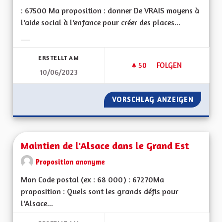
: 67500 Ma proposition : donner De VRAIS moyens à
l’aide social à l’enfance pour créer des places...
Ergebnisse nach Kategorie filtern:
ERSTELLT AM
50
50 FOLLOWER
FOLGEN
10/06/2023
DES MOYENS POUR 
VORSCHLAG ANZEIGEN
DES MO
Maintien de l'Alsace dans le Grand Est
Proposition anonyme
Mon Code postal (ex : 68 000) : 67270Ma
proposition : Quels sont les grands défis pour
l’Alsace...