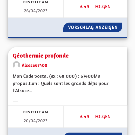
ERSTELLT AM
49
49 FOLLOWER
FOLGEN
26/04/2023
DES MÉDIAS ALSACI
VORSCHLAG ANZEIGEN
DES MÉ
Géothermie profonde
Alsace67400
Mon Code postal (ex : 68 000) : 67400Ma
proposition : Quels sont les grands défis pour
l’Alsace...
Ergebnisse nach Kategorie filtern:
ERSTELLT AM
49
49 FOLLOWER
FOLGEN
20/04/2023
GÉOTHERMIE PROF