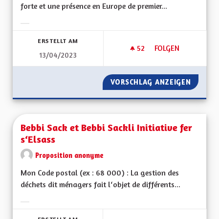
forte et une présence en Europe de premier...
Ergebnisse nach Kategorie filtern:
ERSTELLT AM
52
52 FOLLOWER
FOLGEN
13/04/2023
UNE RÉGION PRÉSE
VORSCHLAG ANZEIGEN
UNE RÉ
Bebbi Sack et Bebbi Sackli Initiative fer
s‘Elsass
Proposition anonyme
Mon Code postal (ex : 68 000) : La gestion des
déchets dit ménagers fait l‘objet de différents...
Ergebnisse nach Kategorie filtern: