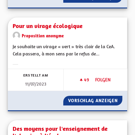
Pour un virage écologique
Proposition anonyme
Je souhaite un virage « vert » très clair de la CeA.
Cela passera, à mon sens par le refus de...
Ergebnisse nach Kategorie filtern:
ERSTELLT AM
49
49 FOLLOWER
FOLGEN
11/07/2023
POUR UN VIRAGE É
VORSCHLAG ANZEIGEN
POUR U
Des moyens pour l'enseignement de