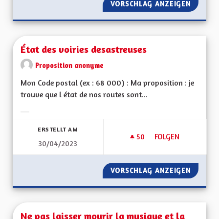
VORSCHLAG ANZEIGEN
GÉOTHE
État des voiries desastreuses
Proposition anonyme
Mon Code postal (ex : 68 000) : Ma proposition : je
trouve que l état de nos routes sont...
Ergebnisse nach Kategorie filtern:
ERSTELLT AM
50
50 FOLLOWER
FOLGEN
30/04/2023
ÉTAT DES VOIRIES 
VORSCHLAG ANZEIGEN
ÉTAT D
Ne pas laisser mourir la musique et la