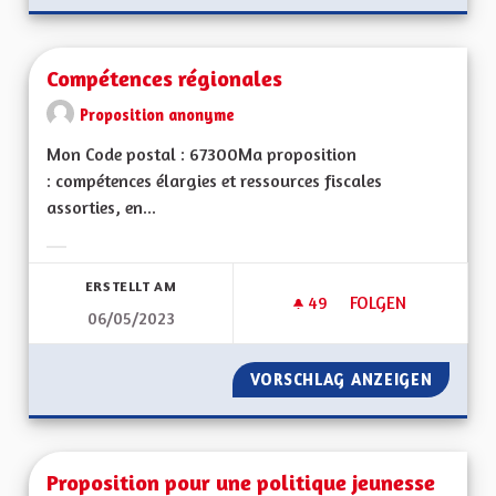
Compétences régionales
Proposition anonyme
Mon Code postal : 67300Ma proposition
: compétences élargies et ressources fiscales
assorties, en...
Ergebnisse nach Kategorie filtern:
ERSTELLT AM
49
49 FOLLOWER
FOLGEN
06/05/2023
COMPÉTENCES RÉG
VORSCHLAG ANZEIGEN
COMPÉT
Proposition pour une politique jeunesse