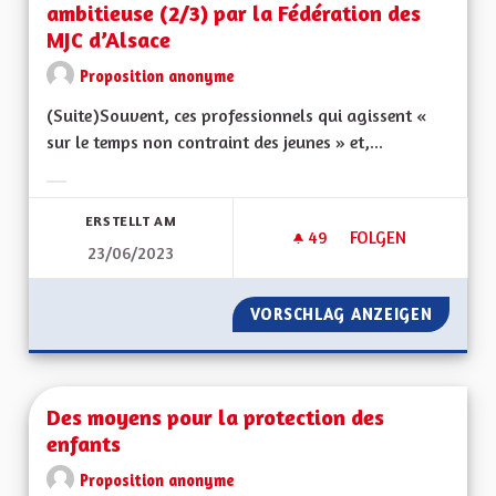
ambitieuse (2/3) par la Fédération des
MJC d’Alsace
Proposition anonyme
(Suite)Souvent, ces professionnels qui agissent «
sur le temps non contraint des jeunes » et,...
Ergebnisse nach Kategorie filtern:
ERSTELLT AM
49
49 FOLLOWER
FOLGEN
23/06/2023
PROPOSITION POUR 
VORSCHLAG ANZEIGEN
PROPOS
Des moyens pour la protection des
enfants
Proposition anonyme