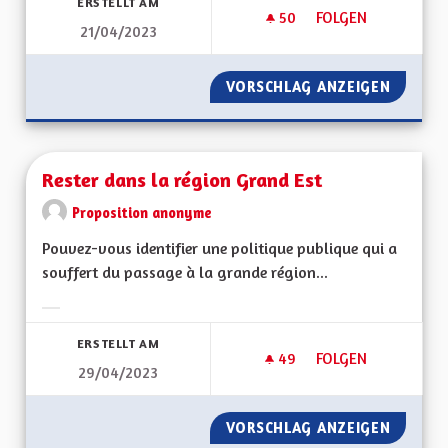
ERSTELLT AM
50
50 FOLLOWER
FOLGEN
21/04/2023
MAINTIEN DE L'ALS
VORSCHLAG ANZEIGEN
MAINTI
Rester dans la région Grand Est
Proposition anonyme
Pouvez-vous identifier une politique publique qui a
souffert du passage à la grande région...
Ergebnisse nach Kategorie filtern:
ERSTELLT AM
49
49 FOLLOWER
FOLGEN
29/04/2023
RESTER DANS LA R
VORSCHLAG ANZEIGEN
RESTER