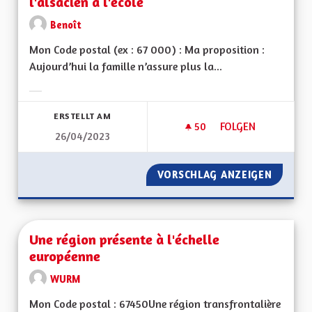
l'alsacien à l'école
Benoît
Mon Code postal (ex : 67 000) : Ma proposition :
Aujourd’hui la famille n’assure plus la...
Ergebnisse nach Kategorie filtern:
ERSTELLT AM
50
50 FOLLOWER
FOLGEN
26/04/2023
DES MOYENS POUR L
VORSCHLAG ANZEIGEN
DES MO
Une région présente à l'échelle
européenne
WURM
Mon Code postal : 67450Une région transfrontalière