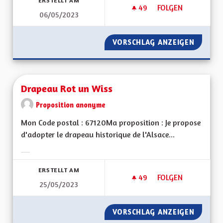
ERSTELLT AM
49
49 FOLLOWER
FOLGEN
06/05/2023
BEBBI SACK ET BEBBI
VORSCHLAG ANZEIGEN
BEBBI S
Drapeau Rot un Wiss
Proposition anonyme
Mon Code postal : 67120Ma proposition : Je propose
d'adopter le drapeau historique de l'Alsace...
Ergebnisse nach Kategorie filtern:
ERSTELLT AM
49
49 FOLLOWER
FOLGEN
25/05/2023
DRAPEAU ROT UN W
VORSCHLAG ANZEIGEN
DRAPEA