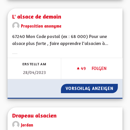
L' alsace de demain
Proposition anonyme
67240 Mon Code postal (ex : 68 000) Pour une
alsace plus forte , faire apprendre l'alsacien à...
Ergebnisse nach Kategorie filtern:
ERSTELLT AM
49
49 FOLLOWER
FOLGEN
28/04/2023
L' ALSACE DE DEMA
VORSCHLAG ANZEIGEN
L' ALSA
Drapeau alsacien
Jordan