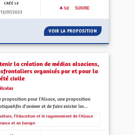
CRÉÉ LE
50
50 ABONNÉS
SUIVRE
13/07/2023
DROIT À L'HYGIÈNE MENSTRU
TIER
VOIR LA PROPOSITION
DROIT À L'HYGI
tenir la création de médias alsaciens,
nsfrontaliers organisés par et pour la
été civile
Nicolas
 proposition pour l'Alsace, une proposition
tiqueAfin d'animer et de faire exister les...
rer les résultats de la catégorie : La Culture, l'Education et le rayonne
ulture, l'Education et le rayonnement de l'Alsace
rance et en Europe