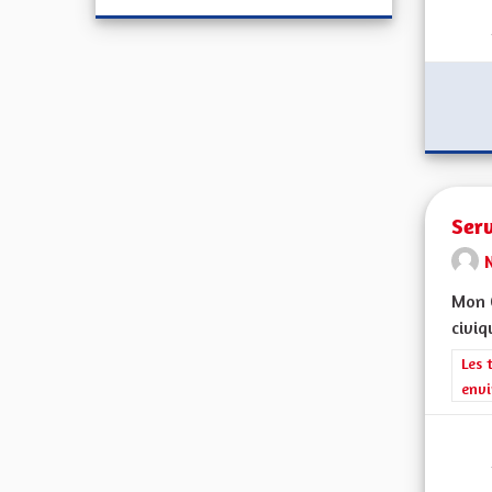
Serv
Mon C
civiq
Filt
Les 
envi