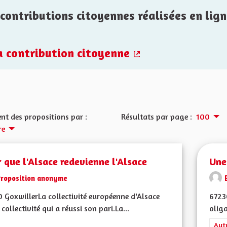
contributions citoyennes réalisées en lign
la contribution citoyenne
(Lien externe)
nt des propositions par :
Résultats par page :
100
re
 que l'Alsace redevienne l'Alsace
Une
Proposition anonyme
 GoxwillerLa collectivité européenne d'Alsace
6723
 collectivité qui a réussi son pari.La...
oliga
Filt
Aut