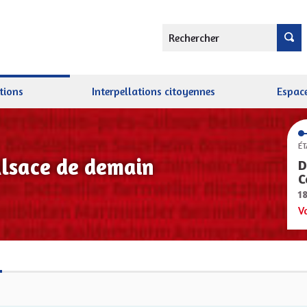
Rechercher
tions
Interpellations citoyennes
Espace
ÉT
Alsace de demain
D
C
1
V