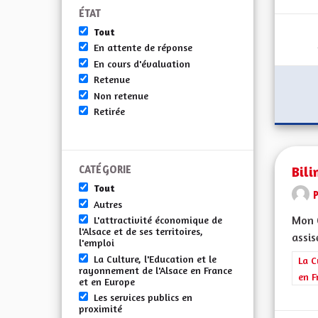
ÉTAT
Tout
En attente de réponse
En cours d'évaluation
Retenue
Non retenue
Retirée
Bili
CATÉGORIE
Tout
Autres
Mon C
L'attractivité économique de
l'Alsace et de ses territoires,
assis
l'emploi
La Culture, l'Education et le
Filt
La C
rayonnement de l'Alsace en France
en F
et en Europe
Les services publics en
proximité