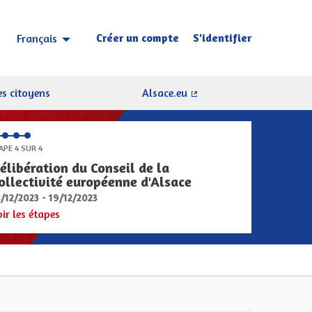
Créer un compte
S'identifier
Français
Choisir la langue
Sprache wählen
s citoyens
Alsace.eu
(Lien externe)
APE 4 SUR 4
élibération du Conseil de la
ollectivité européenne d'Alsace
8/12/2023 - 19/12/2023
oir les étapes