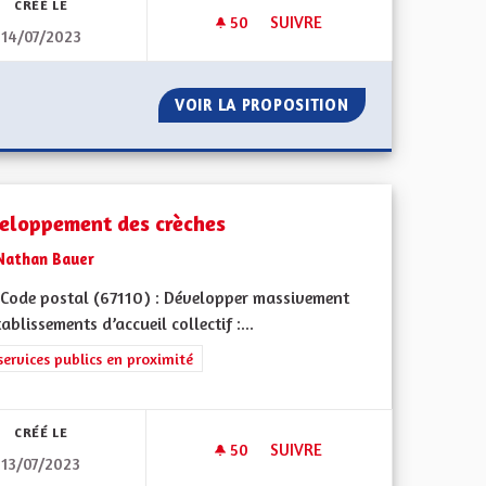
CRÉÉ LE
50
50 ABONNÉS
SUIVRE
14/07/2023
ET DIVERSIFIÉE
SOUTENIR LA CRÉATION DE MÉ
 ENRACINÉE ET DIVERSIFIÉE
VOIR LA PROPOSITION
SOUTENIR LA CRÉ
eloppement des crèches
Nathan Bauer
Code postal (67110) : Développer massivement
́tablissements d’accueil collectif :...
iques, environnementales et climatiques
rer les résultats de la catégorie : Les services publics en proximité
services publics en proximité
CRÉÉ LE
50
50 ABONNÉS
SUIVRE
13/07/2023
ONNEMENT
DÉVELOPPEMENT DES CRÈCHE