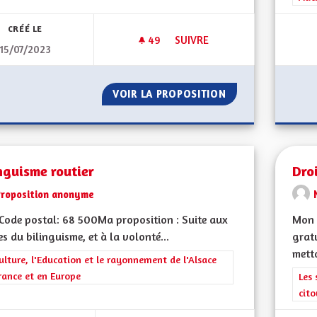
CRÉÉ LE
49
49 ABONNÉS
SUIVRE
15/07/2023
POUR QUE L'ALSACE REDEVIEN
VOIR LA PROPOSITION
POUR QUE L'ALSA
nguisme routier
Dro
Proposition anonyme
ode postal: 68 500Ma proposition : Suite aux
Mon 
es du bilinguisme, et à la volonté...
gratu
metta
rer les résultats de la catégorie : La Culture, l'Education et le rayonne
ulture, l'Education et le rayonnement de l'Alsace
rance et en Europe
Filt
Les 
cit