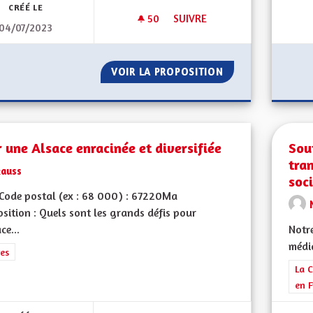
CRÉÉ LE
50
50 ABONNÉS
SUIVRE
04/07/2023
BILINGUISME ROUTIER
VOIR LA PROPOSITION
BILINGUISME ROU
 une Alsace enracinée et diversifiée
Sou
tra
kauss
soci
Code postal (ex : 68 000) : 67220Ma
sition : Quels sont les grands défis pour
ce...
Notre
média
rer les résultats de la catégorie : Autres
es
Filt
La C
en F