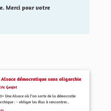
e. Merci pour votre
 Alsace démocratique sans oligarchie
Eric Goujot
0+ Une Alsace où l'on sorte de la démocratie
rchique : - obliger les élus à rencontrer...
rer les résultats de la catégorie : Autres
res