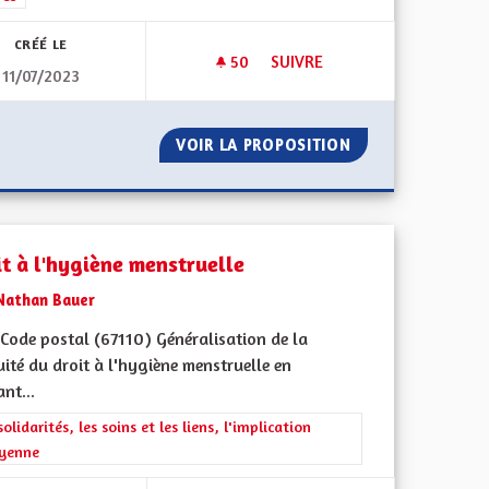
CRÉÉ LE
50
50 ABONNÉS
SUIVRE
11/07/2023
NE L'ALSACE
UNE ALSACE DÉMOCRATIQUE 
CE REDEVIENNE L'ALSACE
VOIR LA PROPOSITION
UNE ALSACE DÉM
it à l'hygiène menstruelle
Nathan Bauer
Code postal (67110) Généralisation de la
ité du droit à l'hygiène menstruelle en
nt...
ment de l'Alsace en France et en Europe
rer les résultats de la catégorie : Les solidarités, les soins et les liens, 
solidarités, les soins et les liens, l'implication
oyenne