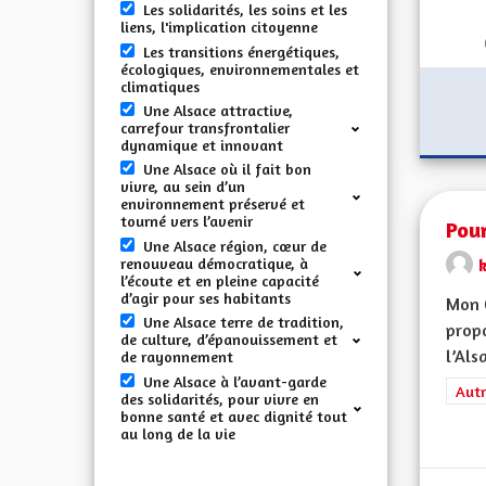
Les solidarités, les soins et les
liens, l'implication citoyenne
Les transitions énergétiques,
écologiques, environnementales et
climatiques
Une Alsace attractive,
carrefour transfrontalier
dynamique et innovant
Une Alsace où il fait bon
vivre, au sein d’un
environnement préservé et
tourné vers l’avenir
Pour
Une Alsace région, cœur de
renouveau démocratique, à
l’écoute et en pleine capacité
d’agir pour ses habitants
Mon 
Une Alsace terre de tradition,
propo
de culture, d’épanouissement et
l’Alsa
de rayonnement
Une Alsace à l’avant-garde
Filt
Autr
des solidarités, pour vivre en
bonne santé et avec dignité tout
au long de la vie