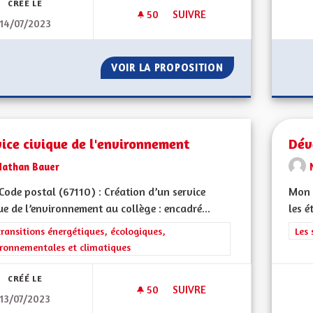
CRÉÉ LE
50
50 ABONNÉS
SUIVRE
14/07/2023
POUR UNE ALSACE ENRACINÉE 
VOIR LA PROPOSITION
POUR UNE ALSACE
ice civique de l'environnement
Dév
Nathan Bauer
ode postal (67110) : Création d’un service
Mon 
ue de l’environnement au collège : encadré...
les e
rer les résultats de la catégorie : Les transitions énergétiques, écolog
transitions énergétiques, écologiques,
Filt
Les 
ronnementales et climatiques
CRÉÉ LE
50
50 ABONNÉS
SUIVRE
13/07/2023
SERVICE CIVIQUE DE L'ENVIR