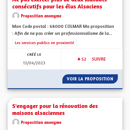
consécutifs pour les élus Alsaciens
Proposition anonyme
Mon Code postal : 68000 COLMAR Ma proposition
: Afin de ne pas créer un professionnalisme de la...
Filtrer les résultats de la catégorie : Les services publics en pro
Les services publics en proximité
CRÉÉ LE
52
52 ABONNÉS
SUIVRE
13/04/2023
NE PAS EXERCER PL
VOIR LA PROPOSITION
NE PAS
S'engager pour la rénovation des
maisons alsaciennes
Proposition anonyme