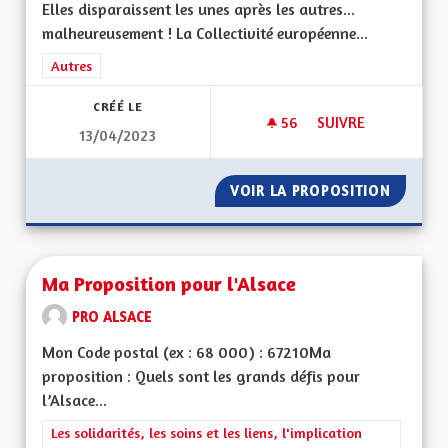
Elles disparaissent les unes après les autres...
malheureusement ! La Collectivité européenne...
Filtrer les résultats de la catégorie : Autres
Autres
CRÉÉ LE
56
56 ABONNÉS
SUIVRE
13/04/2023
S'ENGAGER POUR L
VOIR LA PROPOSITION
S'ENGA
Ma Proposition pour l'Alsace
PRO ALSACE
Mon Code postal (ex : 68 000) : 67210Ma
proposition : Quels sont les grands défis pour
l’Alsace...
Filtrer les résultats de la catégorie : Les solidarités, les soins e
Les solidarités, les soins et les liens, l'implication