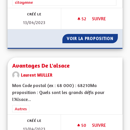
citoyenne
CRÉÉ LE
52
52 ABONNÉS
SUIVRE
13/04/2023
MA PROPOSITION P
VOIR LA PROPOSITION
MA PRO
Avantages De L'alsace
Laurent MULLER
Mon Code postal (ex : 68 000) : 68210Ma
proposition : Quels sont les grands défis pour
l’Alsace...
Filtrer les résultats de la catégorie : Autres
Autres
CRÉÉ LE
50
50 ABONNÉS
SUIVRE
13/04/2023
AVANTAGES DE L'AL