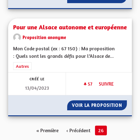
Pour une Alsace autonome et européenne
Proposition anonyme
Mon Code postal (ex : 67 150) : Ma proposition
: Quels sont les grands défis pour l’Alsace de...
Filtrer les résultats de la catégorie : Autres
Autres
CRÉÉ LE
57
57 ABONNÉS
SUIVRE
13/04/2023
POUR UNE ALSACE
VOIR LA PROPOSITION
POUR U
« Première
‹ Précédent
26