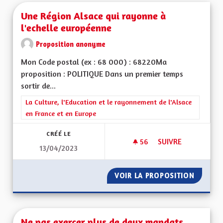
Une Région Alsace qui rayonne à
l'echelle européenne
Proposition anonyme
Mon Code postal (ex : 68 000) : 68220Ma
proposition : POLITIQUE Dans un premier temps
sortir de...
Filtrer les résultats de la catégorie : La Culture, l'Education e
La Culture, l'Education et le rayonnement de l'Alsace
en France et en Europe
CRÉÉ LE
56
56 ABONNÉS
SUIVRE
13/04/2023
UNE RÉGION ALSAC
VOIR LA PROPOSITION
UNE RÉ
Ne pas exercer plus de deux mandats