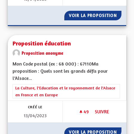
VOIR LA PROPOSITION
AVANTA
Proposition éducation
Proposition anonyme
Mon Code postal (ex : 68 000) : 67110Ma
proposition : Quels sont les grands défis pour
l’Alsace...
Filtrer les résultats de la catégorie : La Culture, l'Education e
La Culture, l'Education et le rayonnement de l'Alsace
en France et en Europe
CRÉÉ LE
49
49 ABONNÉS
SUIVRE
13/04/2023
PROPOSITION ÉDUC
VOIR LA PROPOSITION
PROPOS