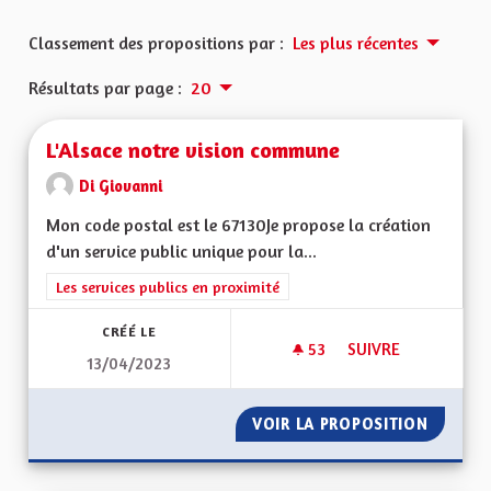
Classement des propositions par :
Les plus récentes
Résultats par page :
20
L'Alsace notre vision commune
Di Giovanni
Mon code postal est le 67130Je propose la création
d'un service public unique pour la...
Filtrer les résultats de la catégorie : Les services publics en pro
Les services publics en proximité
CRÉÉ LE
53
53 ABONNÉS
SUIVRE
13/04/2023
L'ALSACE NOTRE V
VOIR LA PROPOSITION
L'ALSA