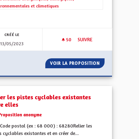
ironnementales et climatiques
iques, environnementales et climatiques
CRÉÉ LE
50
50 ABONNÉS
SUIVRE
13/05/2023
TREPRISES POUR LE CLIMAT ALSACE
ECOLOGIE ET DÉVELOPPEMEN
TION DES ENTREPRISES POUR LE CLIMAT ALSACE
VOIR LA PROPOSITION
ECOLOGIE ET DÉ
er les pistes cyclables existantes
e elles
Proposition anonyme
Code postal (ex : 68 000) : 68280Relier les
s cyclables existantes et en créer de...