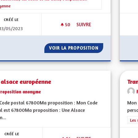
yenne
CRÉÉ LE
50
50 ABONNÉS
SUIVRE
13/05/2023
AMÉLIORER LA PRISE EN CHAR
VOIR LA PROPOSITION
AMÉLIORER LA PR
 alsace européenne
Tra
Proposition anonyme
Code postal 67800Ma proposition : Mon Code
Mon C
l est 67800Ma proposition : Une Alsace
perso
n...
Filt
Les 
CRÉÉ LE