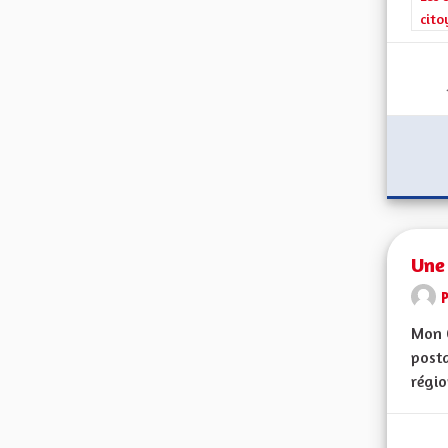
cito
Une
Mon 
posta
régio