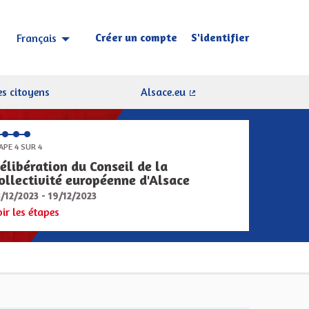
Créer un compte
S'identifier
Français
Choisir la langue
Sprache wählen
s citoyens
Alsace.eu
(Lien externe)
APE 4 SUR 4
élibération du Conseil de la
ollectivité européenne d'Alsace
8/12/2023 - 19/12/2023
oir les étapes