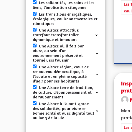
Les solidarités, les soins et les
Filt
Les 
liens, l'implication citoyenne
envi
Les transitions énergétiques,
écologiques, environnementales et
climatiques
Une Alsace attractive,
carrefour transfrontalier
dynamique et innovant
Une Alsace où il fait bon
vivre, au sein d’un
environnement préservé et
tourné vers l’avenir
Une Alsace région, cœur de
renouveau démocratique, à
l’écoute et en pleine capacité
d’agir pour ses habitants
Insp
Une Alsace terre de tradition,
prat
de culture, d’épanouissement et
de rayonnement
Une Alsace à l’avant-garde
des solidarités, pour vivre en
Mon C
bonne santé et avec dignité tout
prati
au long de la vie
Filt
Les 