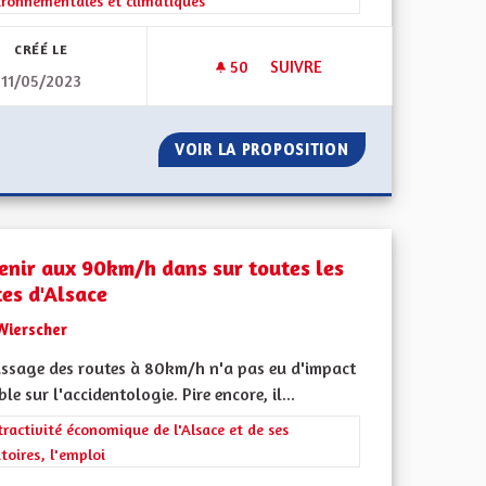
ironnementales et climatiques
CRÉÉ LE
50
50 ABONNÉS
SUIVRE
11/05/2023
IR POUR CHAQUE VILLAGE D'ALSACE, 365 JOURS PAR AN
CRÉER UNE CONVENTION CITO
MATIN ET SOIR POUR CHAQUE VILLAGE D'ALSACE, 365 JOURS P
VOIR LA PROPOSITION
CRÉER UNE CONV
enir aux 90km/h dans sur toutes les
tes d'Alsace
Wierscher
assage des routes à 80km/h n'a pas eu d'impact
le sur l'accidentologie. Pire encore, il...
rer les résultats de la catégorie : L'attractivité économique de l'Alsace e
tractivité économique de l'Alsace et de ses
itoires, l'emploi
l'implication citoyenne