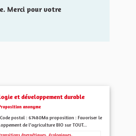
e. Merci pour votre
logie et développement durable
Proposition anonyme
Code postal : 67480Ma proposition : Favoriser le
oppement de l'agriculture BIO sur TOUT...
rer les résultats de la catégorie : Les transitions énergétiques, écolog
transitions énergétiques, écologiques,