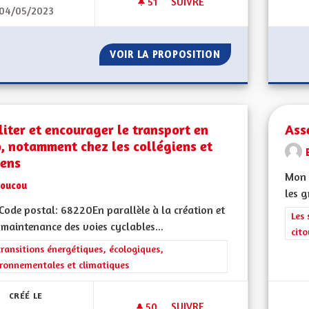
51
51 ABONNÉS
SUIVRE
04/05/2023
UNE ALSACE EUROPÉENNE
VOIR LA PROPOSITION
UNE ALSACE EUR
liter et encourager le transport en
Ass
, notamment chez les collégiens et
éens
Mon 
coucou
les g
ode postal: 68220En parallèle à la création et
Filt
Les 
 maintenance des voies cyclables...
cit
rer les résultats de la catégorie : Les transitions énergétiques, écolog
transitions énergétiques, écologiques,
ronnementales et climatiques
CRÉÉ LE
50
50 ABONNÉS
SUIVRE