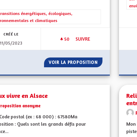
env
rer les résultats de la catégorie : Les transitions énergétiques, écolog
transitions énergétiques, écologiques,
ronnementales et climatiques
CRÉÉ LE
50
50 ABONNÉS
SUIVRE
11/05/2023
CRÉER LA CONVENTION DES EN
VOIR LA PROPOSITION
CRÉER LA CONVEN
x vivre en Alsace
Reli
entr
Proposition anonyme
Code postal (ex : 68 000) : 67580Ma
sition : Quels sont les grands défis pour
Mon 
ce...
piste