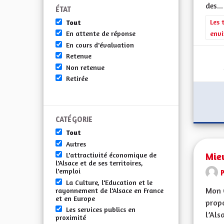
des...
ÉTAT
Filt
Les 
Tout
envi
En attente de réponse
En cours d'évaluation
Retenue
Non retenue
Retirée
CATÉGORIE
Tout
Autres
Mieu
L'attractivité économique de
l'Alsace et de ses territoires,
l'emploi
La Culture, l'Education et le
Mon 
rayonnement de l'Alsace en France
et en Europe
propo
Les services publics en
l’Alsa
proximité