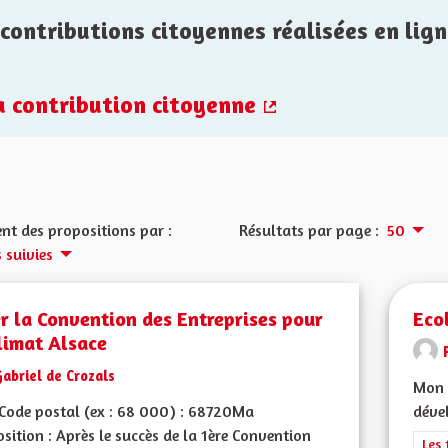
contributions citoyennes réalisées en lign
la contribution citoyenne
(Lien externe)
nt des propositions par :
Résultats par page :
50
 suivies
r la Convention des Entreprises pour
Eco
limat Alsace
abriel de Crozals
Mon 
Code postal (ex : 68 000) : 68720Ma
dével
sition : Après le succès de la 1ère Convention
Filt
Les 