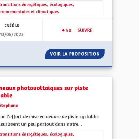
iques, environnementales et climatiques
rer les résultats de la catégorie : Les transitions énergétiques, écolog
transitions énergétiques, écologiques,
ironnementales et climatiques
CRÉÉ LE
50
50 ABONNÉS
SUIVRE
13/05/2023
RELIER LES PISTES CYCLABLES
ALSACE
VOIR LA PROPOSITION
RELIER LES PIST
neaux photovoltaiques sur piste
lable
Stephane
lue l'effort de mise en oeuvre de piste cyclables
leurissent un peu partout dans notre...
l'implication citoyenne
rer les résultats de la catégorie : Les transitions énergétiques, écolog
transitions énergétiques, écologiques,