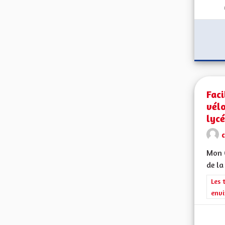
Faci
vélo
lyc
Mon C
de la
Filt
Les 
envi