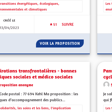
rer les résultats de la catégorie : Les transitions énergétiques, écolog
transitions énergétiques, écologiques,
Filt
Les 
ronnementales et climatiques
env
CRÉÉ LE
51
51 ABONNÉS
SUIVRE
13/04/2023
MIEUX VIVRE EN ALSACE
VOIR LA PROPOSITION
MIEUX VIVRE EN 
irations transfrontalières - bonnes
Pan
iques sociales et médico sociales
cyc
Proposition anonyme
ode postal : 77 694 Kehl Ma proposition : les
Je sa
ques d'accompagnement des publics...
qui f
rer les résultats de la catégorie : Les solidarités, les soins et les liens, 
solidarités, les soins et les liens, l'implication
Filt
Les 