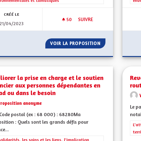
ronnementales et climatiques
env
CRÉÉ LE
50
50 ABONNÉS
SUIVRE
21/04/2023
AU MOINS 1 BUS MATIN ET SO
VOIR LA PROPOSITION
AU MOINS 1 BUS 
iorer la prise en charge et le soutien
Rev
ancier aux personnes dépendantes en
rou
ad ou dans le besoin
Proposition anonyme
Le p
Code postal (ex : 68 000) : 68280Ma
notab
sition : Quels sont les grands défis pour
Filt
L'at
ce...
terr
rer les résultats de la catégorie : Les solidarités, les soins et les liens, 
solidarités, les soins et les liens, l'implication