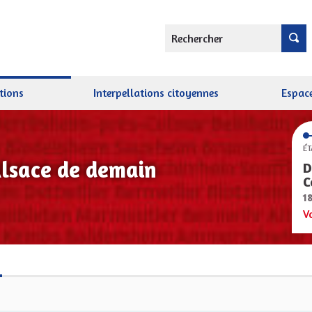
Rechercher
tions
Interpellations citoyennes
Espace
ÉT
Alsace de demain
D
C
1
V