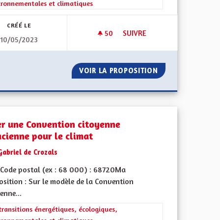
ironnementales et climatiques
CRÉÉ LE
50
50 ABONNÉS
SUIVRE
10/05/2023
ÈRES - BONNES PRATIQUES SOCIALES ET MÉDICO SOCIALES
PANNEAUX PHOTOVOLTAIQUES
ANSFRONTALIÈRES - BONNES PRATIQUES SOCIALES ET MÉDICO
VOIR LA PROPOSITION
PANNEAUX PHOTO
er une Convention citoyenne
acienne pour le climat
Gabriel de Crozals
Code postal (ex : 68 000) : 68720Ma
sition : Sur le modèle de la Convention
enne...
iques, environnementales et climatiques
rer les résultats de la catégorie : Les transitions énergétiques, écolog
transitions énergétiques, écologiques,