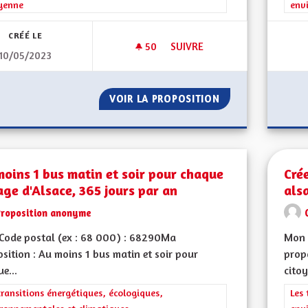
yenne
env
CRÉÉ LE
50
50 ABONNÉS
SUIVRE
10/05/2023
INSPIRATIONS TRANSFRONTALI
VOIR LA PROPOSITION
INSPIRATIONS TR
oins 1 bus matin et soir pour chaque
Cré
age d'Alsace, 365 jours par an
als
Proposition anonyme
Code postal (ex : 68 000) : 68290Ma
Mon 
sition : Au moins 1 bus matin et soir pour
propo
e...
citoy
rer les résultats de la catégorie : Les transitions énergétiques, écolog
transitions énergétiques, écologiques,
Filt
Les 