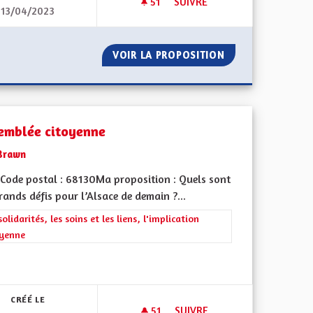
51
51 ABONNÉS
SUIVRE
13/04/2023
TRANSPORT : DÉVELOPPER L
OPÉENNE
VOIR LA PROPOSITION
TRANSPORT : DÉ
emblée citoyenne
Brawn
Code postal : 68130Ma proposition : Quels sont
rands défis pour l’Alsace de demain ?...
rer les résultats de la catégorie : Les solidarités, les soins et les liens, 
solidarités, les soins et les liens, l'implication
oyenne
iques, environnementales et climatiques
CRÉÉ LE
51
51 ABONNÉS
SUIVRE