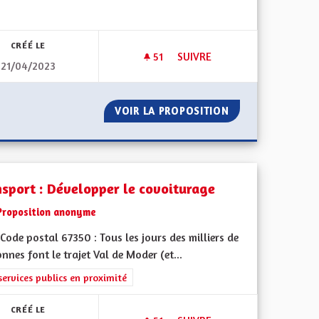
CRÉÉ LE
51
51 ABONNÉS
SUIVRE
21/04/2023
GE ET LE SOUTIEN FINANCIER AUX PERSONNES DÉPENDANTES EN E
REVENIR AUX 90KM/H DANS S
ISE EN CHARGE ET LE SOUTIEN FINANCIER AUX PERSONNES D
VOIR LA PROPOSITION
REVENIR AUX 90
nsport : Développer le covoiturage
Proposition anonyme
ode postal 67350 : Tous les jours des milliers de
nnes font le trajet Val de Moder (et...
rer les résultats de la catégorie : Les services publics en proximité
services publics en proximité
CRÉÉ LE