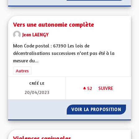
Vers une autonomie complète
Jean LAENGY
Mon Code postal : 67390 Les lois de
décentralisations successives n'ont pas été à la
mesure du...
Filtrer les résultats de la catégorie : Autres
Autres
CRÉÉ LE
52
52 ABONNÉS
SUIVRE
20/04/2023
VERS UNE AUTONO
VOIR LA PROPOSITION
VERS U
Violences conjugales