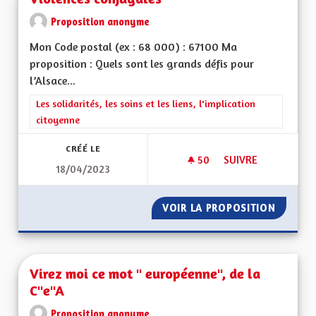
Proposition anonyme
Mon Code postal (ex : 68 000) : 67100 Ma
proposition : Quels sont les grands défis pour
l’Alsace...
Filtrer les résultats de la catégorie : Les solidarités, les soins e
Les solidarités, les soins et les liens, l'implication
citoyenne
CRÉÉ LE
50
50 ABONNÉS
SUIVRE
18/04/2023
VIOLENCES CONJUG
VOIR LA PROPOSITION
VIOLEN
Virez moi ce mot " européenne", de la
C"e"A
Proposition anonyme