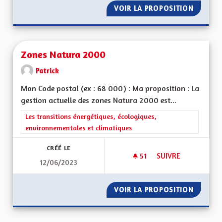
VOIR LA PROPOSITION
ZONE À
Zones Natura 2000
Patrick
Mon Code postal (ex : 68 000) : Ma proposition : La
gestion actuelle des zones Natura 2000 est...
Filtrer les résultats de la catégorie : Les transitions énergéti
Les transitions énergétiques, écologiques,
environnementales et climatiques
CRÉÉ LE
51
51 ABONNÉS
SUIVRE
12/06/2023
ZONES NATURA 20
VOIR LA PROPOSITION
ZONES 