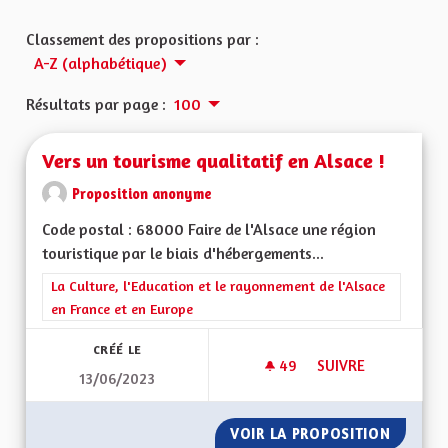
Classement des propositions par :
A-Z (alphabétique)
Résultats par page :
100
Vers un tourisme qualitatif en Alsace !
Proposition anonyme
Code postal : 68000 Faire de l'Alsace une région
touristique par le biais d'hébergements...
Filtrer les résultats de la catégorie : La Culture, l'Education e
La Culture, l'Education et le rayonnement de l'Alsace
en France et en Europe
CRÉÉ LE
49
49 ABONNÉS
SUIVRE
13/06/2023
VERS UN TOURISME 
VOIR LA PROPOSITION
VERS U