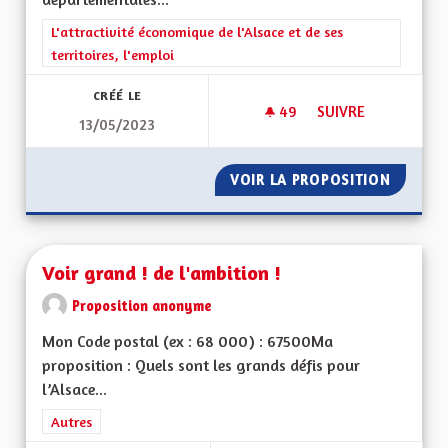
Filtrer les résultats de la catégorie : L'attractivité économique 
L'attractivité économique de l'Alsace et de ses
territoires, l'emploi
CRÉÉ LE
49
49 ABONNÉS
SUIVRE
13/05/2023
VITESSE À 90 KM/
VOIR LA PROPOSITION
VITESS
Voir grand ! de l'ambition !
Proposition anonyme
Mon Code postal (ex : 68 000) : 67500Ma
proposition : Quels sont les grands défis pour
l’Alsace...
Filtrer les résultats de la catégorie : Autres
Autres