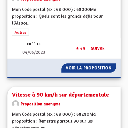
Mon Code postal (ex : 68 000) : 68000Ma
proposition : Quels sont les grands défis pour
l’Alsace...
Filtrer les résultats de la catégorie : Autres
Autres
CRÉÉ LE
49
49 ABONNÉS
SUIVRE
04/05/2023
VIREZ MOI CE MOT 
VOIR LA PROPOSITION
VIREZ 
Vitesse à 90 km/h sur départementale
Proposition anonyme
Mon Code postal (ex : 68 000) : 68280Ma
proposition : Remettre partout 90 sur les
départementales...