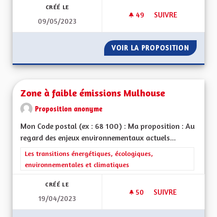
CRÉÉ LE
49
49 ABONNÉS
SUIVRE
09/05/2023
VOIR GRAND ! DE L'
VOIR LA PROPOSITION
VOIR GR
Zone à faible émissions Mulhouse
Proposition anonyme
Mon Code postal (ex : 68 100) : Ma proposition : Au
regard des enjeux environnementaux actuels...
Filtrer les résultats de la catégorie : Les transitions énergéti
Les transitions énergétiques, écologiques,
environnementales et climatiques
CRÉÉ LE
50
50 ABONNÉS
SUIVRE
19/04/2023
ZONE À FAIBLE ÉM