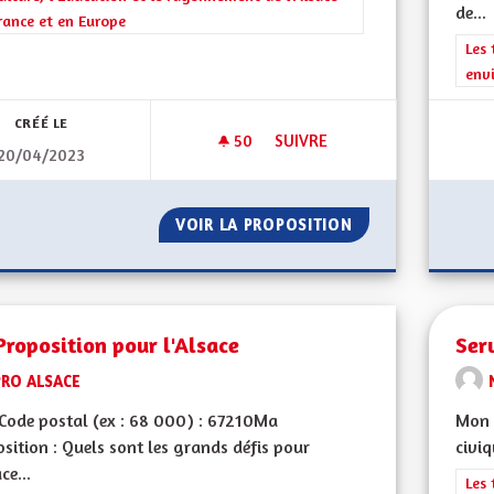
de...
rance et en Europe
Filt
Les 
env
CRÉÉ LE
50
50 ABONNÉS
SUIVRE
20/04/2023
ET POURQUOI PAS ALSACE-MO
VOIR LA PROPOSITION
ET POURQUOI PA
roposition pour l'Alsace
Ser
PRO ALSACE
Code postal (ex : 68 000) : 67210Ma
Mon 
sition : Quels sont les grands défis pour
civiq
ce...
Filt
Les 