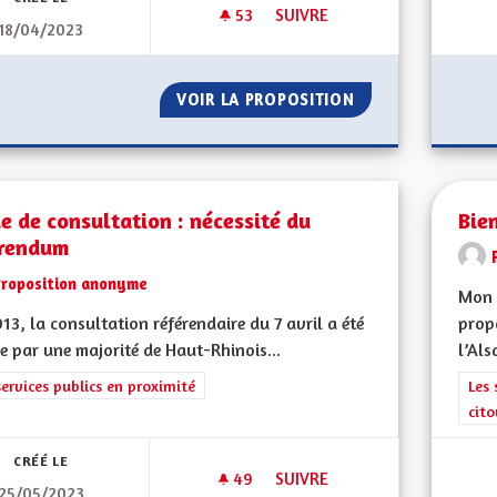
53
53 ABONNÉS
SUIVRE
18/04/2023
FAIRE FACE AU DÉCLIN INQUIE
VOIR LA PROPOSITION
FAIRE FACE AU D
 de consultation : nécessité du
Bien
érendum
Proposition anonyme
Mon 
13, la consultation référendaire du 7 avril a été
propo
ée par une majorité de Haut-Rhinois...
l’Als
rer les résultats de la catégorie : Les services publics en proximité
services publics en proximité
Filt
Les 
cit
CRÉÉ LE
49
49 ABONNÉS
SUIVRE
25/05/2023
MODE DE CONSULTATION : NÉ