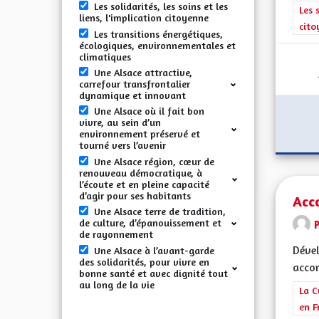
Les solidarités, les soins et les
Filt
Les 
liens, l'implication citoyenne
cito
Les transitions énergétiques,
écologiques, environnementales et
climatiques
Une Alsace attractive,
carrefour transfrontalier
dynamique et innovant
Une Alsace où il fait bon
vivre, au sein d’un
environnement préservé et
tourné vers l’avenir
Une Alsace région, cœur de
renouveau démocratique, à
l’écoute et en pleine capacité
d’agir pour ses habitants
Acc
Une Alsace terre de tradition,
de culture, d’épanouissement et
de rayonnement
Dével
Une Alsace à l’avant-garde
des solidarités, pour vivre en
accom
bonne santé et avec dignité tout
au long de la vie
Filt
La C
en F