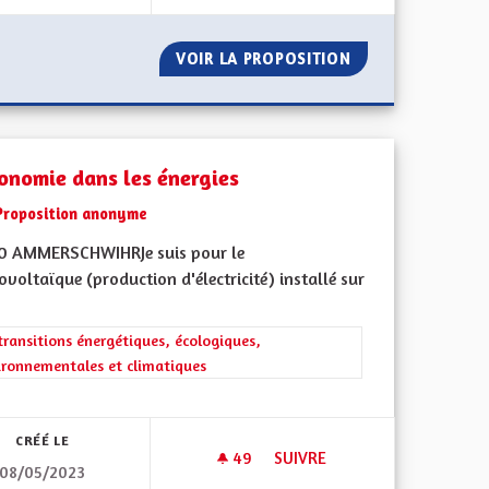
 VALEURES FRANÇAISES
VOIR LA PROPOSITION
ELECTRIFICATION
onomie dans les énergies
Proposition anonyme
0 AMMERSCHWIHRJe suis pour le
voltaïque (production d'électricité) installé sur
rer les résultats de la catégorie : Les transitions énergétiques, écolog
transitions énergétiques, écologiques,
ironnementales et climatiques
l'implication citoyenne
CRÉÉ LE
49
49 ABONNÉS
SUIVRE
08/05/2023
AGNEMENT DÉDIÉ AUX PERSONNES AUTISTES ADULTES DE TYPE SAV
AUTONOMIE DANS LES ÉNERG