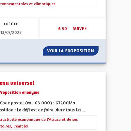
ironnementales et climatiques
l'implication citoyenne
CRÉÉ LE
50
50 ABONNÉS
SUIVRE
13/07/2023
ACE
SERVICE CIVIQUE DE L'ENVI
POUR L'ALSACE
VOIR LA PROPOSITION
SERVICE CIVIQUE
enu universel
Proposition anonyme
Code postal (ex : 68 000) : 67200Ma
sition : Le défi est de faire vivre tous les...
ment de l'Alsace en France et en Europe
rer les résultats de la catégorie : L'attractivité économique de l'Alsace e
tractivité économique de l'Alsace et de ses
itoires, l'emploi