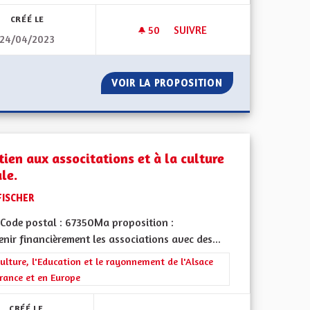
CRÉÉ LE
50
50 ABONNÉS
SUIVRE
24/04/2023
E ET CULTUREL
REVENU UNIVERSEL
 ARTISTIQUE ET CULTUREL
VOIR LA PROPOSITION
REVENU UNIVERS
tien aux associtations et à la culture
le.
FISCHER
Code postal : 67350Ma proposition :
nir financièrement les associations avec des...
iques, environnementales et climatiques
rer les résultats de la catégorie : La Culture, l'Education et le rayonne
ulture, l'Education et le rayonnement de l'Alsace
rance et en Europe
CRÉÉ LE