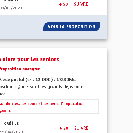
50
50 ABONNÉS
SUIVRE
11/05/2023
TANT DE LA BIODIVERSITÉ
SOUTIEN AUX ASSOCITATIONS 
ÉCLIN INQUIETANT DE LA BIODIVERSITÉ
VOIR LA PROPOSITION
SOUTIEN AUX ASS
 vivre pour les seniors
Proposition anonyme
Code postal (ex : 68 000) : 67230Ma
sition : Quels sont les grands défis pour
ace...
rer les résultats de la catégorie : Les solidarités, les soins et les liens, 
solidarités, les soins et les liens, l'implication
oyenne
CRÉÉ LE
50
50 ABONNÉS
SUIVRE
19/04/2023
CESSITÉ DU RÉFÉRENDUM
BIEN VIVRE POUR LES SENIOR