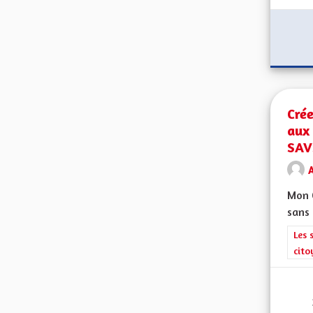
Cré
aux 
SAV
A
Mon C
sans 
Filt
Les 
cito