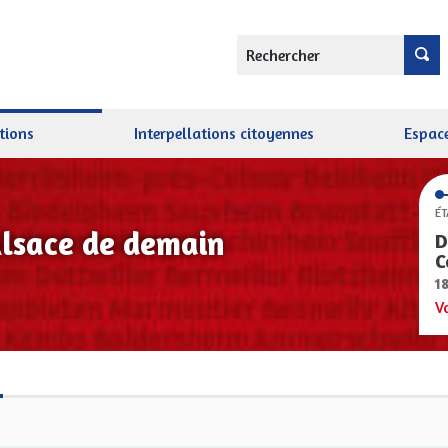
Rechercher
tions
Interpellations citoyennes
Espace
ÉT
Alsace de demain
D
C
1
V