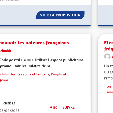
VOIR LA PROPOSITION
MODE DE CONSUL
ouvoir les valeures françaises
Elec
fré
Schmidt
ode postal 67000. Utiliser l'espace publicitaire
promouvoir les valeurs de la...
Un tr
CO2/
rer les résultats de la catégorie : Les solidarités, les soins et les liens, 
solidarités, les soins et les liens, l'implication
rempl
yenne
Filt
Les 
env
CRÉÉ LE
50
50 ABONNÉS
SUIVRE
23/04/2023
PROMOUVOIR LES VALEURES 