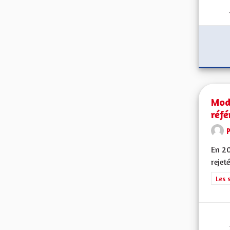
Mode
réf
En 20
rejet
Filt
Les 