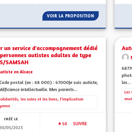
VOIR LA PROPOSITION
PROMOUVOIR LES
er un service d'accompagnement dédié
Aut
personnes autistes adultes de type
S/SAMSAH
6877
utiste en Alsace
photo
ode postal (ex : 68 000) : 67000Je suis autiste,
les...
déficience intellectuelle. Mes parents...
Filt
Les 
env
rer les résultats de la catégorie : Les solidarités, les soins et les liens, 
solidarités, les soins et les liens, l'implication
yenne
CRÉÉ LE
50
50 ABONNÉS
SUIVRE
30/05/2023
CRÉER UN SERVICE D'ACCOMP