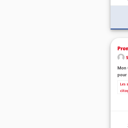
Prom
Mon C
pour 
Filt
Les 
cito