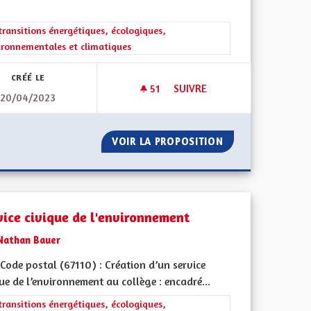
rer les résultats de la catégorie : Les transitions énergétiques, écolog
transitions énergétiques, écologiques,
ironnementales et climatiques
CRÉÉ LE
51
51 ABONNÉS
SUIVRE
20/04/2023
SELLE ?
PROTECTION DE LA NAPPE PH
S ALSACE-MOSELLE ?
VOIR LA PROPOSITION
PROTECTION DE 
vice civique de l'environnement
Nathan Bauer
Code postal (67110) : Création d’un service
ue de l’environnement au collège : encadré...
rer les résultats de la catégorie : Les transitions énergétiques, écolog
transitions énergétiques, écologiques,