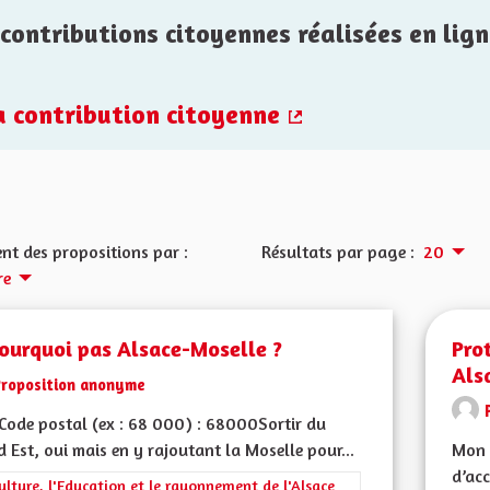
contributions citoyennes réalisées en lign
la contribution citoyenne
(Lien externe)
nt des propositions par :
Résultats par page :
20
re
ourquoi pas Alsace-Moselle ?
Pro
Als
Proposition anonyme
ode postal (ex : 68 000) : 68000Sortir du
 Est, oui mais en y rajoutant la Moselle pour...
Mon 
d’ac
rer les résultats de la catégorie : La Culture, l'Education et le rayonne
ulture, l'Education et le rayonnement de l'Alsace