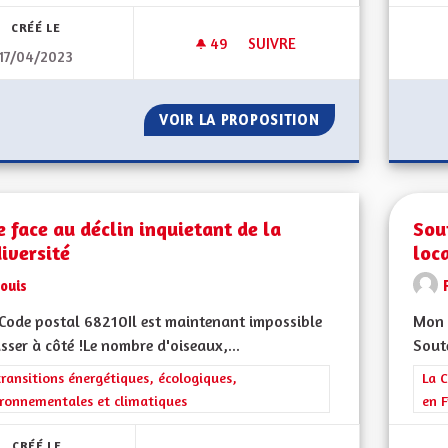
CRÉÉ LE
49
49 ABONNÉS
SUIVRE
17/04/2023
ACCOMPAGNEMENT ARTISTIQU
VOIR LA PROPOSITION
ACCOMPAGNEMENT
e face au déclin inquietant de la
Sou
iversité
loca
ouis
ode postal 68210Il est maintenant impossible
Mon 
sser à côté !Le nombre d'oiseaux,...
Soute
rer les résultats de la catégorie : Les transitions énergétiques, écolog
transitions énergétiques, écologiques,
Filt
La C
ronnementales et climatiques
en F
CRÉÉ LE