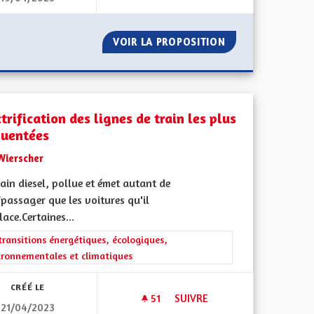
TATION : NÉCESSITÉ DU RÉFÉRENDUM
VOIR LA PROPOSITION
BIEN VIVRE POUR
trification des lignes de train les plus
quentées
Wierscher
ain diesel, pollue et émet autant de
passager que les voitures qu'il
l'implication citoyenne
ace.Certaines...
rer les résultats de la catégorie : Les transitions énergétiques, écolog
transitions énergétiques, écologiques,
ironnementales et climatiques
CRÉÉ LE
51
51 ABONNÉS
SUIVRE
21/04/2023
FRANÇAISES
ELECTRIFICATION DES LIGNES