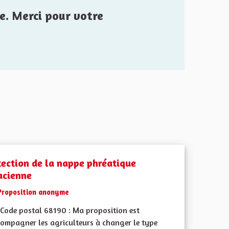
e. Merci pour votre
tection de la nappe phréatique
acienne
Proposition anonyme
Code postal 68190 : Ma proposition est
compagner les agriculteurs à changer le type
ment de l'Alsace en France et en Europe