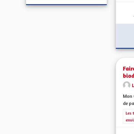
Fair
biod
L
Mon C
de pa
Filt
Les 
envi