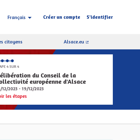
Créer un compte
S'identifier
Français
Choisir la langue
Sprache wählen
s citoyens
Alsace.eu
(Lien externe)
APE 4 SUR 4
élibération du Conseil de la
ollectivité européenne d'Alsace
8/12/2023 - 19/12/2023
oir les étapes