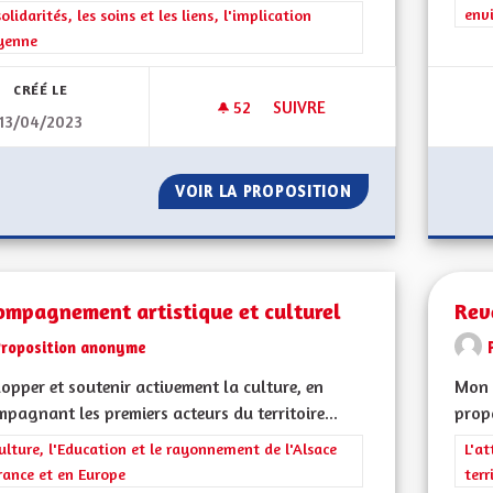
env
rer les résultats de la catégorie : Les solidarités, les soins et les liens, 
solidarités, les soins et les liens, l'implication
yenne
CRÉÉ LE
52
52 ABONNÉS
SUIVRE
13/04/2023
MA PROPOSITION POUR L'ALS
VOIR LA PROPOSITION
MA PROPOSITION 
ompagnement artistique et culturel
Rev
Proposition anonyme
opper et soutenir activement la culture, en
Mon 
pagnant les premiers acteurs du territoire...
propo
rer les résultats de la catégorie : La Culture, l'Education et le rayonne
ulture, l'Education et le rayonnement de l'Alsace
Filt
L'at
rance et en Europe
terr