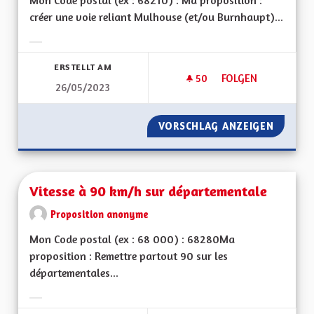
Mon Code postal (ex : 68210) : Ma proposition :
créer une voie reliant Mulhouse (et/ou Burnhaupt)...
Ergebnisse nach Kategorie filtern:
ERSTELLT AM
50
50 FOLLOWER
FOLGEN
26/05/2023
DÉSENCLAVER LE S
VORSCHLAG ANZEIGEN
DÉSENC
Vitesse à 90 km/h sur départementale
Proposition anonyme
Mon Code postal (ex : 68 000) : 68280Ma
proposition : Remettre partout 90 sur les
départementales...
Ergebnisse nach Kategorie filtern: