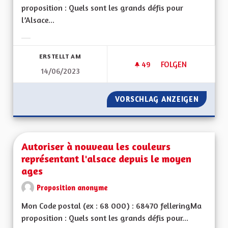
proposition : Quels sont les grands défis pour
l’Alsace...
Ergebnisse nach Kategorie filtern:
ERSTELLT AM
49
49 FOLLOWER
FOLGEN
14/06/2023
RETOUR À UNE FORT
VORSCHLAG ANZEIGEN
RETOUR
Autoriser à nouveau les couleurs
représentant l'alsace depuis le moyen
ages
Proposition anonyme
Mon Code postal (ex : 68 000) : 68470 felleringMa
proposition : Quels sont les grands défis pour...