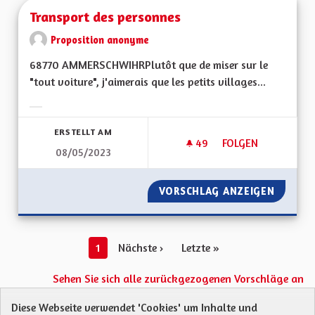
Transport des personnes
Proposition anonyme
68770 AMMERSCHWIHRPlutôt que de miser sur le
"tout voiture", j'aimerais que les petits villages...
Ergebnisse nach Kategorie filtern:
ERSTELLT AM
49
49 FOLLOWER
FOLGEN
08/05/2023
TRANSPORT DES P
VORSCHLAG ANZEIGEN
TRANSP
1
Nächste ›
Letzte »
Sehen Sie sich alle zurückgezogenen Vorschläge an
Diese Webseite verwendet 'Cookies' um Inhalte und