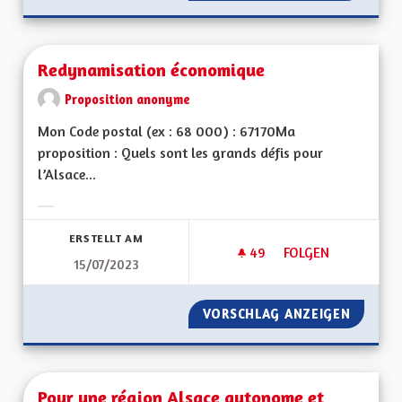
Redynamisation économique
Proposition anonyme
Mon Code postal (ex : 68 000) : 67170Ma
proposition : Quels sont les grands défis pour
l’Alsace...
Ergebnisse nach Kategorie filtern:
ERSTELLT AM
49
49 FOLLOWER
FOLGEN
15/07/2023
REDYNAMISATION 
VORSCHLAG ANZEIGEN
REDYNA
Pour une région Alsace autonome et