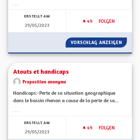
Ergebnisse nach Kategorie filtern:
ERSTELLT AM
49
49 FOLLOWER
FOLGEN
29/05/2023
AUTORISER À NOUV
VORSCHLAG ANZEIGEN
AUTORI
Atouts et handicaps
Proposition anonyme
Handicaps:-Perte de sa situation geographique
dans le bassin rhenan a cause de la perte de sa...
Ergebnisse nach Kategorie filtern:
ERSTELLT AM
49
49 FOLLOWER
FOLGEN
29/05/2023
ATOUTS ET HANDIC