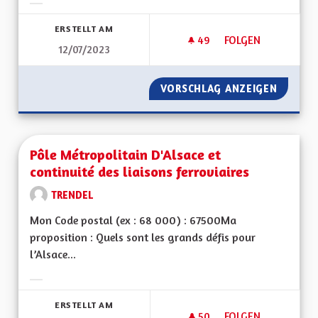
Ergebnisse nach Kategorie filtern:
ERSTELLT AM
49
49 FOLLOWER
FOLGEN
12/07/2023
SORTIR DU GRAND E
VORSCHLAG ANZEIGEN
SORTIR 
Pôle Métropolitain D'Alsace et
continuité des liaisons ferroviaires
TRENDEL
Mon Code postal (ex : 68 000) : 67500Ma
proposition : Quels sont les grands défis pour
l’Alsace...
Ergebnisse nach Kategorie filtern:
ERSTELLT AM
50
50 FOLLOWER
FOLGEN