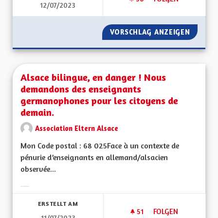
12/07/2023
VORSCHLAG ANZEIGEN
PÔLE M
Alsace bilingue, en danger ! Nous
demandons des enseignants
germanophones pour les citoyens de
demain.
Association Eltern Alsace
Mon Code postal : 68 025Face à un contexte de
pénurie d’enseignants en allemand/alsacien
observée...
Ergebnisse nach Kategorie filtern:
ERSTELLT AM
51
51 FOLLOWER
FOLGEN
11/07/2023