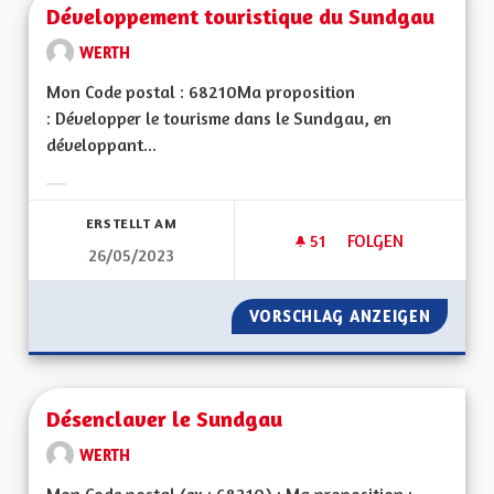
Développement touristique du Sundgau
WERTH
Mon Code postal : 68210Ma proposition
: Développer le tourisme dans le Sundgau, en
développant...
Ergebnisse nach Kategorie filtern:
ERSTELLT AM
51
51 FOLLOWER
FOLGEN
26/05/2023
DÉVELOPPEMENT T
VORSCHLAG ANZEIGEN
DÉVELO
Désenclaver le Sundgau
WERTH