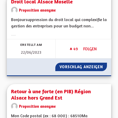
Droit local Alsace Moselle
Proposition anonyme
Bonjoursuppression du droit local qui complexifie la
gestion des entreprises pour un budget non...
Ergebnisse nach Kategorie filtern:
ERSTELLT AM
49
49 FOLLOWER
FOLGEN
22/06/2023
DROIT LOCAL ALSA
VORSCHLAG ANZEIGEN
DROIT 
Retour à une forte (en PIB) Région
Alsace hors Grand Est
Proposition anonyme
Mon Code postal (ex : 68 000) : 68510Ma