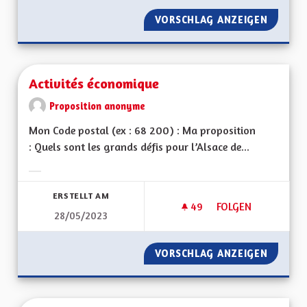
VORSCHLAG ANZEIGEN
ATOUTS
Activités économique
Proposition anonyme
Mon Code postal (ex : 68 200) : Ma proposition
: Quels sont les grands défis pour l’Alsace de...
Ergebnisse nach Kategorie filtern:
ERSTELLT AM
49
49 FOLLOWER
FOLGEN
28/05/2023
ACTIVITÉS ÉCONOM
VORSCHLAG ANZEIGEN
ACTIVI