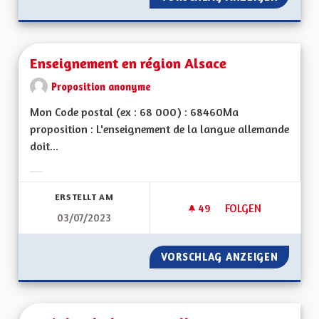
Enseignement en région Alsace
Proposition anonyme
Mon Code postal (ex : 68 000) : 68460Ma
proposition : L'enseignement de la langue allemande
doit...
Ergebnisse nach Kategorie filtern:
ERSTELLT AM
49
49 FOLLOWER
FOLGEN
03/07/2023
ENSEIGNEMENT EN 
VORSCHLAG ANZEIGEN
ENSEIG