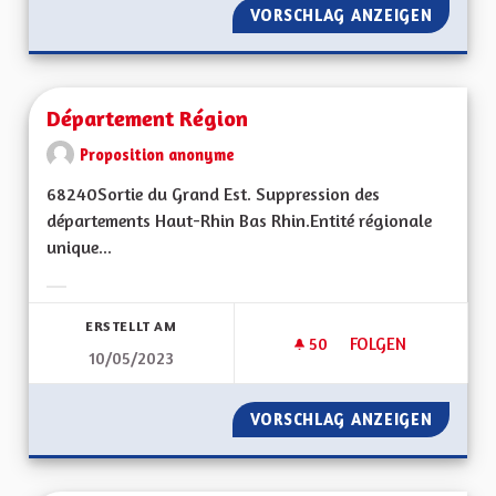
VORSCHLAG ANZEIGEN
ECONOM
Département Région
Proposition anonyme
68240Sortie du Grand Est. Suppression des
départements Haut-Rhin Bas Rhin.Entité régionale
unique...
Ergebnisse nach Kategorie filtern:
ERSTELLT AM
50
50 FOLLOWER
FOLGEN
10/05/2023
DÉPARTEMENT RÉG
VORSCHLAG ANZEIGEN
DÉPART