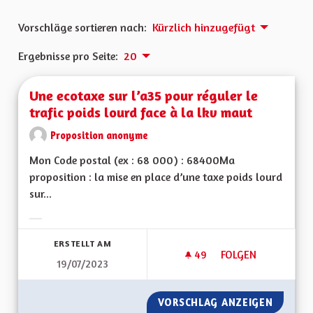
Vorschläge sortieren nach:
Kürzlich hinzugefügt
Ergebnisse pro Seite:
20
Une ecotaxe sur l’a35 pour réguler le
trafic poids lourd face à la lkv maut
Proposition anonyme
Mon Code postal (ex : 68 000) : 68400Ma
proposition : la mise en place d’une taxe poids lourd
sur...
Ergebnisse nach Kategorie filtern:
ERSTELLT AM
49
49 FOLLOWER
FOLGEN
19/07/2023
UNE ECOTAXE SUR L
VORSCHLAG ANZEIGEN
UNE EC