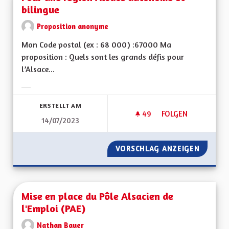
bilingue
Proposition anonyme
Mon Code postal (ex : 68 000) :67000 Ma
proposition : Quels sont les grands défis pour
l’Alsace...
Ergebnisse nach Kategorie filtern:
ERSTELLT AM
49
49 FOLLOWER
FOLGEN
14/07/2023
POUR UNE RÉGION 
VORSCHLAG ANZEIGEN
POUR U
Mise en place du Pôle Alsacien de
l'Emploi (PAE)
Nathan Bauer