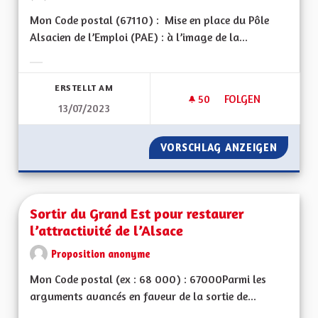
Mon Code postal (67110) : Mise en place du Pôle
Alsacien de l’Emploi (PAE) : à l’image de la...
Ergebnisse nach Kategorie filtern:
ERSTELLT AM
50
50 FOLLOWER
FOLGEN
13/07/2023
MISE EN PLACE DU P
VORSCHLAG ANZEIGEN
MISE EN
Sortir du Grand Est pour restaurer
l’attractivité de l’Alsace
Proposition anonyme
Mon Code postal (ex : 68 000) : 67000Parmi les
arguments avancés en faveur de la sortie de...