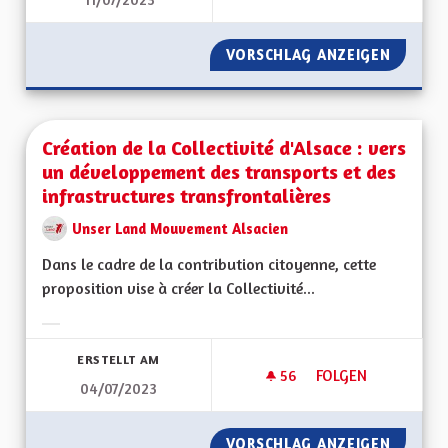
ALSACE BILINGUE,
VORSCHLAG ANZEIGEN
ALSACE
Création de la Collectivité d'Alsace : vers
un développement des transports et des
infrastructures transfrontalières
Unser Land Mouvement Alsacien
Dans le cadre de la contribution citoyenne, cette
proposition vise à créer la Collectivité...
Ergebnisse nach Kategorie filtern:
ERSTELLT AM
56
56 FOLLOWER
FOLGEN
04/07/2023
CRÉATION DE LA CO
VORSCHLAG ANZEIGEN
CRÉATI