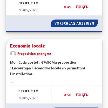
ERSTELLT AM
49
49 FOLLOWER
FOLGEN
13/05/2023
VITESSE À 90 KM/
VORSCHLAG ANZEIGEN
VITESS
Economie locale
Proposition anonyme
Mon Code postal : 67480Ma proposition
: Encourager l'économie locale en permettant
l'installation...
Ergebnisse nach Kategorie filtern:
ERSTELLT AM
50
50 FOLLOWER
FOLGEN
13/05/2023
ECONOMIE LOCALE