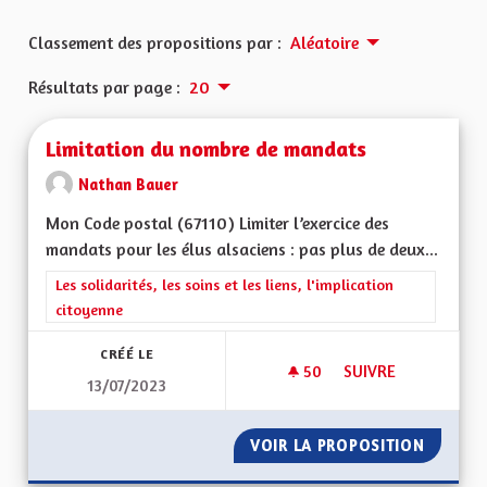
Classement des propositions par :
Aléatoire
Résultats par page :
20
Limitation du nombre de mandats
Nathan Bauer
Mon Code postal (67110) Limiter l’exercice des
mandats pour les élus alsaciens : pas plus de deux...
Filtrer les résultats de la catégorie : Les solidarités, les soins e
Les solidarités, les soins et les liens, l'implication
citoyenne
CRÉÉ LE
50
50 ABONNÉS
SUIVRE
13/07/2023
LIMITATION DU NO
VOIR LA PROPOSITION
LIMITA