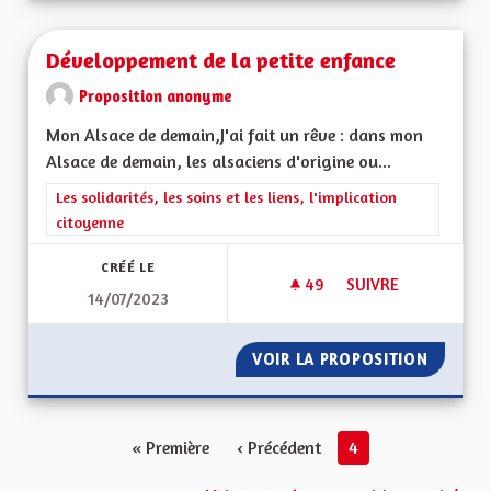
Développement de la petite enfance
Proposition anonyme
Mon Alsace de demain,J'ai fait un rêve : dans mon
Alsace de demain, les alsaciens d'origine ou...
Filtrer les résultats de la catégorie : Les solidarités, les soins e
Les solidarités, les soins et les liens, l'implication
citoyenne
CRÉÉ LE
49
49 ABONNÉS
SUIVRE
14/07/2023
DÉVELOPPEMENT DE 
VOIR LA PROPOSITION
DÉVELO
« Première
‹ Précédent
4