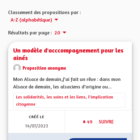
Classement des propositions par :
A-Z (alphabétique)
Résultats par page :
20
Un modèle d'acccompagnement pour les
ainés
Proposition anonyme
Mon Alsace de demain,J'ai fait un rêve : dans mon
Alsace de demain, les alsaciens d'origine ou...
Filtrer les résultats de la catégorie : Les solidarités, les soins e
Les solidarités, les soins et les liens, l'implication
citoyenne
CRÉÉ LE
49
49 ABONNÉS
SUIVRE
14/07/2023
UN MODÈLE D'ACCC