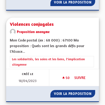
VOIR LA PROPOSITION
UN MOD
Violences conjugales
Proposition anonyme
Mon Code postal (ex : 68 000) : 67100 Ma
proposition : Quels sont les grands défis pour
l’Alsace...
Filtrer les résultats de la catégorie : Les solidarités, les soins e
Les solidarités, les soins et les liens, l'implication
citoyenne
CRÉÉ LE
50
50 ABONNÉS
SUIVRE
18/04/2023
VIOLENCES CONJUG
VOIR LA PROPOSITION
VIOLEN