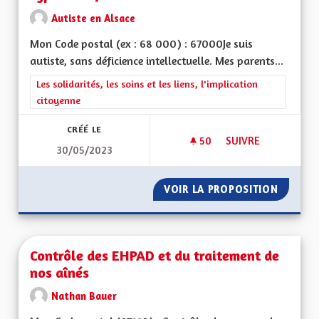
Autiste en Alsace
Mon Code postal (ex : 68 000) : 67000Je suis
autiste, sans déficience intellectuelle. Mes parents...
Filtrer les résultats de la catégorie : Les solidarités, les soins e
Les solidarités, les soins et les liens, l'implication
citoyenne
CRÉÉ LE
50
50 ABONNÉS
SUIVRE
30/05/2023
CRÉER UN SERVICE
VOIR LA PROPOSITION
CRÉER 
Contrôle des EHPAD et du traitement de
nos aînés
Nathan Bauer