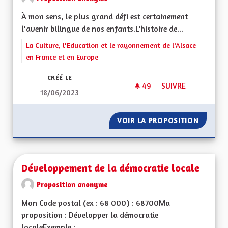
À mon sens, le plus grand défi est certainement
l'avenir bilingue de nos enfants.L'histoire de...
Filtrer les résultats de la catégorie : La Culture, l'Education e
La Culture, l'Education et le rayonnement de l'Alsace
en France et en Europe
CRÉÉ LE
49
49 ABONNÉS
SUIVRE
18/06/2023
BILINGUISME, VITE !
VOIR LA PROPOSITION
BILINGU
Développement de la démocratie locale
Proposition anonyme
Mon Code postal (ex : 68 000) : 68700Ma
proposition : Développer la démocratie
localeExemple :...