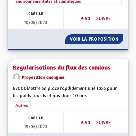
environnementales et climatiques
CRÉÉ LE
50
50 ABONNÉS
SUIVRE
10/05/2023
PANNEAUX PHOTOVO
VOIR LA PROPOSITION
PANNEA
Regularisations du flux des camions
Proposition anonyme
67000Mettre en place rapdidement une taxe pour
les poids lourds et pas dans 10 ans
Filtrer les résultats de la catégorie : Autres
Autres
CRÉÉ LE
50
50 ABONNÉS
SUIVRE
19/06/2023
REGULARISATIONS 