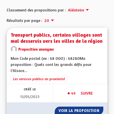
Classement des propositions par :
Aléatoire
Résultats par page :
20
Transport publics, certains villages sont
mal desservis vers les villes de la région
Proposition anonyme
Mon Code postal (ex : 68 000) : 68280Ma
proposition : Quels sont les grands défis pour
l’Alsace...
Filtrer les résultats de la catégorie : Les services publics en pro
Les services publics en proximité
CRÉÉ LE
49
49 ABONNÉS
SUIVRE
13/05/2023
TRANSPORT PUBLICS
VOIR LA PROPOSITION
TRANSPO