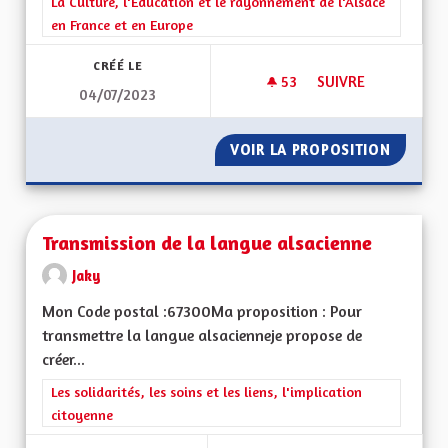
Filtrer les résultats de la catégorie : La Culture, l'Education e
La Culture, l'Education et le rayonnement de l'Alsace
en France et en Europe
CRÉÉ LE
53
53 ABONNÉS
SUIVRE
04/07/2023
L’EDUCATION : L’E
VOIR LA PROPOSITION
L’EDUC
Transmission de la langue alsacienne
Jaky
Mon Code postal :67300Ma proposition : Pour
transmettre la langue alsacienneje propose de
créer...
Filtrer les résultats de la catégorie : Les solidarités, les soins e
Les solidarités, les soins et les liens, l'implication
citoyenne