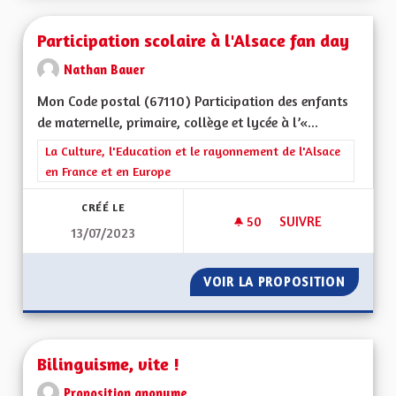
Participation scolaire à l'Alsace fan day
Nathan Bauer
Mon Code postal (67110) Participation des enfants
de maternelle, primaire, collège et lycée à l’«...
Filtrer les résultats de la catégorie : La Culture, l'Education e
La Culture, l'Education et le rayonnement de l'Alsace
en France et en Europe
CRÉÉ LE
50
50 ABONNÉS
SUIVRE
13/07/2023
PARTICIPATION SCOL
VOIR LA PROPOSITION
PARTICI
Bilinguisme, vite !
Proposition anonyme