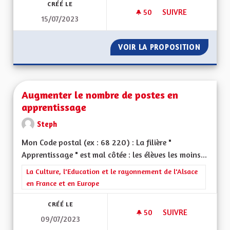
CRÉÉ LE
50
50 ABONNÉS
SUIVRE
15/07/2023
TRANSMISSION DE 
VOIR LA PROPOSITION
TRANSM
Augmenter le nombre de postes en
apprentissage
Steph
Mon Code postal (ex : 68 220) : La filière "
Apprentissage " est mal côtée : les élèves les moins...
Filtrer les résultats de la catégorie : La Culture, l'Education e
La Culture, l'Education et le rayonnement de l'Alsace
en France et en Europe
CRÉÉ LE
50
50 ABONNÉS
SUIVRE
09/07/2023
AUGMENTER LE NOM