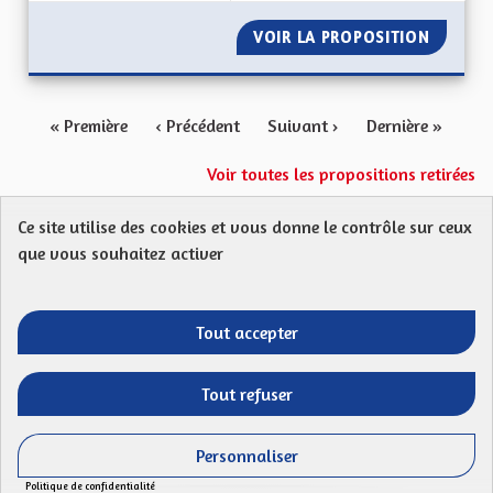
VOIR LA PROPOSITION
AUGMEN
« Première
‹ Précédent
Suivant ›
Dernière »
Voir toutes les propositions retirées
Ce site utilise des cookies et vous donne le contrôle sur ceux
Protection des Données
Charte de contribution
que vous souhaitez activer
Mentions légales
FAQ
CGU
Droit d’interpellation citoyenne : comment ça marche ?
Télécharger les fichiers Open Data
Tout accepter
Entre vos mains - Collectivité européenne 
Entre vos mains - Collectivité euro
Entre vos mains - Collectivité
Entre vos mains - Collect
Tout refuser
Site réalisé par
Open Source Politics
grâce au
logiciel libre
(Lien externe)
Decidim
.
Personnaliser
(Lien externe)
Panneau de gestion des cookies
Politique de confidentialité