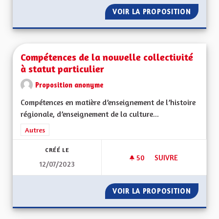
VOIR LA PROPOSITION
REGULA
Compétences de la nouvelle collectivité
à statut particulier
Proposition anonyme
Compétences en matière d’enseignement de l’histoire
régionale, d’enseignement de la culture...
Filtrer les résultats de la catégorie : Autres
Autres
CRÉÉ LE
50
50 ABONNÉS
SUIVRE
12/07/2023
COMPÉTENCES DE LA
VOIR LA PROPOSITION
COMPÉT