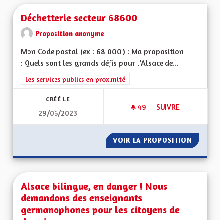
Déchetterie secteur 68600
Proposition anonyme
Mon Code postal (ex : 68 000) : Ma proposition
: Quels sont les grands défis pour l’Alsace de...
Filtrer les résultats de la catégorie : Les services publics en pro
Les services publics en proximité
CRÉÉ LE
49
49 ABONNÉS
SUIVRE
29/06/2023
DÉCHETTERIE SECT
VOIR LA PROPOSITION
DÉCHET
Alsace bilingue, en danger ! Nous
demandons des enseignants
germanophones pour les citoyens de