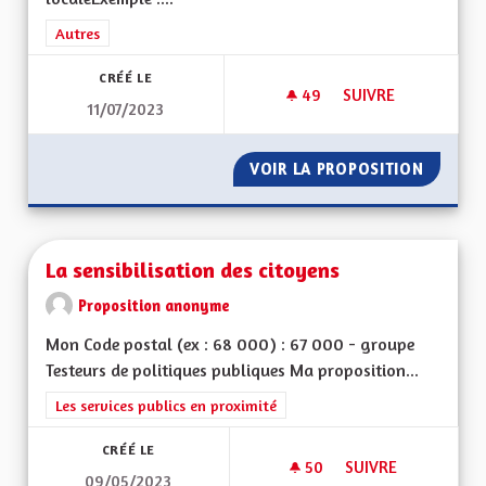
Filtrer les résultats de la catégorie : Autres
Autres
CRÉÉ LE
49
49 ABONNÉS
SUIVRE
11/07/2023
DÉVELOPPEMENT DE
VOIR LA PROPOSITION
DÉVELO
La sensibilisation des citoyens
Proposition anonyme
Mon Code postal (ex : 68 000) : 67 000 - groupe
Testeurs de politiques publiques Ma proposition...
Filtrer les résultats de la catégorie : Les services publics en pro
Les services publics en proximité
CRÉÉ LE
50
50 ABONNÉS
SUIVRE
09/05/2023
LA SENSIBILISATIO