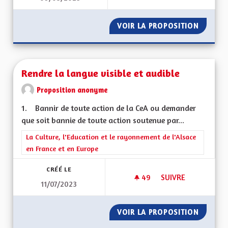
VOIR LA PROPOSITION
LA SENS
Rendre la langue visible et audible
Proposition anonyme
1. Bannir de toute action de la CeA ou demander
que soit bannie de toute action soutenue par...
Filtrer les résultats de la catégorie : La Culture, l'Education e
La Culture, l'Education et le rayonnement de l'Alsace
en France et en Europe
CRÉÉ LE
49
49 ABONNÉS
SUIVRE
11/07/2023
RENDRE LA LANGUE 
VOIR LA PROPOSITION
RENDRE