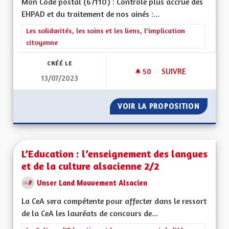
Mon Code postal (67110) : Contrôle plus accrue des
EHPAD et du traitement de nos ainés :...
Filtrer les résultats de la catégorie : Les solidarités, les soins e
Les solidarités, les soins et les liens, l'implication
citoyenne
CRÉÉ LE
50
50 ABONNÉS
SUIVRE
13/07/2023
CONTRÔLE DES EHPA
VOIR LA PROPOSITION
CONTRÔ
L’Education : l’enseignement des langues
et de la culture alsacienne 2/2
Unser Land Mouvement Alsacien
La CeA sera compétente pour affecter dans le ressort
de la CeA les lauréats de concours de...