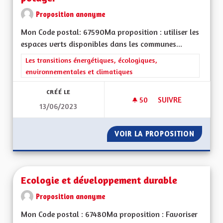
Proposition anonyme
Mon Code postal: 67590Ma proposition : utiliser les
espaces verts disponibles dans les communes...
Filtrer les résultats de la catégorie : Les transitions énergéti
Les transitions énergétiques, écologiques,
environnementales et climatiques
CRÉÉ LE
50
50 ABONNÉS
SUIVRE
13/06/2023
TRANSFORMER NOS 
VOIR LA PROPOSITION
TRANSF
Ecologie et développement durable
Proposition anonyme
Mon Code postal : 67480Ma proposition : Favoriser