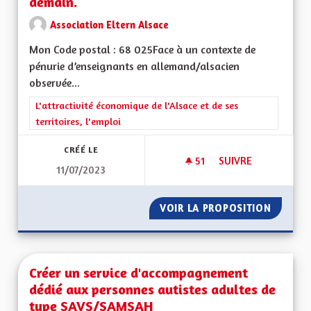
demain.
Association Eltern Alsace
Mon Code postal : 68 025Face à un contexte de
pénurie d’enseignants en allemand/alsacien
observée...
Filtrer les résultats de la catégorie : L'attractivité économique 
L'attractivité économique de l'Alsace et de ses
territoires, l'emploi
CRÉÉ LE
51
51 ABONNÉS
SUIVRE
11/07/2023
ALSACE BILINGUE,
VOIR LA PROPOSITION
ALSACE
Créer un service d'accompagnement
dédié aux personnes autistes adultes de
type SAVS/SAMSAH