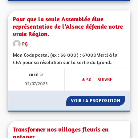
Pour que la seule Assemblée élue
représentative de l’Alsace défende notre
vraie Région.
PG
Mon Code postal (ex : 68 000) : 67000Merci à la
CEA pour sa résolution sur la sortie du Grand...
CRÉÉ LE
50
50 ABONNÉS
SUIVRE
02/07/2023
POUR QUE LA SEULE
VOIR LA PROPOSITION
POUR Q
Transformer nos villages fleuris en
potager