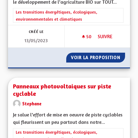
le développement de l'agriculture BIO sur TOUT...
Filtrer les résultats de la catégorie : Les transitions énergéti
Les transitions énergétiques, écologiques,
environnementales et climatiques
CRÉÉ LE
50
50 ABONNÉS
SUIVRE
13/05/2023
ECOLOGIE ET DÉVE
VOIR LA PROPOSITION
ECOLOG
Panneaux photovoltaiques sur piste
cyclable
Stephane
Je salue l'effort de mise en oeuvre de piste cyclables
qui fleurissent un peu partout dans notre...
Filtrer les résultats de la catégorie : Les transitions énergéti
Les transitions énergétiques, écologiques,