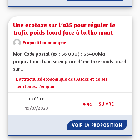
Une ecotaxe sur l’a35 pour réguler le
trafic poids lourd face à la lkv maut
Proposition anonyme
Mon Code postal (ex : 68 000) : 68400Ma
proposition : la mise en place d’une taxe poids lourd
sur...
Filtrer les résultats de la catégorie : L'attractivité économique 
L'attractivité économique de l'Alsace et de ses
territoires, l'emploi
CRÉÉ LE
49
49 ABONNÉS
SUIVRE
19/07/2023
UNE ECOTAXE SUR L
VOIR LA PROPOSITION
UNE EC