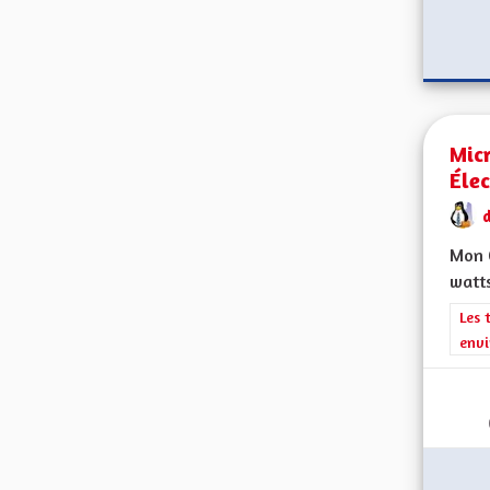
Micr
Éle
d
Mon C
watts
Filt
Les 
envi