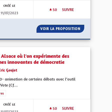
CRÉÉ LE
50
50 ABONNÉS
SUIVRE
11/07/2023
PLANS CLIMAT AIR ÉNERGIE AUX RÉALITÉS SYSTÉMIQUES
UNE ALSACE RÉSILIENTE FACE
ADAPTE LES PLANS CLIMAT AIR ÉNERGIE AUX RÉALITÉS SYSTÉ
VOIR LA PROPOSITION
UNE ALSACE RÉSI
 Alsace où l'on expérimente des
mes innovantes de démocratie
Eric Goujot
0- animation de certains débats avec l'outil
Vote (Cf....
rer les résultats de la catégorie : Autres
res
CRÉÉ LE
50
50 ABONNÉS
SUIVRE
11/07/2023