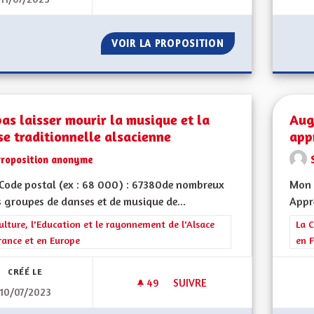
UNE ALSACE DÉMOCRATIQUE S
VOIR LA PROPOSITION
UNE ALSACE DÉM
as laisser mourir la musique et la
Aug
e traditionnelle alsacienne
app
Proposition anonyme
Code postal (ex : 68 000) : 67380de nombreux
Mon C
s groupes de danses et de musique de...
Appre
rer les résultats de la catégorie : La Culture, l'Education et le rayonne
ulture, l'Education et le rayonnement de l'Alsace
Filt
La C
rance et en Europe
en F
CRÉÉ LE
49
49 ABONNÉS
SUIVRE
10/07/2023
NE PAS LAISSER MOURIR LA M