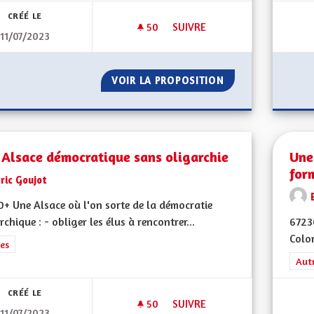
CRÉÉ LE
50
50 ABONNÉS
SUIVRE
11/07/2023
UNE ALSACE QUI ADAPTE LES 
VOIR LA PROPOSITION
UNE ALSACE QUI 
 Alsace démocratique sans oligarchie
Une
for
ric Goujot
+ Une Alsace où l'on sorte de la démocratie
rchique : - obliger les élus à rencontrer...
6723
Color
rer les résultats de la catégorie : Autres
es
Filt
Aut
CRÉÉ LE
50
50 ABONNÉS
SUIVRE
11/07/2023