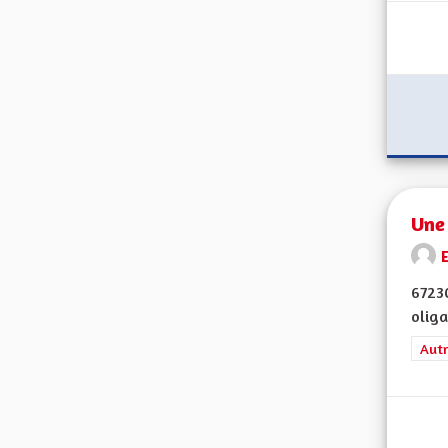
Une
E
67230
oliga
Filt
Autr