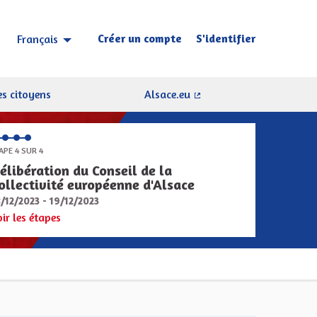
Créer un compte
S'identifier
Français
Choisir la langue
Sprache wählen
s citoyens
Alsace.eu
(Lien externe)
APE 4 SUR 4
élibération du Conseil de la
ollectivité européenne d'Alsace
8/12/2023 - 19/12/2023
oir les étapes