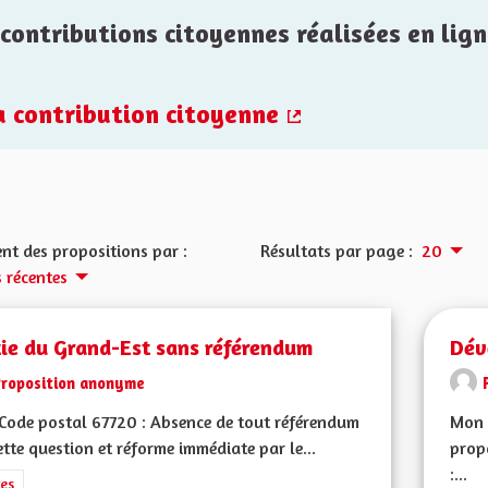
contributions citoyennes réalisées en lign
la contribution citoyenne
(Lien externe)
nt des propositions par :
Résultats par page :
20
s récentes
tie du Grand-Est sans référendum
Dév
Proposition anonyme
ode postal 67720 : Absence de tout référendum
Mon 
ette question et réforme immédiate par le...
prop
:...
rer les résultats de la catégorie : Autres
es