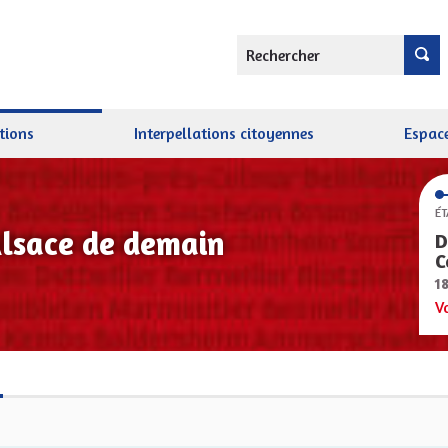
Rechercher
tions
Interpellations citoyennes
Espace
ÉT
Alsace de demain
D
C
1
V