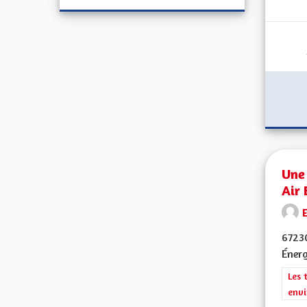
Une 
Air 
E
67230
Énerg
Filt
Les 
envi