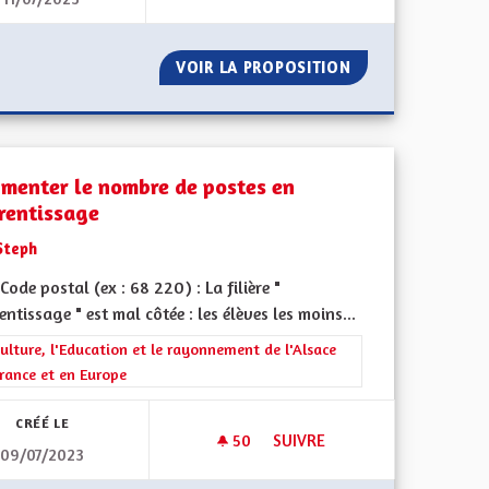
ANS OLIGARCHIE
UNE ALSACE OÙ L'ON EXPÉRI
OCRATIQUE SANS OLIGARCHIE
VOIR LA PROPOSITION
UNE ALSACE OÙ 
menter le nombre de postes en
rentissage
Steph
ode postal (ex : 68 220) : La filière "
ntissage " est mal côtée : les élèves les moins...
ment de l'Alsace en France et en Europe
rer les résultats de la catégorie : La Culture, l'Education et le rayonne
ulture, l'Education et le rayonnement de l'Alsace
rance et en Europe
CRÉÉ LE
50
50 ABONNÉS
SUIVRE
09/07/2023
USIQUE ET LA DANSE TRADITIONNELLE ALSACIENNE
AUGMENTER LE NOMBRE DE P