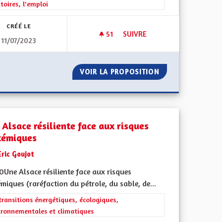
itoires, l'emploi
CRÉÉ LE
51
51 ABONNÉS
SUIVRE
11/07/2023
 AUDIBLE
ALSACE BILINGUE, EN DANGE
E VISIBLE ET AUDIBLE
VOIR LA PROPOSITION
ALSACE BILINGU
 Alsace résiliente face aux risques
témiques
Eric Goujot
Une Alsace résiliente face aux risques
miques (raréfaction du pétrole, du sable, de...
iques, environnementales et climatiques
rer les résultats de la catégorie : Les transitions énergétiques, écolog
transitions énergétiques, écologiques,
ironnementales et climatiques