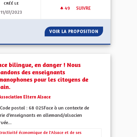
CRÉÉ LE
49
49 ABONNÉS
SUIVRE
11/07/2023
ÉVIDEMMENT
POUR UN VIRAGE ÉCOLOGIQU
 EST, BIEN ÉVIDEMMENT
VOIR LA PROPOSITION
POUR UN VIRAGE
ace bilingue, en danger ! Nous
andons des enseignants
manophones pour les citoyens de
ain.
Association Eltern Alsace
ment de l'Alsace en France et en Europe
Code postal : 68 025Face à un contexte de
rie d’enseignants en allemand/alsacien
vée...
rer les résultats de la catégorie : L'attractivité économique de l'Alsace e
tractivité économique de l'Alsace et de ses