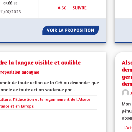
CRÉÉ LE
50
50 ABONNÉS
SUIVRE
11/07/2023
SORTIR DU GRAND EST, BIEN 
VOIR LA PROPOSITION
SORTIR DU GRAND
re la langue visible et audible
Als
dem
Proposition anonyme
ger
nnir de toute action de la CeA ou demander que
dem
bannie de toute action soutenue par...
rer les résultats de la catégorie : La Culture, l'Education et le rayonne
ulture, l'Education et le rayonnement de l'Alsace
Mon 
rance et en Europe
pénu
obser
Filt
L'at