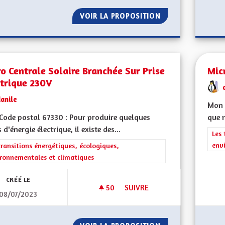
VOIR LA PROPOSITION
NE PAS LAISSER 
o Centrale Solaire Branchée Sur Prise
Mic
ctrique 230V
anile
Mon 
ode postal 67330 : Pour produire quelques
que n
 d'énergie électrique, il existe des...
Filt
Les 
env
rer les résultats de la catégorie : Les transitions énergétiques, écolog
transitions énergétiques, écologiques,
ronnementales et climatiques
CRÉÉ LE
50
50 ABONNÉS
SUIVRE
08/07/2023
MICRO CENTRALE SOLAIRE BR