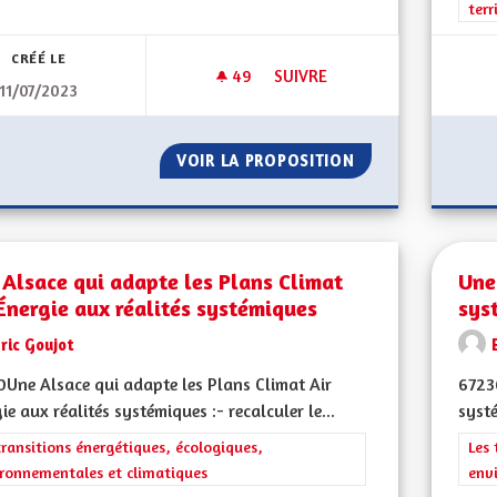
terr
CRÉÉ LE
49
49 ABONNÉS
SUIVRE
11/07/2023
RENDRE LA LANGUE VISIBLE ET
VOIR LA PROPOSITION
RENDRE LA LANGU
Alsace qui adapte les Plans Climat
Une
Énergie aux réalités systémiques
sys
ric Goujot
Une Alsace qui adapte les Plans Climat Air
67230
ie aux réalités systémiques :- recalculer le...
systé
rer les résultats de la catégorie : Les transitions énergétiques, écolog
transitions énergétiques, écologiques,
Filt
Les 
ronnementales et climatiques
env