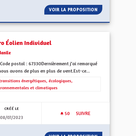
MOURIR LA MUSIQUE ET LA DANSE TRADITIONNELLE ALSACIEN
VOIR LA PROPOSITION
AUGMENTER LE N
ro Éolien Individuel
danile
Code postal : 67330Dernièrement j'ai remarqué
ous avons de plus en plus de vent.Est-ce...
rer les résultats de la catégorie : Les transitions énergétiques, écolog
transitions énergétiques, écologiques,
ironnementales et climatiques
iques, environnementales et climatiques
CRÉÉ LE
50
50 ABONNÉS
SUIVRE
08/07/2023
ANCHÉE SUR PRISE ÉLECTRIQUE 230V
MICRO ÉOLIEN INDIVIDUEL