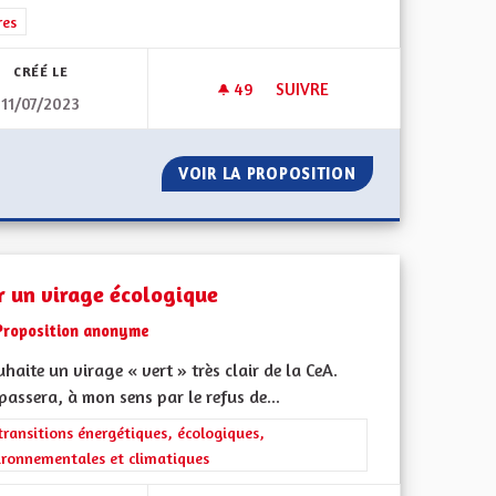
rer les résultats de la catégorie : Autres
res
CRÉÉ LE
49
49 ABONNÉS
SUIVRE
11/07/2023
 RÉFÉRENDUM
DÉVELOPPEMENT DE LA DÉMOC
D-EST SANS RÉFÉRENDUM
VOIR LA PROPOSITION
DÉVELOPPEMENT 
r un virage écologique
Proposition anonyme
uhaite un virage « vert » très clair de la CeA.
passera, à mon sens par le refus de...
rer les résultats de la catégorie : Les transitions énergétiques, écolog
transitions énergétiques, écologiques,
ironnementales et climatiques