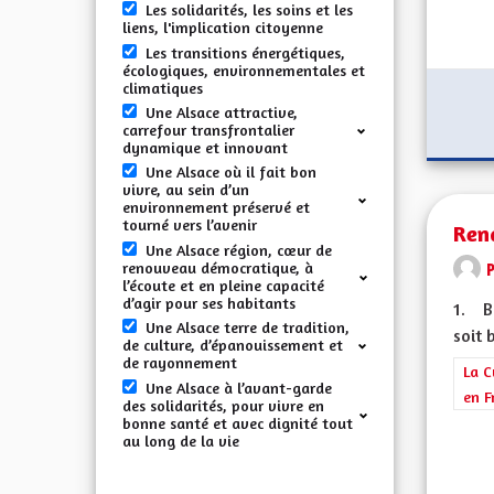
Les solidarités, les soins et les
liens, l'implication citoyenne
Les transitions énergétiques,
écologiques, environnementales et
climatiques
Une Alsace attractive,
carrefour transfrontalier
dynamique et innovant
Une Alsace où il fait bon
vivre, au sein d’un
environnement préservé et
tourné vers l’avenir
Rend
Une Alsace région, cœur de
renouveau démocratique, à
l’écoute et en pleine capacité
d’agir pour ses habitants
1. Ba
Une Alsace terre de tradition,
soit 
de culture, d’épanouissement et
de rayonnement
Filt
La C
Une Alsace à l’avant-garde
en F
des solidarités, pour vivre en
bonne santé et avec dignité tout
au long de la vie