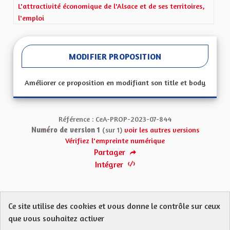
Filtrer les résultats de la catégorie : L'attractivité économique de 
L'attractivité économique de l'Alsace et de ses territoires,
l'emploi
MODIFIER PROPOSITION
Améliorer ce proposition en modifiant son title et body
Référence : CeA-PROP-2023-07-844
Numéro de version 1
(sur 1)
voir les autres versions
Vérifiez l'empreinte numérique
Partager
Intégrer
Ce site utilise des cookies et vous donne le contrôle sur ceux
Protection des Données
Charte de contribution
que vous souhaitez activer
Mentions légales
FAQ
CGU