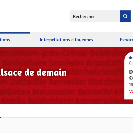
Rechercher
tions
Interpellations citoyennes
Espace
ÉT
Alsace de demain
D
C
1
V