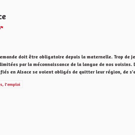
ce
Signaler
emande doit être obligatoire depuis la maternelle. Trop de j
limitées par la méconnaissance de la langue de nos voisins. 
és en Alsace se voient obligés de quitter leur région, de s'e
omique de l'Alsace et de ses territoires, l'emploi
es, l'emploi