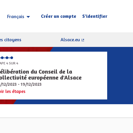
Créer un compte
S'identifier
Français
Choisir la langue
Sprache wählen
s citoyens
Alsace.eu
(Lien externe)
APE 4 SUR 4
élibération du Conseil de la
ollectivité européenne d'Alsace
8/12/2023 - 19/12/2023
oir les étapes