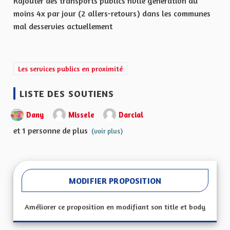
Rajouter des transports publics nvlle génération au
moins 4x par jour (2 allers-retours) dans les communes
mal desservies actuellement
Filtrer les résultats de la catégorie : Les services publics en proxi
Les services publics en proximité
LISTE DES SOUTIENS
Dany
Missele
Darcial
et 1 personne de plus
(voir plus)
MODIFIER PROPOSITION
Améliorer ce proposition en modifiant son title et body