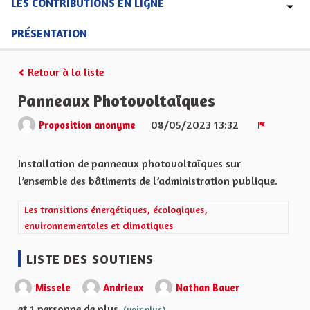
LES CONTRIBUTIONS EN LIGNE
PRÉSENTATION
Retour à la liste
Panneaux Photovoltaïques
08/05/2023 13:32
Proposition anonyme
Signaler
Installation de panneaux photovoltaïques sur
l’ensemble des bâtiments de l’administration publique.
Filtrer les résultats de la catégorie : Les transitions énergétiqu
Les transitions énergétiques, écologiques,
environnementales et climatiques
LISTE DES SOUTIENS
Missele
Andrieux
Nathan Bauer
et 1 personne de plus
(voir plus)