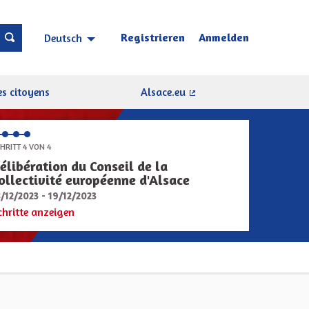
Registrieren
Anmelden
Deutsch
Choisir la langue
Sprache wählen
s citoyens
Alsace.eu
(Externer Link)
HRITT 4 VON 4
élibération du Conseil de la
ollectivité européenne d'Alsace
8/12/2023 - 19/12/2023
chritte anzeigen