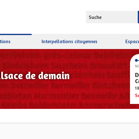
Suche
tions
Interpellations citoyennes
Espace
SC
Alsace de demain
D
C
1
S