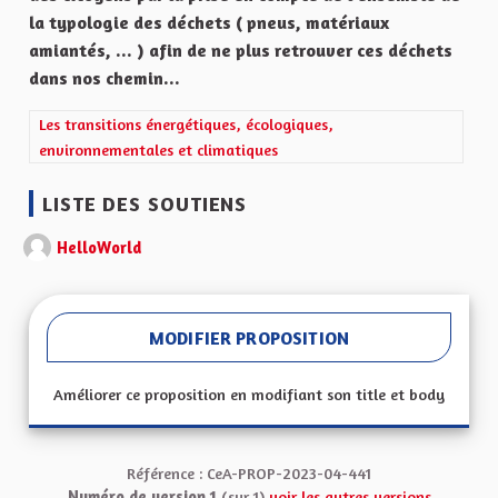
la typologie des déchets ( pneus, matériaux
amiantés, ... ) afin de ne plus retrouver ces déchets
dans nos chemin...
Filtrer les résultats de la catégorie : Les transitions énergétiqu
Les transitions énergétiques, écologiques,
environnementales et climatiques
LISTE DES SOUTIENS
HelloWorld
MODIFIER PROPOSITION
Améliorer ce proposition en modifiant son title et body
Référence : CeA-PROP-2023-04-441
Numéro de version 1
(sur 1)
voir les autres versions