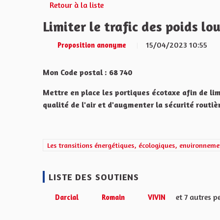
Retour à la liste
Limiter le trafic des poids lo
15/04/2023 10:55
Proposition anonyme
Mon Code postal : 68 740
Mettre en place les portiques écotaxe afin de limi
qualité de l'air et d'augmenter la sécurité routiè
Filtrer les résultats de la catégorie : Les transitions 
Les transitions énergétiques, écologiques, environneme
LISTE DES SOUTIENS
et 7 autres 
Darcial
Romain
VIVIN