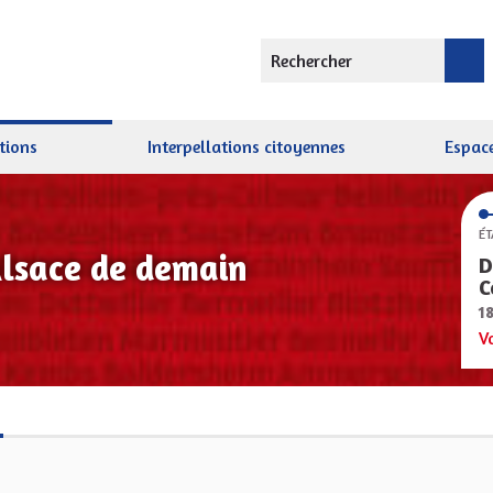
Rechercher
tions
Interpellations citoyennes
Espace
ÉT
Alsace de demain
D
C
1
V