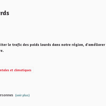
urds
Signaler
ter le trafic des poids lourds dans notre région, d'améliorer 
re.
énergétiques, écologiques, environnementales et climatiques
ntales et climatiques
personnes
(voir plus)