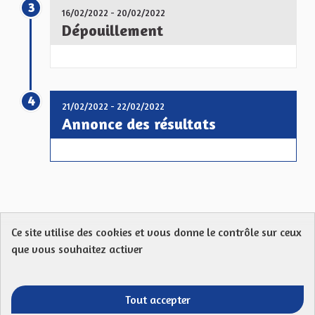
3
16/02/2022 - 20/02/2022
Dépouillement
4
21/02/2022 - 22/02/2022
Annonce des résultats
Ce site utilise des cookies et vous donne le contrôle sur ceux
Protection des Données
Charte de contribution
que vous souhaitez activer
Mentions légales
FAQ
CGU
Droit d’interpellation citoyenne : comment ça marche ?
Télécharger les fichiers Open Data
Tout accepter