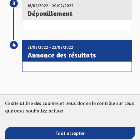
3
16/02/2022 - 20/02/2022
Dépouillement
4
21/02/2022 - 22/02/2022
Annonce des résultats
Ce site utilise des cookies et vous donne le contrôle sur ceux
Protection des Données
Charte de contribution
que vous souhaitez activer
Mentions légales
FAQ
CGU
Droit d’interpellation citoyenne : comment ça marche ?
Télécharger les fichiers Open Data
Tout accepter