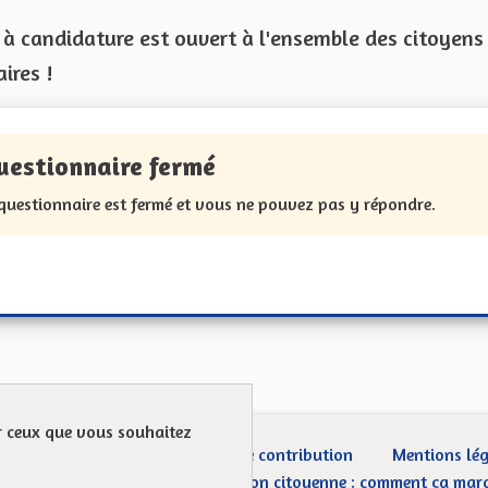
 à candidature est ouvert à l'ensemble des citoyens
ires !
uestionnaire fermé
 questionnaire est fermé et vous ne pouvez pas y répondre.
ur ceux que vous souhaitez
ection des Données
Charte de contribution
Mentions lé
CGU
Droit d’interpellation citoyenne : comment ça mar