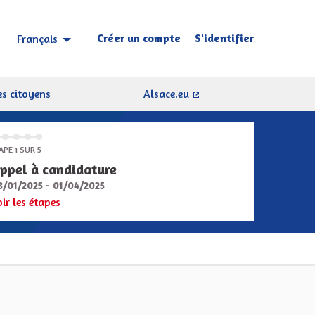
Créer un compte
S'identifier
Français
Choisir la langue
Sprache wählen
s citoyens
Alsace.eu
(Lien externe)
APE 1 SUR 5
ppel à candidature
8/01/2025 - 01/04/2025
oir les étapes