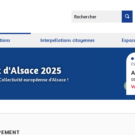
Rechercher
tions
Interpellations citoyennes
Espace
ÉT
 d'Alsace 2025
A
Collectivité européenne d'Alsace !
0
V
PEMENT