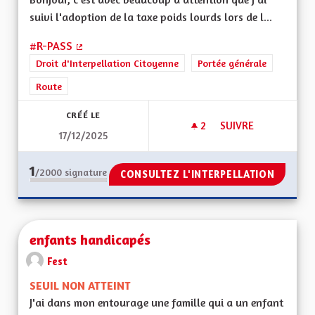
suivi l'adoption de la taxe poids lourds lors de l...
#R-PASS
(Lien externe)
Droit d'Interpellation Citoyenne
Portée générale
Route
CRÉÉ LE
2
2 ABONNÉS
SUIVRE
17/12/2025
R-PASS TAXE POIDS
1
/2000
signature
CONSULTEZ L'INTERPELLATION
enfants handicapés
Fest
SEUIL NON ATTEINT
J'ai dans mon entourage une famille qui a un enfant