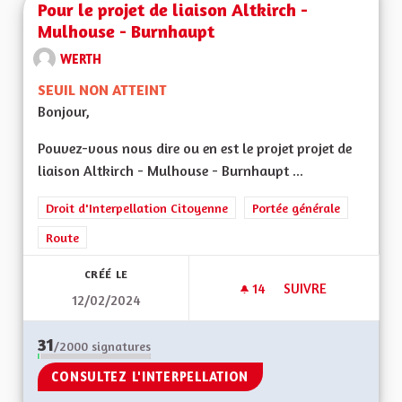
Pour le projet de liaison Altkirch -
Mulhouse - Burnhaupt
WERTH
SEUIL NON ATTEINT
Bonjour,
Pouvez-vous nous dire ou en est le projet projet de
liaison Altkirch - Mulhouse - Burnhaupt ...
Droit d'Interpellation Citoyenne
Portée générale
Route
CRÉÉ LE
14
14 ABONNÉS
SUIVRE
12/02/2024
POUR LE PROJET DE
31
/2000
signatures
CONSULTEZ L'INTERPELLATION