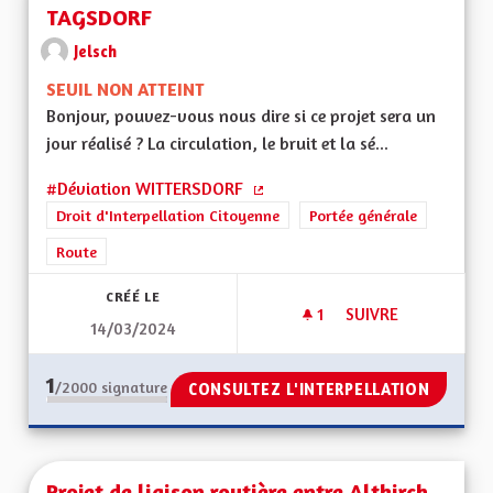
TAGSDORF
Jelsch
SEUIL NON ATTEINT
Bonjour, pouvez-vous nous dire si ce projet sera un
jour réalisé ? La circulation, le bruit et la sé...
#Déviation WITTERSDORF
(Lien externe)
Droit d'Interpellation Citoyenne
Portée générale
Route
CRÉÉ LE
1
1 ABONNÉ
SUIVRE
14/03/2024
DEVIATION RD 419
1
/2000
signature
CONSULTEZ L'INTERPELLATION
Projet de liaison routière entre Altkirch