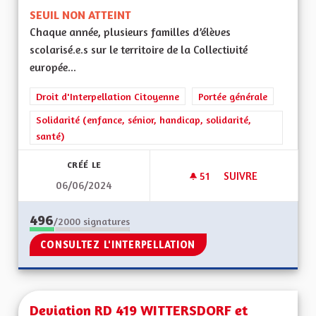
SEUIL NON ATTEINT
Chaque année, plusieurs familles d’élèves
scolarisé.e.s sur le territoire de la Collectivité
europée...
Droit d'Interpellation Citoyenne
Portée générale
Solidarité (enfance, sénior, handicap, solidarité,
santé)
CRÉÉ LE
51
51 ABONNÉS
SUIVRE
06/06/2024
CEA SOLIDAIRE : E
496
/2000
signatures
CONSULTEZ L'INTERPELLATION
Deviation RD 419 WITTERSDORF et