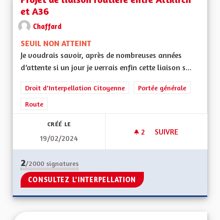
et A36
Chaffard
SEUIL NON ATTEINT
Je voudrais savoir, après de nombreuses années
d’attente si un jour je verrais enfin cette liaison s...
Droit d'Interpellation Citoyenne
Portée générale
Route
CRÉÉ LE
2
2 ABONNÉS
SUIVRE
19/02/2024
PROJET DE LIAISON
2
/2000
signatures
CONSULTEZ L'INTERPELLATION