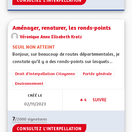
CONSULTEZ L'INTERPELLATION
Aménager, renaturer, les ronds-points
Véronique Anne Elisabeth Kratz
SEUIL NON ATTEINT
Bonjour, sur beaucoup de routes départementales, je
constate qu'il y a des ronds-points sur lesquels...
Droit d'Interpellation Citoyenne
Portée générale
Environnement
CRÉÉ LE
4
4 ABONNÉS
SUIVRE
02/11/2023
AMÉNAGER, RENATU
7
/2000
signatures
CONSULTEZ L'INTERPELLATION