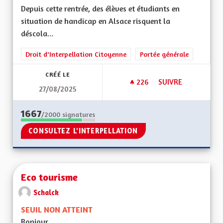
Depuis cette rentrée, des élèves et étudiants en
situation de handicap en Alsace risquent la
déscola...
Droit d'Interpellation Citoyenne
Portée générale
CRÉÉ LE
226
226 ABONNÉS
SUIVRE
27/08/2025
SCOLARISATION DES
1667
/2000
signatures
CONSULTEZ L'INTERPELLATION
Eco tourisme
Schalck
SEUIL NON ATTEINT
Bonjour,