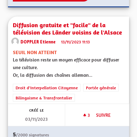
Diffusion gratuite et "facile" de la
télévision des Länder voisins de l'Alsace
DOPPLER Etienne
13/11/2023 11:13
SEUIL NON ATTEINT
La télévision reste un moyen efficace pour diffuser
une culture.
Or, la diffusion des chaînes alleman...
Droit d'Interpellation Citoyenne
Portée générale
Bilinguisme & Transfrontalier
CRÉÉ LE
3
3 ABONNÉS
SUIVRE
03/11/2023
DIFFUSION GRATUITE
5
/2000
signatures