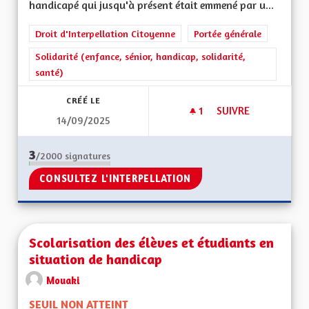
handicapé qui jusqu'à présent était emmené par u...
Droit d'Interpellation Citoyenne
Portée générale
Solidarité (enfance, sénior, handicap, solidarité,
santé)
CRÉÉ LE
1
1 ABONNÉ
SUIVRE
14/09/2025
ENFANTS HANDICA
3
/2000
signatures
CONSULTEZ L'INTERPELLATION
Scolarisation des élèves et étudiants en
situation de handicap
Mouaki
SEUIL NON ATTEINT