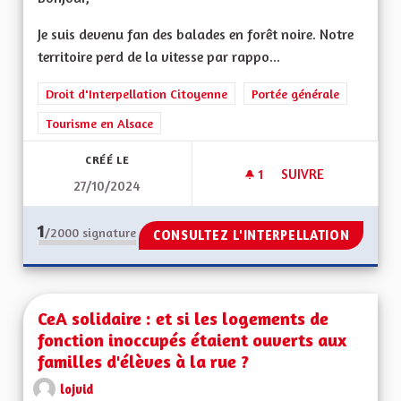
Je suis devenu fan des balades en forêt noire. Notre
territoire perd de la vitesse par rappo...
Droit d'Interpellation Citoyenne
Portée générale
Tourisme en Alsace
CRÉÉ LE
1
1 ABONNÉ
SUIVRE
27/10/2024
ECO TOURISME
1
/2000
signature
CONSULTEZ L'INTERPELLATION
CeA solidaire : et si les logements de
fonction inoccupés étaient ouverts aux
familles d'élèves à la rue ?
lojvid