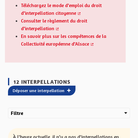
Téléchargez le mode d'emploi du droit
d'interpellation citoyenne
(Lien externe)
Consulter le règlement du droit
d'interpellation
(Lien externe)
En savoir plus sur les compétences de la
Collectivité européenne d'Alsace
(Lien externe)
12 INTERPELLATIONS
Déposer une interpellation
Filtre
À l'heure actuelle, il n'y a pas d'interpellations en