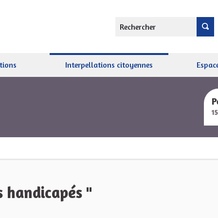
Rechercher
tions
Interpellations citoyennes
Espace
P
1
 handicapés "