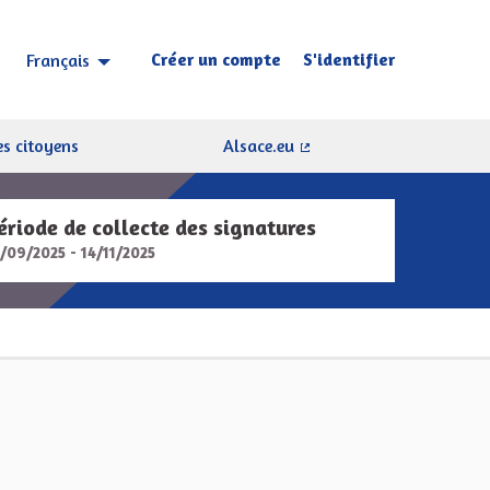
Créer un compte
S'identifier
Français
Choisir la langue
Sprache wählen
s citoyens
Alsace.eu
(Lien externe)
ériode de collecte des signatures
5/09/2025 - 14/11/2025