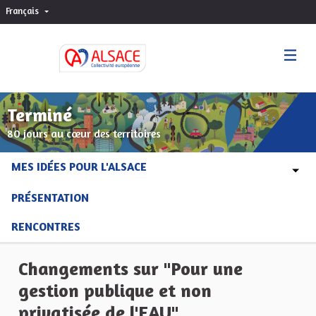
Français
Choisir la langue
Sprache wählen
Terminé
80 jours au cœur des territoires
MES IDÉES POUR L'ALSACE
PRÉSENTATION
RENCONTRES
Changements sur "Pour une
gestion publique et non
privatisée de l'EAU"