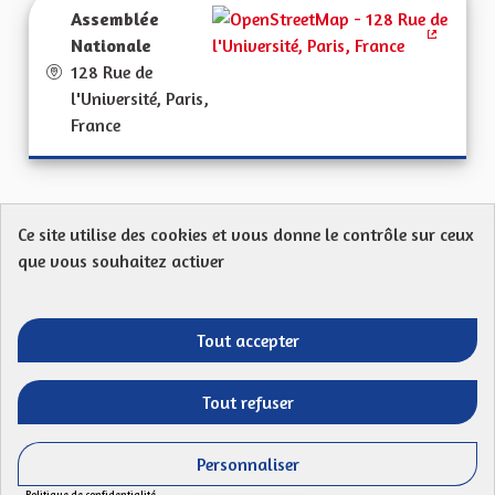
Assemblée
Nationale
(Lien ext
128 Rue de
l'Université, Paris,
France
Ce site utilise des cookies et vous donne le contrôle sur ceux
Protection des Données
Charte de contribution
que vous souhaitez activer
Mentions légales
FAQ
CGU
Droit d’interpellation citoyenne : comment ça marche ?
Télécharger les fichiers Open Data
Tout accepter
Entre vos mains - Collectivité européenne 
Entre vos mains - Collectivité euro
Entre vos mains - Collectivité
Entre vos mains - Collect
Tout refuser
Site réalisé par
Open Source Politics
grâce au
logiciel libre
(Lien externe)
Decidim
.
Personnaliser
(Lien externe)
Panneau de gestion des cookies
Politique de confidentialité