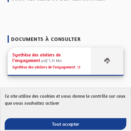
DOCUMENTS À CONSULTER
Synthèse des ateliers de
l'engagement
pdf 1,11 Mo
Synthèse des ateliers de l'engagement
(Lien externe)
Ce site utilise des cookies et vous donne le contrôle sur ceux
Protection des Données
Charte de contribution
que vous souhaitez activer
Mentions légales
FAQ
CGU
Droit d’interpellation citoyenne : comment ça marche ?
Télécharger les fichiers Open Data
Tout accepter