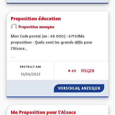
Proposition éducation
Proposition anonyme
Mon Code postal (ex : 68 000) : 67110Ma
proposition : Quels sont les grands défis pour
l’Alsace...
Ergebnisse nach Kategorie filtern:
ERSTELLT AM
49
49 FOLLOWER
FOLGEN
13/04/2023
PROPOSITION ÉDUC
VORSCHLAG ANZEIGEN
PROPOS
Ma Proposition pour l'Alsace