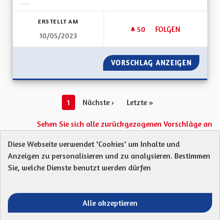
Ergebnisse nach Kategorie filtern:
ERSTELLT AM
50
50 FOLLOWER
FOLGEN
10/05/2023
INSPIRATIONS TRAN
VORSCHLAG ANZEIGEN
INSPIR
1
Nächste ›
Letzte »
Sehen Sie sich alle zurückgezogenen Vorschläge an
Diese Webseite verwendet 'Cookies' um Inhalte und
Anzeigen zu personalisieren und zu analysieren. Bestimmen
Protection des Données
Charte de contribution
Sie, welche Dienste benutzt werden dürfen
Mentions légales
Was sind Gremien?
Standardtitel für terms-and-conditions
Standardtitel für initiatives
Alle akzeptieren
Open Data Dateien herunterladen