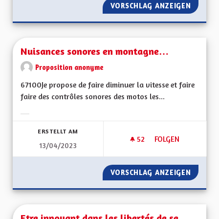
VORSCHLAG ANZEIGEN
S'ENGA
Nuisances sonores en montagne…
Proposition anonyme
67100Je propose de faire diminuer la vitesse et faire
faire des contrôles sonores des motos les...
Ergebnisse nach Kategorie filtern:
ERSTELLT AM
52
52 FOLLOWER
FOLGEN
13/04/2023
NUISANCES SONOR
VORSCHLAG ANZEIGEN
NUISAN
Etre innovant dans les libertés de se