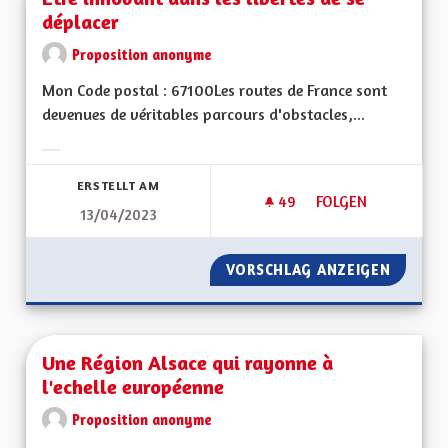
déplacer
Proposition anonyme
Mon Code postal : 67100Les routes de France sont
devenues de véritables parcours d'obstacles,...
Ergebnisse nach Kategorie filtern:
ERSTELLT AM
49
49 FOLLOWER
FOLGEN
13/04/2023
ETRE INNOVANT DAN
VORSCHLAG ANZEIGEN
ETRE I
Une Région Alsace qui rayonne à
l'echelle européenne
Proposition anonyme