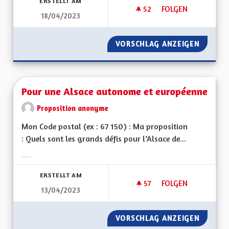
ERSTELLT AM
52
52 FOLLOWER
FOLGEN
18/04/2023
COURS D'ALSACIEN
VORSCHLAG ANZEIGEN
COURS 
Pour une Alsace autonome et européenne
Proposition anonyme
Mon Code postal (ex : 67 150) : Ma proposition
: Quels sont les grands défis pour l’Alsace de...
Ergebnisse nach Kategorie filtern:
ERSTELLT AM
57
57 FOLLOWER
FOLGEN
13/04/2023
POUR UNE ALSACE
VORSCHLAG ANZEIGEN
POUR U