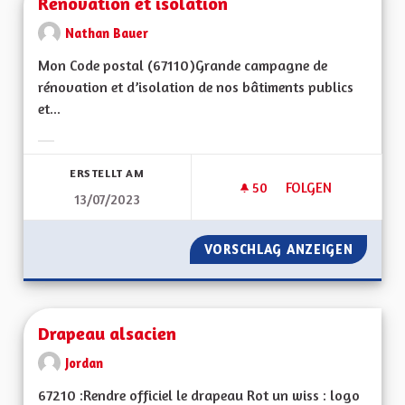
Rénovation et isolation
Nathan Bauer
Mon Code postal (67110)Grande campagne de
rénovation et d’isolation de nos bâtiments publics
et...
Ergebnisse nach Kategorie filtern:
ERSTELLT AM
50
50 FOLLOWER
FOLGEN
13/07/2023
RÉNOVATION ET IS
VORSCHLAG ANZEIGEN
RÉNOVA
Drapeau alsacien
Jordan
67210 :Rendre officiel le drapeau Rot un wiss : logo