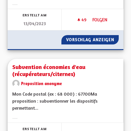
Ergebnisse nach Kategorie filtern:
ERSTELLT AM
49
49 FOLLOWER
FOLGEN
13/04/2023
MINEURS NON ACC
VORSCHLAG ANZEIGEN
MINEUR
Subvention économies d'eau
(récupérateurs/citernes)
Proposition anonyme
Mon Code postal (ex : 68 000) : 67700Ma
proposition : subventionner les dispositifs
permettant...
Ergebnisse nach Kategorie filtern:
ERSTELLT AM