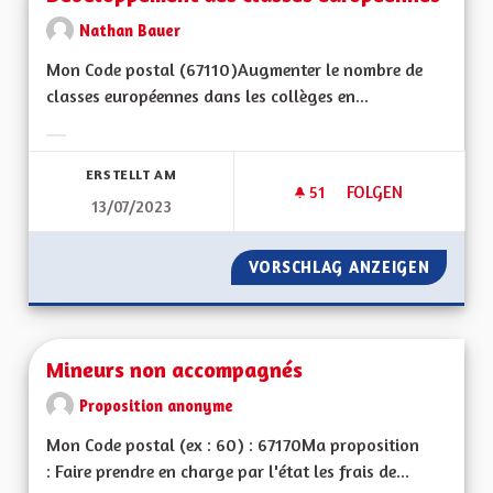
Nathan Bauer
Mon Code postal (67110)Augmenter le nombre de
classes européennes dans les collèges en...
Ergebnisse nach Kategorie filtern:
ERSTELLT AM
51
51 FOLLOWER
FOLGEN
13/07/2023
DÉVELOPPEMENT D
VORSCHLAG ANZEIGEN
DÉVELO
Mineurs non accompagnés
Proposition anonyme
Mon Code postal (ex : 60) : 67170Ma proposition
: Faire prendre en charge par l'état les frais de...