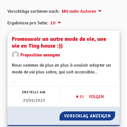
Vorschläge sortieren nach:
Mit mehr Autoren
Ergebnisse pro Seite:
20
Promouvoir un autre mode de vie, une
vie en Tiny house :))
Proposition anonyme
Nous sommes de plus en plus à vouloir adopter un
mode de vie plus sobre, qui soit accessible...
Ergebnisse nach Kategorie filtern:
ERSTELLT AM
51
51 FOLLOWER
FOLGEN
21/04/2023
PROMOUVOIR UN AUT
VORSCHLAG ANZEIGEN
PROMOU