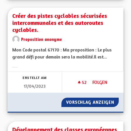
Créer des pistes cyclables sécurisées
intercommunales et des autoroutes
cyclables.
Proposition anonyme
Mon Code postal 67170 : Ma proposition : Le plus
grand défi pour demain sera la mobilité.Il est...
Ergebnisse nach Kategorie filtern:
ERSTELLT AM
52
52 FOLLOWER
FOLGEN
17/04/2023
CRÉER DES PISTES
VORSCHLAG ANZEIGEN
CRÉER 
Développement des classes européennes