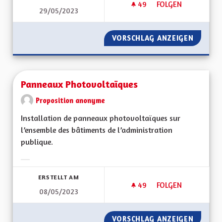
49
49 FOLLOWER
FOLGEN
29/05/2023
SUBVENTION ÉCONO
VORSCHLAG ANZEIGEN
SUBVEN
Panneaux Photovoltaïques
Proposition anonyme
Installation de panneaux photovoltaïques sur
l’ensemble des bâtiments de l’administration
publique.
Ergebnisse nach Kategorie filtern:
ERSTELLT AM
49
49 FOLLOWER
FOLGEN
08/05/2023
PANNEAUX PHOTOV
VORSCHLAG ANZEIGEN
PANNEA