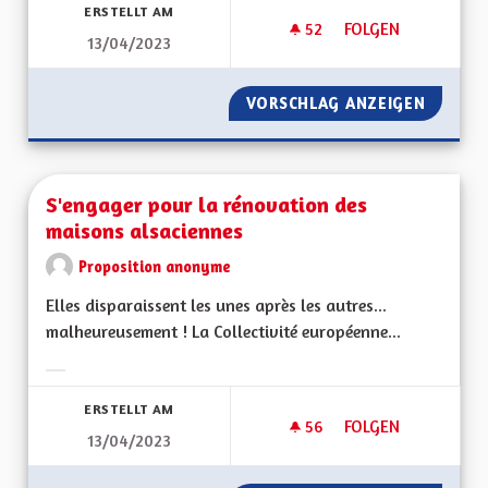
ERSTELLT AM
52
52 FOLLOWER
FOLGEN
13/04/2023
NE PAS EXERCER P
VORSCHLAG ANZEIGEN
NE PAS
S'engager pour la rénovation des
maisons alsaciennes
Proposition anonyme
Elles disparaissent les unes après les autres...
malheureusement ! La Collectivité européenne...
Ergebnisse nach Kategorie filtern:
ERSTELLT AM
56
56 FOLLOWER
FOLGEN
13/04/2023
S'ENGAGER POUR L