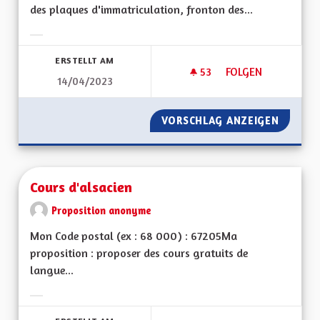
des plaques d'immatriculation, fronton des...
Ergebnisse nach Kategorie filtern:
ERSTELLT AM
53
53 FOLLOWER
FOLGEN
14/04/2023
DRAPEAU ALSACIEN
VORSCHLAG ANZEIGEN
DRAPEA
Cours d'alsacien
Proposition anonyme
Mon Code postal (ex : 68 000) : 67205Ma
proposition : proposer des cours gratuits de
langue...
Ergebnisse nach Kategorie filtern: