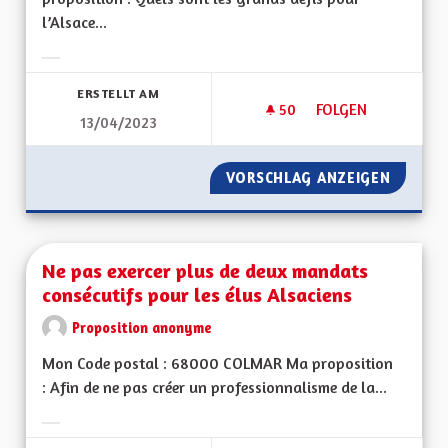
l’Alsace...
Ergebnisse nach Kategorie filtern:
ERSTELLT AM
50
50 FOLLOWER
FOLGEN
13/04/2023
AVANTAGES DE L'AL
VORSCHLAG ANZEIGEN
AVANTA
Ne pas exercer plus de deux mandats
consécutifs pour les élus Alsaciens
Proposition anonyme
Mon Code postal : 68000 COLMAR Ma proposition
: Afin de ne pas créer un professionnalisme de la...
Ergebnisse nach Kategorie filtern: