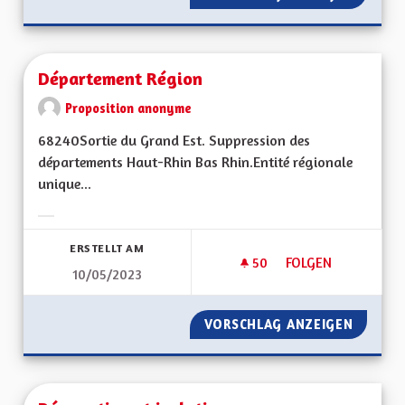
Département Région
Proposition anonyme
68240Sortie du Grand Est. Suppression des
départements Haut-Rhin Bas Rhin.Entité régionale
unique...
Ergebnisse nach Kategorie filtern:
ERSTELLT AM
50
50 FOLLOWER
FOLGEN
10/05/2023
DÉPARTEMENT RÉG
VORSCHLAG ANZEIGEN
DÉPART