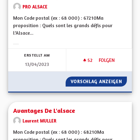
PRO ALSACE
Mon Code postal (ex : 68 000) : 67210Ma
proposition : Quels sont les grands défis pour
l’Alsace...
Ergebnisse nach Kategorie filtern:
ERSTELLT AM
52
52 FOLLOWER
FOLGEN
13/04/2023
MA PROPOSITION P
VORSCHLAG ANZEIGEN
MA PRO
Avantages De L'alsace
Laurent MULLER
Mon Code postal (ex : 68 000) : 68210Ma
proposition : Quels sont les grands défis pour