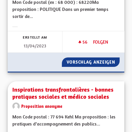
Mon Code postal (ex : 68 000) : 68220Ma
proposition : POLITIQUE Dans un premier temps
sortir de...
Ergebnisse nach Kategorie filtern:
ERSTELLT AM
56
56 FOLLOWER
FOLGEN
13/04/2023
UNE RÉGION ALSAC
VORSCHLAG ANZEIGEN
UNE RÉ
Inspirations transfrontalières - bonnes
pratiques sociales et médico sociales
Proposition anonyme
Mon Code postal : 77 694 Kehl Ma proposition : les
pratiques d'accompagnement des publics...