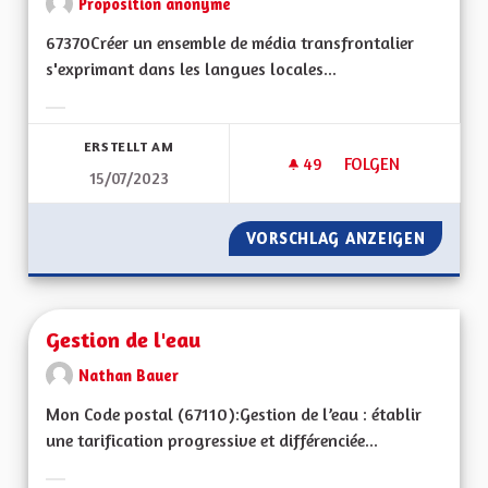
Proposition anonyme
67370Créer un ensemble de média transfrontalier
s'exprimant dans les langues locales...
Ergebnisse nach Kategorie filtern:
ERSTELLT AM
49
49 FOLLOWER
FOLGEN
15/07/2023
CHAINE ET STUDIO
VORSCHLAG ANZEIGEN
CHAINE
Gestion de l'eau
Nathan Bauer
Mon Code postal (67110):Gestion de l’eau : établir
une tarification progressive et différenciée...