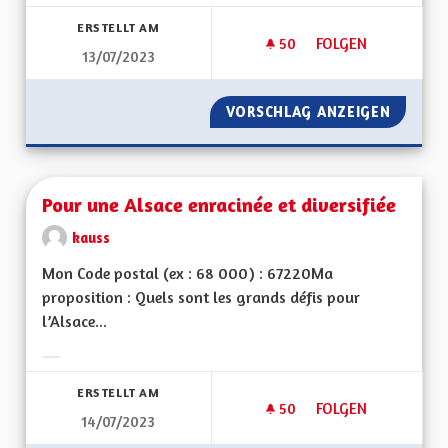
Ergebnisse nach Kategorie filtern:
ERSTELLT AM
50
50 FOLLOWER
FOLGEN
13/07/2023
GESTION DE L'EAU
VORSCHLAG ANZEIGEN
GESTIO
Pour une Alsace enracinée et diversifiée
kauss
Mon Code postal (ex : 68 000) : 67220Ma
proposition : Quels sont les grands défis pour
l’Alsace...
Ergebnisse nach Kategorie filtern:
ERSTELLT AM
50
50 FOLLOWER
FOLGEN
14/07/2023
POUR UNE ALSACE E