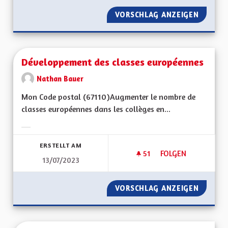
VORSCHLAG ANZEIGEN
POUR U
Développement des classes européennes
Nathan Bauer
Mon Code postal (67110)Augmenter le nombre de
classes européennes dans les collèges en...
Ergebnisse nach Kategorie filtern:
ERSTELLT AM
51
51 FOLLOWER
FOLGEN
13/07/2023
DÉVELOPPEMENT D
VORSCHLAG ANZEIGEN
DÉVELO