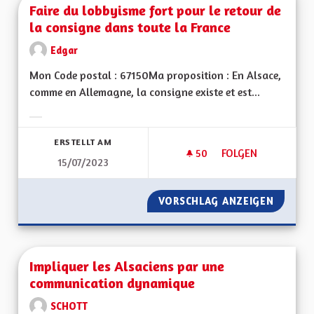
Faire du lobbyisme fort pour le retour de
la consigne dans toute la France
Edgar
Mon Code postal : 67150Ma proposition : En Alsace,
comme en Allemagne, la consigne existe et est...
Ergebnisse nach Kategorie filtern:
ERSTELLT AM
50
50 FOLLOWER
FOLGEN
15/07/2023
FAIRE DU LOBBYISM
VORSCHLAG ANZEIGEN
FAIRE 
Impliquer les Alsaciens par une
communication dynamique
SCHOTT