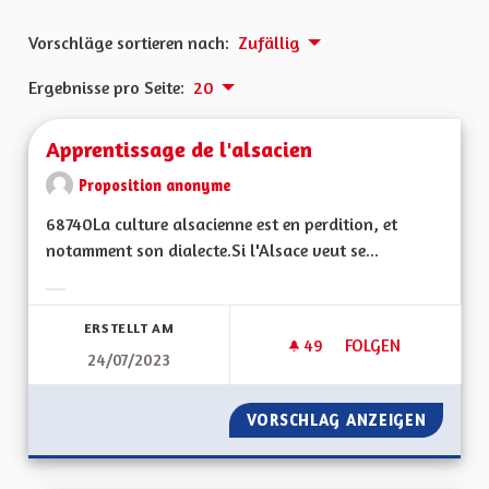
Vorschläge sortieren nach:
Zufällig
Ergebnisse pro Seite:
20
Apprentissage de l'alsacien
Proposition anonyme
68740La culture alsacienne est en perdition, et
notamment son dialecte.Si l'Alsace veut se...
Ergebnisse nach Kategorie filtern:
ERSTELLT AM
49
49 FOLLOWER
FOLGEN
24/07/2023
APPRENTISSAGE DE 
VORSCHLAG ANZEIGEN
APPREN