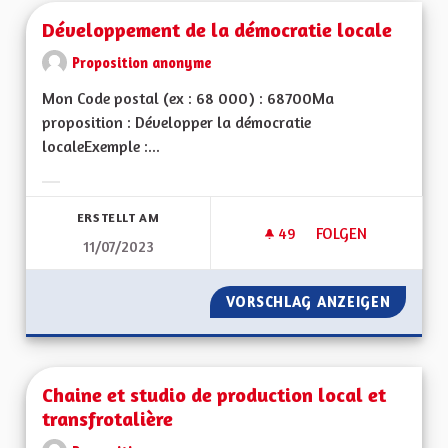
Développement de la démocratie locale
Proposition anonyme
Mon Code postal (ex : 68 000) : 68700Ma
proposition : Développer la démocratie
localeExemple :...
Ergebnisse nach Kategorie filtern:
ERSTELLT AM
49
49 FOLLOWER
FOLGEN
11/07/2023
DÉVELOPPEMENT DE
VORSCHLAG ANZEIGEN
DÉVELO
Chaine et studio de production local et
transfrotalière