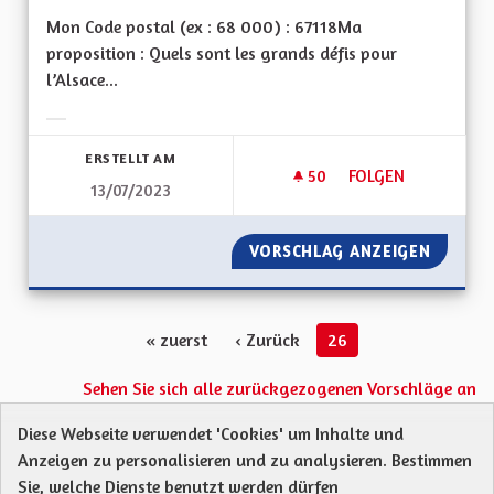
Mon Code postal (ex : 68 000) : 67118Ma
proposition : Quels sont les grands défis pour
l’Alsace...
Ergebnisse nach Kategorie filtern:
ERSTELLT AM
50
50 FOLLOWER
FOLGEN
13/07/2023
IMPLIQUER LES AL
VORSCHLAG ANZEIGEN
IMPLIQ
« zuerst
‹ Zurück
26
Sehen Sie sich alle zurückgezogenen Vorschläge an
Diese Webseite verwendet 'Cookies' um Inhalte und
Anzeigen zu personalisieren und zu analysieren. Bestimmen
Protection des Données
Charte de contribution
Sie, welche Dienste benutzt werden dürfen
Mentions légales
Was sind Gremien?