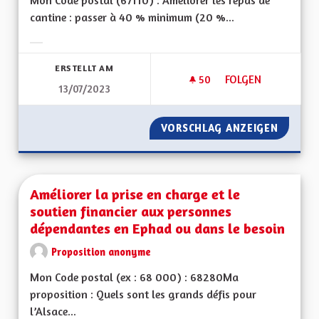
Mon Code postal (67110) : Améliorer les repas de
cantine : passer à 40 % minimum (20 %...
Ergebnisse nach Kategorie filtern:
ERSTELLT AM
50
50 FOLLOWER
FOLGEN
13/07/2023
AMÉLIORER DES RE
VORSCHLAG ANZEIGEN
AMÉLIO
Améliorer la prise en charge et le
soutien financier aux personnes
dépendantes en Ephad ou dans le besoin
Proposition anonyme
Mon Code postal (ex : 68 000) : 68280Ma
proposition : Quels sont les grands défis pour
l’Alsace...