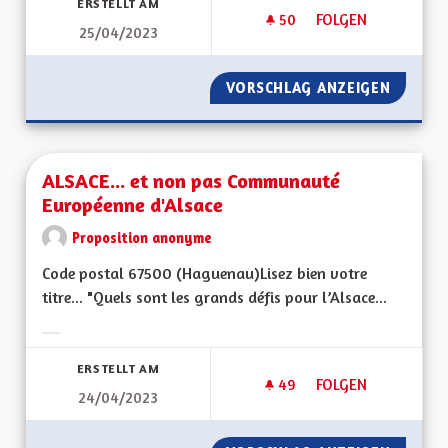
ERSTELLT AM
50
50 FOLLOWER
FOLGEN
25/04/2023
ALSACE, PAYS DES 
VORSCHLAG ANZEIGEN
ALSACE
ALSACE... et non pas Communauté
Européenne d'Alsace
Proposition anonyme
Code postal 67500 (Haguenau)Lisez bien votre
titre... "Quels sont les grands défis pour l’Alsace...
Ergebnisse nach Kategorie filtern:
ERSTELLT AM
49
49 FOLLOWER
FOLGEN
24/04/2023
ALSACE... ET NON