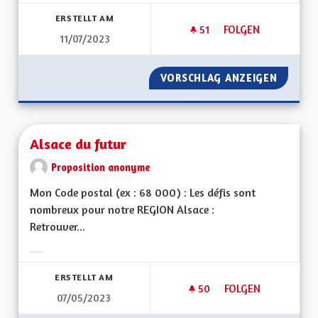
Ergebnisse nach Kategorie filtern:
ERSTELLT AM
51
51 FOLLOWER
FOLGEN
11/07/2023
ALSACE BILINGUE,
VORSCHLAG ANZEIGEN
ALSACE
Alsace du futur
Proposition anonyme
Mon Code postal (ex : 68 000) : Les défis sont
nombreux pour notre REGION Alsace :
Retrouver...
Ergebnisse nach Kategorie filtern:
ERSTELLT AM
50
50 FOLLOWER
FOLGEN
07/05/2023
ALSACE DU FUTUR