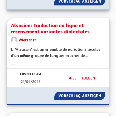
VORSCHLAG ANZEIGEN
ALSACE
Alsacien: Traduction en ligne et
recensement variantes dialectales
Wierscher
L' "Alsacien" est un ensemble de variations locales
d'un même groupe de langues proches de...
Ergebnisse nach Kategorie filtern:
ERSTELLT AM
53
53 FOLLOWER
FOLGEN
21/04/2023
ALSACIEN: TRADUCT
VORSCHLAG ANZEIGEN
ALSACI