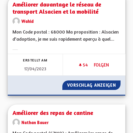
Améliorer davantage le réseau de
transport Alsacien et la mobilité
Wahid
Mon Code postal : 68000 Ma proposition : Alsacien
d'adoption, je me suis rapidement aperçu à quel...
Ergebnisse nach Kategorie filtern:
ERSTELLT AM
54
54 FOLLOWER
FOLGEN
17/04/2023
AMÉLIORER DAVANTA
VORSCHLAG ANZEIGEN
AMÉLIO
Améliorer des repas de cantine
Nathan Bauer