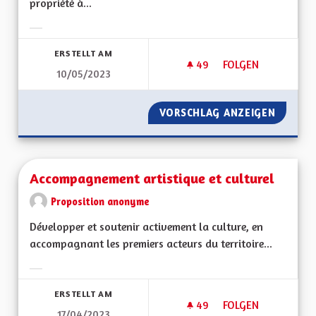
propriété à...
Ergebnisse nach Kategorie filtern:
ERSTELLT AM
49
49 FOLLOWER
FOLGEN
10/05/2023
ACCÉDER À LA PROP
VORSCHLAG ANZEIGEN
ACCÉDE
Accompagnement artistique et culturel
Proposition anonyme
Développer et soutenir activement la culture, en
accompagnant les premiers acteurs du territoire...
Ergebnisse nach Kategorie filtern:
ERSTELLT AM
49
49 FOLLOWER
FOLGEN
17/04/2023
ACCOMPAGNEMENT A