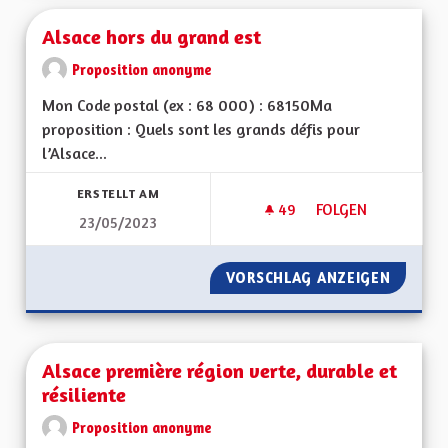
Alsace hors du grand est
Proposition anonyme
Mon Code postal (ex : 68 000) : 68150Ma
proposition : Quels sont les grands défis pour
l’Alsace...
ERSTELLT AM
49
49 FOLLOWER
FOLGEN
23/05/2023
ALSACE HORS DU G
VORSCHLAG ANZEIGEN
ALSACE
Alsace première région verte, durable et
résiliente
Proposition anonyme