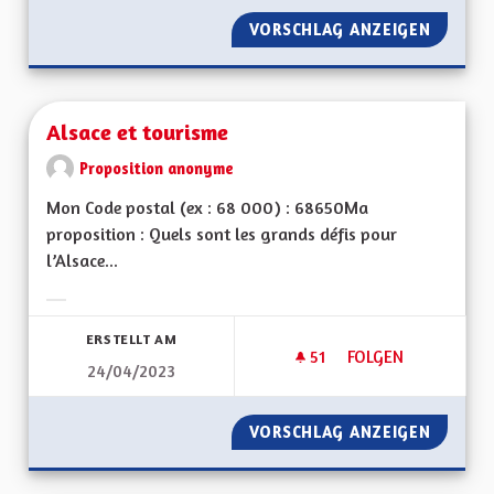
VORSCHLAG ANZEIGEN
ALSACE
Alsace et tourisme
Proposition anonyme
Mon Code postal (ex : 68 000) : 68650Ma
proposition : Quels sont les grands défis pour
l’Alsace...
Ergebnisse nach Kategorie filtern:
ERSTELLT AM
51
51 FOLLOWER
FOLGEN
24/04/2023
ALSACE ET TOURIS
VORSCHLAG ANZEIGEN
ALSACE