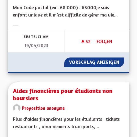
Mon Code postal (ex : 68 000) : 68000je suis
enfant unique et il m’est difficile de gérer ma vie...
Ergebnisse nach Kategorie filtern:
ERSTELLT AM
52
52 FOLLOWER
FOLGEN
19/04/2023
AIDE AUX PERSONN
VORSCHLAG ANZEIGEN
AIDE A
Aides financières pour étudiants non
boursiers
Proposition anonyme
Plus d'aides financières pour les étudiants : tickets
restaurants , abonnements transports,...