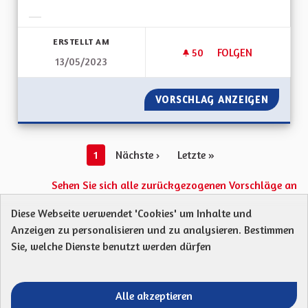
Ergebnisse nach Kategorie filtern:
ERSTELLT AM
50
50 FOLLOWER
FOLGEN
13/05/2023
AMÉLIORER LA PRIS
VORSCHLAG ANZEIGEN
AMÉLIO
1
Nächste ›
Letzte »
Sehen Sie sich alle zurückgezogenen Vorschläge an
Diese Webseite verwendet 'Cookies' um Inhalte und
Anzeigen zu personalisieren und zu analysieren. Bestimmen
Protection des Données
Charte de contribution
Sie, welche Dienste benutzt werden dürfen
Mentions légales
Was sind Gremien?
Standardtitel für terms-and-conditions
Standardtitel für initiatives
Alle akzeptieren
Open Data Dateien herunterladen