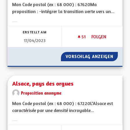
Mon Code postal (ex : 68 000) : 67620Ma
proposition : -intégrer la transition verte vers un...
Ergebnisse nach Kategorie filtern:
ERSTELLT AM
51
51 FOLLOWER
FOLGEN
17/04/2023
ALSACE PREMIÈRE R
VORSCHLAG ANZEIGEN
ALSACE
Alsace, pays des orgues
Proposition anonyme
Mon Code postal (ex : 68 000) : 67220L'Alsace est
caractérisée par une densité incroyable...
Ergebnisse nach Kategorie filtern: