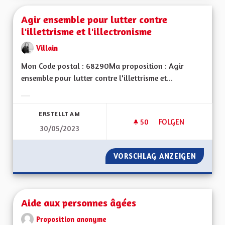
Agir ensemble pour lutter contre
l'illettrisme et l'illectronisme
Villain
Mon Code postal : 68290Ma proposition : Agir
ensemble pour lutter contre l'illettrisme et...
Ergebnisse nach Kategorie filtern:
ERSTELLT AM
50
50 FOLLOWER
FOLGEN
30/05/2023
AGIR ENSEMBLE POU
VORSCHLAG ANZEIGEN
AGIR E
Aide aux personnes âgées
Proposition anonyme