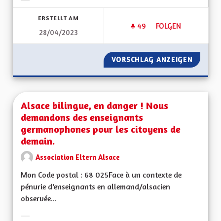
Ergebnisse nach Kategorie filtern:
ERSTELLT AM
49
49 FOLLOWER
FOLGEN
28/04/2023
AIDES FINANCIÈRE
VORSCHLAG ANZEIGEN
AIDES 
Alsace bilingue, en danger ! Nous
demandons des enseignants
germanophones pour les citoyens de
demain.
Association Eltern Alsace
Mon Code postal : 68 025Face à un contexte de
pénurie d’enseignants en allemand/alsacien
observée...