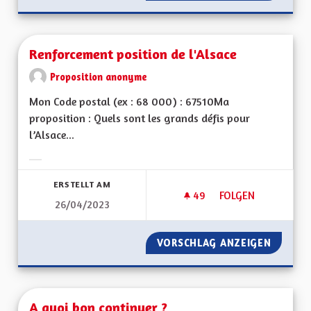
Renforcement position de l'Alsace
Proposition anonyme
Mon Code postal (ex : 68 000) : 67510Ma
proposition : Quels sont les grands défis pour
l’Alsace...
Ergebnisse nach Kategorie filtern:
ERSTELLT AM
49
49 FOLLOWER
FOLGEN
26/04/2023
RENFORCEMENT POS
VORSCHLAG ANZEIGEN
RENFOR
A quoi bon continuer ?