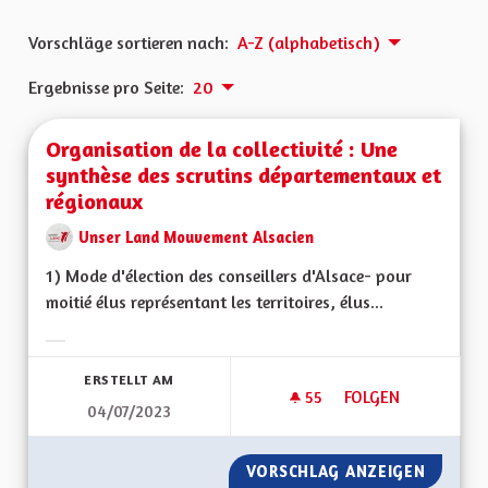
Vorschläge sortieren nach:
A-Z (alphabetisch)
Ergebnisse pro Seite:
20
Organisation de la collectivité : Une
synthèse des scrutins départementaux et
régionaux
Unser Land Mouvement Alsacien
1) Mode d'élection des conseillers d'Alsace- pour
moitié élus représentant les territoires, élus...
Ergebnisse nach Kategorie filtern:
ERSTELLT AM
55
55 FOLLOWER
FOLGEN
04/07/2023
ORGANISATION DE 
VORSCHLAG ANZEIGEN
ORGANI