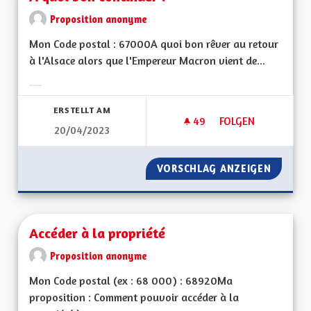
Proposition anonyme
Mon Code postal : 67000A quoi bon rêver au retour
à l'Alsace alors que l'Empereur Macron vient de...
Ergebnisse nach Kategorie filtern:
ERSTELLT AM
49
49 FOLLOWER
FOLGEN
20/04/2023
A QUOI BON CONTI
VORSCHLAG ANZEIGEN
A QUOI
Accéder à la propriété
Proposition anonyme
Mon Code postal (ex : 68 000) : 68920Ma
proposition : Comment pouvoir accéder à la