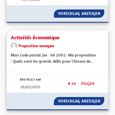
VORSCHLAG ANZEIGEN
ACCOMP
Activités économique
Proposition anonyme
Mon Code postal (ex : 68 200) : Ma proposition
: Quels sont les grands défis pour l’Alsace de...
Ergebnisse nach Kategorie filtern:
ERSTELLT AM
49
49 FOLLOWER
FOLGEN
28/05/2023
ACTIVITÉS ÉCONOM
VORSCHLAG ANZEIGEN
ACTIVI