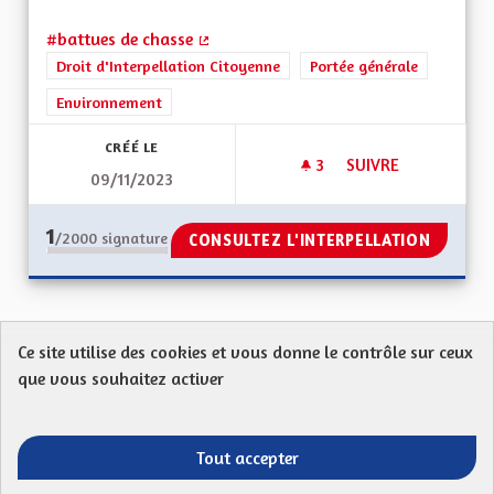
#battues de chasse
(Lien externe)
Droit d'Interpellation Citoyenne
Portée générale
Environnement
CRÉÉ LE
3
3 ABONNÉS
SUIVRE
09/11/2023
CALENDRIER CENTR
1
/2000
signature
CONSULTEZ L'INTERPELLATION
Ce site utilise des cookies et vous donne le contrôle sur ceux
Protection des Données
Charte de contribution
que vous souhaitez activer
Mentions légales
FAQ
CGU
Droit d’interpellation citoyenne : comment ça marche ?
Télécharger les fichiers Open Data
Tout accepter
Entre vos mains - Collectivité européenne 
Entre vos mains - Collectivité euro
Entre vos mains - Collectivité
Entre vos mains - Collect