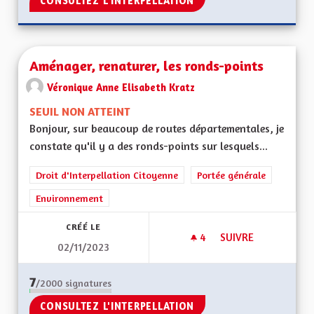
CONSULTEZ L'INTERPELLATION
Aménager, renaturer, les ronds-points
Véronique Anne Elisabeth Kratz
SEUIL NON ATTEINT
Bonjour, sur beaucoup de routes départementales, je
constate qu'il y a des ronds-points sur lesquels...
Droit d'Interpellation Citoyenne
Portée générale
Environnement
CRÉÉ LE
4
4 ABONNÉS
SUIVRE
02/11/2023
AMÉNAGER, RENATU
7
/2000
signatures
CONSULTEZ L'INTERPELLATION