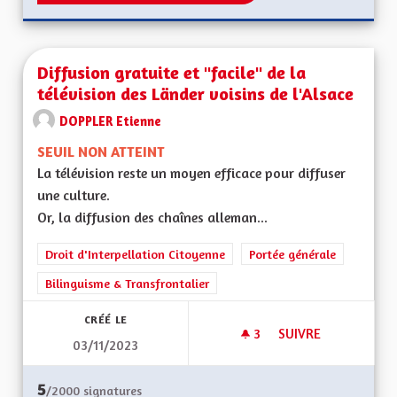
Diffusion gratuite et "facile" de la
télévision des Länder voisins de l'Alsace
DOPPLER Etienne
SEUIL NON ATTEINT
La télévision reste un moyen efficace pour diffuser
une culture.
Or, la diffusion des chaînes alleman...
Droit d'Interpellation Citoyenne
Portée générale
Bilinguisme & Transfrontalier
CRÉÉ LE
3
3 ABONNÉS
SUIVRE
03/11/2023
DIFFUSION GRATUITE
5
/2000
signatures