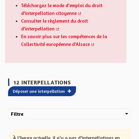
Téléchargez le mode d'emploi du droit
d'interpellation citoyenne
(Lien externe)
Consulter le règlement du droit
d'interpellation
(Lien externe)
En savoir plus sur les compétences de la
Collectivité européenne d'Alsace
(Lien externe)
12 INTERPELLATIONS
Déposer une interpellation
Filtre
À l'heure actuelle, il n'y a pas d'interpellations en