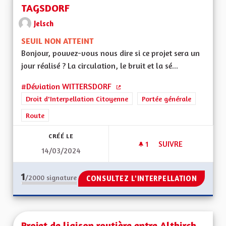
TAGSDORF
Jelsch
SEUIL NON ATTEINT
Bonjour, pouvez-vous nous dire si ce projet sera un
jour réalisé ? La circulation, le bruit et la sé...
#Déviation WITTERSDORF
(Lien externe)
Droit d'Interpellation Citoyenne
Portée générale
Route
CRÉÉ LE
1
1 ABONNÉ
SUIVRE
14/03/2024
DEVIATION RD 419
1
/2000
signature
CONSULTEZ L'INTERPELLATION
Projet de liaison routière entre Altkirch