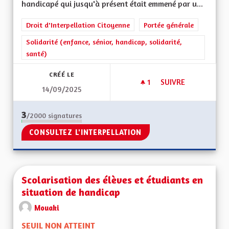
handicapé qui jusqu'à présent était emmené par u...
Droit d'Interpellation Citoyenne
Portée générale
Solidarité (enfance, sénior, handicap, solidarité,
santé)
CRÉÉ LE
1
1 ABONNÉ
SUIVRE
14/09/2025
ENFANTS HANDICA
3
/2000
signatures
CONSULTEZ L'INTERPELLATION
Scolarisation des élèves et étudiants en
situation de handicap
Mouaki
SEUIL NON ATTEINT