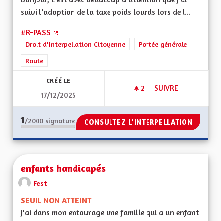
suivi l'adoption de la taxe poids lourds lors de l...
#R-PASS
(Lien externe)
Droit d'Interpellation Citoyenne
Portée générale
Route
CRÉÉ LE
2
2 ABONNÉS
SUIVRE
17/12/2025
R-PASS TAXE POIDS
1
/2000
signature
CONSULTEZ L'INTERPELLATION
enfants handicapés
Fest
SEUIL NON ATTEINT
J'ai dans mon entourage une famille qui a un enfant