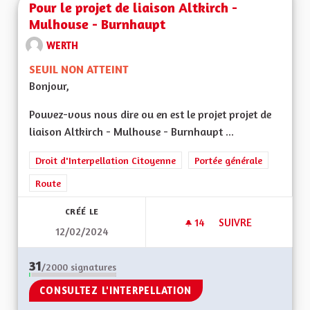
Pour le projet de liaison Altkirch -
Mulhouse - Burnhaupt
WERTH
SEUIL NON ATTEINT
Bonjour,
Pouvez-vous nous dire ou en est le projet projet de
liaison Altkirch - Mulhouse - Burnhaupt ...
Droit d'Interpellation Citoyenne
Portée générale
Route
CRÉÉ LE
14
14 ABONNÉS
SUIVRE
12/02/2024
POUR LE PROJET DE
31
/2000
signatures
CONSULTEZ L'INTERPELLATION