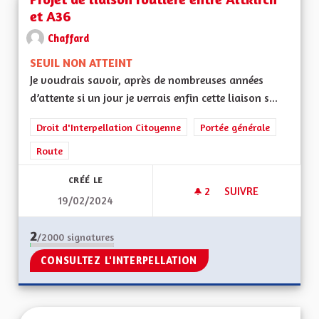
et A36
Chaffard
SEUIL NON ATTEINT
Je voudrais savoir, après de nombreuses années
d’attente si un jour je verrais enfin cette liaison s...
Droit d'Interpellation Citoyenne
Portée générale
Route
CRÉÉ LE
2
2 ABONNÉS
SUIVRE
19/02/2024
PROJET DE LIAISON
2
/2000
signatures
CONSULTEZ L'INTERPELLATION