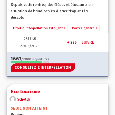
Depuis cette rentrée, des élèves et étudiants en
situation de handicap en Alsace risquent la
déscola...
Droit d'Interpellation Citoyenne
Portée générale
CRÉÉ LE
226
226 ABONNÉS
SUIVRE
27/08/2025
SCOLARISATION DES
1667
/2000
signatures
CONSULTEZ L'INTERPELLATION
Eco tourisme
Schalck
SEUIL NON ATTEINT
Bonjour,