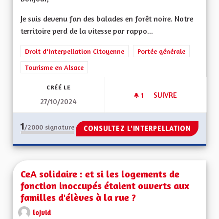
Je suis devenu fan des balades en forêt noire. Notre
territoire perd de la vitesse par rappo...
Droit d'Interpellation Citoyenne
Portée générale
Tourisme en Alsace
CRÉÉ LE
1
1 ABONNÉ
SUIVRE
27/10/2024
ECO TOURISME
1
/2000
signature
CONSULTEZ L'INTERPELLATION
CeA solidaire : et si les logements de
fonction inoccupés étaient ouverts aux
familles d'élèves à la rue ?
lojvid