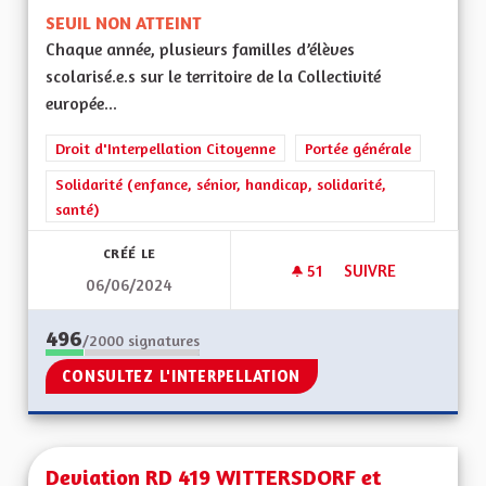
SEUIL NON ATTEINT
Chaque année, plusieurs familles d’élèves
scolarisé.e.s sur le territoire de la Collectivité
europée...
Droit d'Interpellation Citoyenne
Portée générale
Solidarité (enfance, sénior, handicap, solidarité,
santé)
CRÉÉ LE
51
51 ABONNÉS
SUIVRE
06/06/2024
CEA SOLIDAIRE : E
496
/2000
signatures
CONSULTEZ L'INTERPELLATION
Deviation RD 419 WITTERSDORF et