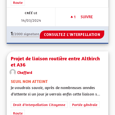
Route
CRÉÉ LE
1
1 ABONNÉ
SUIVRE
14/03/2024
DEVIATION RD 419
1
/2000
signature
CONSULTEZ L'INTERPELLATION
Projet de liaison routière entre Altkirch
et A36
Chaffard
SEUIL NON ATTEINT
Je voudrais savoir, après de nombreuses années
d’attente si un jour je verrais enfin cette liaison s...
Droit d'Interpellation Citoyenne
Portée générale
Route