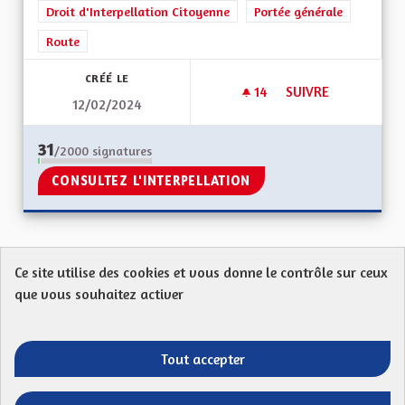
Droit d'Interpellation Citoyenne
Portée générale
Route
CRÉÉ LE
14
14 ABONNÉS
SUIVRE
12/02/2024
POUR LE PROJET DE
31
/2000
signatures
CONSULTEZ L'INTERPELLATION
Ce site utilise des cookies et vous donne le contrôle sur ceux
Protection des Données
Charte de contribution
que vous souhaitez activer
Mentions légales
FAQ
CGU
Droit d’interpellation citoyenne : comment ça marche ?
Télécharger les fichiers Open Data
Tout accepter
Entre vos mains - Collectivité européenne 
Entre vos mains - Collectivité euro
Entre vos mains - Collectivité
Entre vos mains - Collect