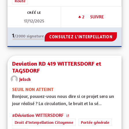
Route
CRÉÉ LE
2
2 ABONNÉS
SUIVRE
17/12/2025
R-PASS TAXE POIDS
1
/2000
signature
CONSULTEZ L'INTERPELLATION
Deviation RD 419 WITTERSDORF et
TAGSDORF
Jelsch
SEUIL NON ATTEINT
Bonjour, pouvez-vous nous dire si ce projet sera un
jour réalisé ? La circulation, le bruit et la sé...
#Déviation WITTERSDORF
(Lien externe)
Droit d'Interpellation Citoyenne
Portée générale