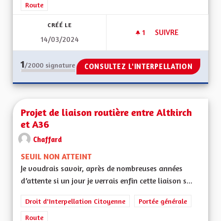
Route
CRÉÉ LE
1
1 ABONNÉ
SUIVRE
14/03/2024
DEVIATION RD 419
1
/2000
signature
CONSULTEZ L'INTERPELLATION
Projet de liaison routière entre Altkirch
et A36
Chaffard
SEUIL NON ATTEINT
Je voudrais savoir, après de nombreuses années
d’attente si un jour je verrais enfin cette liaison s...
Droit d'Interpellation Citoyenne
Portée générale
Route