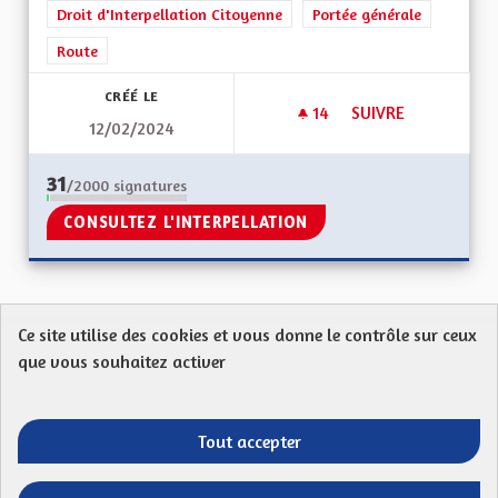
Droit d'Interpellation Citoyenne
Portée générale
Route
CRÉÉ LE
14
14 ABONNÉS
SUIVRE
12/02/2024
POUR LE PROJET DE
31
/2000
signatures
CONSULTEZ L'INTERPELLATION
Ce site utilise des cookies et vous donne le contrôle sur ceux
Protection des Données
Charte de contribution
que vous souhaitez activer
Mentions légales
FAQ
CGU
Droit d’interpellation citoyenne : comment ça marche ?
Télécharger les fichiers Open Data
Tout accepter
Entre vos mains - Collectivité européenne 
Entre vos mains - Collectivité euro
Entre vos mains - Collectivité
Entre vos mains - Collect