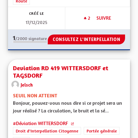
Route
CRÉÉ LE
2
2 ABONNÉS
SUIVRE
17/12/2025
R-PASS TAXE POIDS
1
/2000
signature
CONSULTEZ L'INTERPELLATION
Deviation RD 419 WITTERSDORF et
TAGSDORF
Jelsch
SEUIL NON ATTEINT
Bonjour, pouvez-vous nous dire si ce projet sera un
jour réalisé ? La circulation, le bruit et la sé...
#Déviation WITTERSDORF
(Lien externe)
Droit d'Interpellation Citoyenne
Portée générale